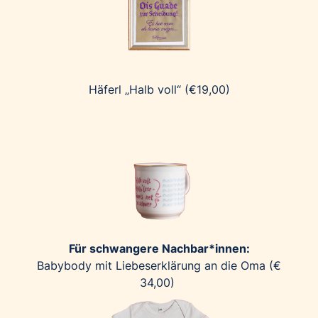
Palfinger AG
Polestar
REXEL Austria
Starbucks
Häferl „Halb voll“ (€19,00)
Superbrands Austria
Tante Fanny
Vollpension
win2day
Wolt
woom bikes
Kontakt
Für schwangere Nachbar*innen:
Babybody mit Liebeserklärung an die Oma (€
34,00)