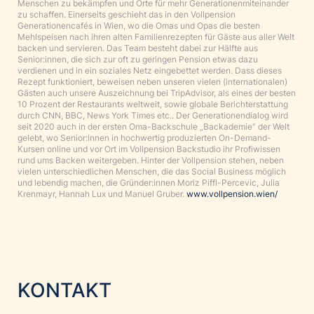
Menschen zu bekämpfen und Orte für mehr Generationenmiteinander
zu schaffen. Einerseits geschieht das in den Vollpension
Generationencafés in Wien, wo die Omas und Opas die besten
Mehlspeisen nach ihren alten Familienrezepten für Gäste aus aller Welt
backen und servieren. Das Team besteht dabei zur Hälfte aus
Senior:innen, die sich zur oft zu geringen Pension etwas dazu
verdienen und in ein soziales Netz eingebettet werden. Dass dieses
Rezept funktioniert, beweisen neben unseren vielen (internationalen)
Gästen auch unsere Auszeichnung bei TripAdvisor, als eines der besten
10 Prozent der Restaurants weltweit, sowie globale Berichterstattung
durch CNN, BBC, News York Times etc.. Der Generationendialog wird
seit 2020 auch in der ersten Oma-Backschule „Backademie“ der Welt
gelebt, wo Senior:innen in hochwertig produzierten On-Demand-
Kursen online und vor Ort im Vollpension Backstudio ihr Profiwissen
rund ums Backen weitergeben. Hinter der Vollpension stehen, neben
vielen unterschiedlichen Menschen, die das Social Business möglich
und lebendig machen, die Gründer:innen Moriz Piffl-Percevic, Julia
Krenmayr, Hannah Lux und Manuel Gruber.
www.vollpension.wien/
KONTAKT