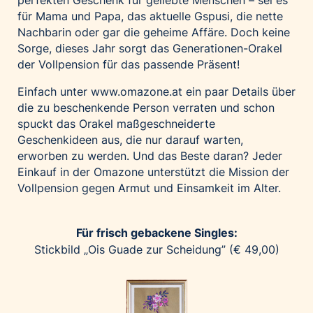
perfekten Geschenk für geliebte Menschen – sei es
Home of Work
für Mama und Papa, das aktuelle Gspusi, die nette
Huawei Consumer Business Group
Nachbarin oder gar die geheime Affäre. Doch keine
IT:U
Sorge, dieses Jahr sorgt das Generationen-Orakel
der Vollpension für das passende Präsent!
JP Immobilien
JYSK
Einfach unter
www.omazone.at
ein paar Details über
die zu beschenkende Person verraten und schon
Kroatische Zentrale für Tourismus
spuckt das Orakel maßgeschneiderte
List Holding Gruppe
Geschenkideen aus, die nur darauf warten,
Marble House
erworben zu werden. Und das Beste daran? Jeder
Einkauf in der Omazone unterstützt die Mission der
Mediaplus
Vollpension gegen Armut und Einsamkeit im Alter.
Microsoft
Mondelēz Österreich
Für frisch gebackene Singles:
Muse Electronics
Stickbild „Ois Guade zur Scheidung” (€ 49,00)
Neuroth
öbv – Österreichischer Bundesverlag
Ökopharm