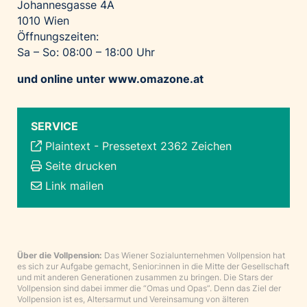
Johannesgasse 4A
1010 Wien
Öffnungszeiten:
Sa – So: 08:00 – 18:00 Uhr
und online unter
www.omazone.at
SERVICE
Plaintext
-
Pressetext 2362 Zeichen
Seite drucken
Link mailen
Über die Vollpension:
Das Wiener Sozialunternehmen Vollpension hat
es sich zur Aufgabe gemacht, Senior:innen in die Mitte der Gesellschaft
und mit anderen Generationen zusammen zu bringen. Die Stars der
Vollpension sind dabei immer die “Omas und Opas”. Denn das Ziel der
Vollpension ist es, Altersarmut und Vereinsamung von älteren