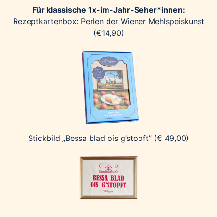
Für klassische 1x-im-Jahr-Seher*innen:
Rezeptkartenbox: Perlen der Wiener Mehlspeiskunst
(€14,90)
Stickbild „Bessa blad ois g’stopft” (€ 49,00)