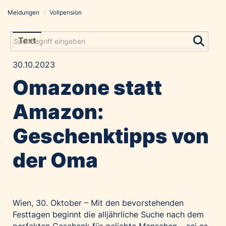
Meldungen
/
Vollpension
Meldungen
Grayling Agentur
Text
ADVANTAGE AUSTRIA
30.10.2023
Alawyer
Omazone statt
Amadeus Austrian Music Awards
Bolt
Amazon:
Constantia Flexibles
Geschenktipps von
Costa Kreuzfahrten
Coveris
der Oma
Emirates
Expo 2025 Osaka
Financial Times
Wien, 30. Oktober – Mit den bevorstehenden
GE HealthCare
Festtagen beginnt die alljährliche Suche nach dem