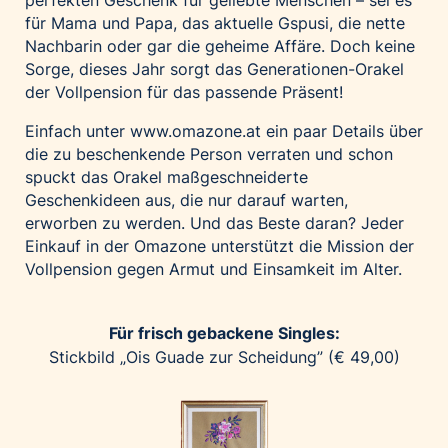
perfekten Geschenk für geliebte Menschen – sei es
Home of Work
für Mama und Papa, das aktuelle Gspusi, die nette
Huawei Consumer Business Group
Nachbarin oder gar die geheime Affäre. Doch keine
IT:U
Sorge, dieses Jahr sorgt das Generationen-Orakel
der Vollpension für das passende Präsent!
JP Immobilien
JYSK
Einfach unter
www.omazone.at
ein paar Details über
die zu beschenkende Person verraten und schon
Kroatische Zentrale für Tourismus
spuckt das Orakel maßgeschneiderte
List Holding Gruppe
Geschenkideen aus, die nur darauf warten,
Marble House
erworben zu werden. Und das Beste daran? Jeder
Einkauf in der Omazone unterstützt die Mission der
Mediaplus
Vollpension gegen Armut und Einsamkeit im Alter.
Microsoft
Mondelēz Österreich
Für frisch gebackene Singles:
Muse Electronics
Stickbild „Ois Guade zur Scheidung” (€ 49,00)
Neuroth
öbv – Österreichischer Bundesverlag
Ökopharm