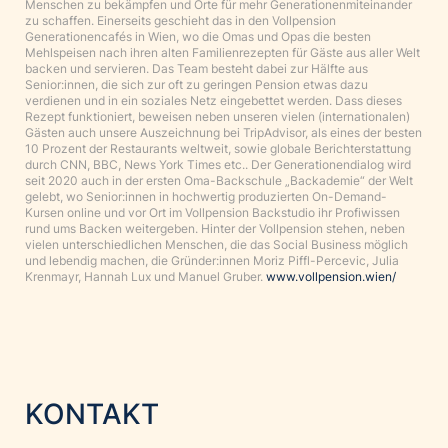
Menschen zu bekämpfen und Orte für mehr Generationenmiteinander
zu schaffen. Einerseits geschieht das in den Vollpension
Generationencafés in Wien, wo die Omas und Opas die besten
Mehlspeisen nach ihren alten Familienrezepten für Gäste aus aller Welt
backen und servieren. Das Team besteht dabei zur Hälfte aus
Senior:innen, die sich zur oft zu geringen Pension etwas dazu
verdienen und in ein soziales Netz eingebettet werden. Dass dieses
Rezept funktioniert, beweisen neben unseren vielen (internationalen)
Gästen auch unsere Auszeichnung bei TripAdvisor, als eines der besten
10 Prozent der Restaurants weltweit, sowie globale Berichterstattung
durch CNN, BBC, News York Times etc.. Der Generationendialog wird
seit 2020 auch in der ersten Oma-Backschule „Backademie“ der Welt
gelebt, wo Senior:innen in hochwertig produzierten On-Demand-
Kursen online und vor Ort im Vollpension Backstudio ihr Profiwissen
rund ums Backen weitergeben. Hinter der Vollpension stehen, neben
vielen unterschiedlichen Menschen, die das Social Business möglich
und lebendig machen, die Gründer:innen Moriz Piffl-Percevic, Julia
Krenmayr, Hannah Lux und Manuel Gruber.
www.vollpension.wien/
KONTAKT