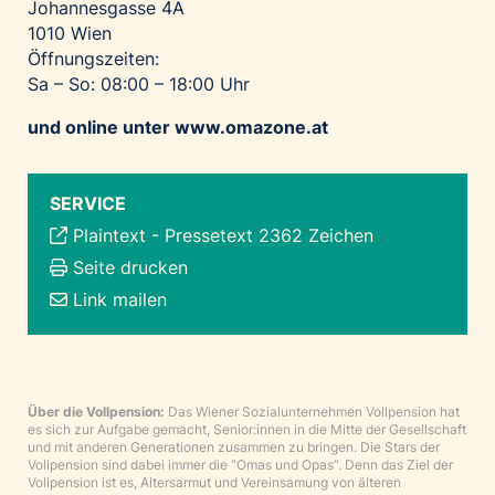
Johannesgasse 4A
1010 Wien
Öffnungszeiten:
Sa – So: 08:00 – 18:00 Uhr
und online unter
www.omazone.at
SERVICE
Plaintext
-
Pressetext 2362 Zeichen
Seite drucken
Link mailen
Über die Vollpension:
Das Wiener Sozialunternehmen Vollpension hat
es sich zur Aufgabe gemacht, Senior:innen in die Mitte der Gesellschaft
und mit anderen Generationen zusammen zu bringen. Die Stars der
Vollpension sind dabei immer die “Omas und Opas”. Denn das Ziel der
Vollpension ist es, Altersarmut und Vereinsamung von älteren