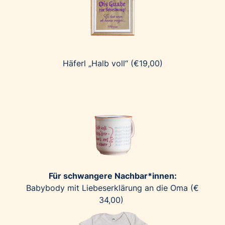
Palfinger AG
Polestar
REXEL Austria
Starbucks
Häferl „Halb voll“ (€19,00)
Superbrands Austria
Tante Fanny
Vollpension
win2day
Wolt
woom bikes
Kontakt
Für schwangere Nachbar*innen:
Babybody mit Liebeserklärung an die Oma (€
34,00)