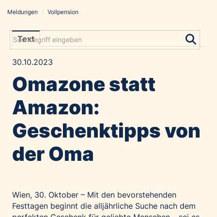
Meldungen
/
Vollpension
Meldungen
Grayling Agentur
Text
ADVANTAGE AUSTRIA
30.10.2023
Alawyer
Omazone statt
Amadeus Austrian Music Awards
Bolt
Amazon:
Constantia Flexibles
Geschenktipps von
Costa Kreuzfahrten
Coveris
der Oma
Emirates
Expo 2025 Osaka
Financial Times
Wien, 30. Oktober – Mit den bevorstehenden
GE HealthCare
Festtagen beginnt die alljährliche Suche nach dem