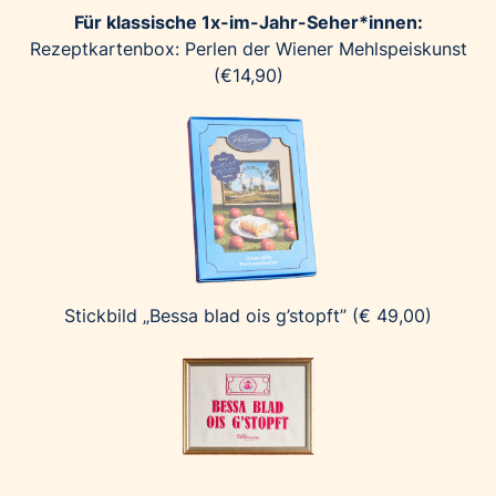
Für klassische 1x-im-Jahr-Seher*innen:
Rezeptkartenbox: Perlen der Wiener Mehlspeiskunst
(€14,90)
Stickbild „Bessa blad ois g’stopft” (€ 49,00)