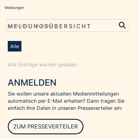
Meldungen
/
Meldungen
Grayling Agentur
MELDUNGSÜBERSICHT
ADVANTAGE AUSTRIA
Alawyer
Alle
Amadeus Austrian Music Awards
Bolt
Alle Einträge wurden geladen.
Constantia Flexibles
ANMELDEN
Costa Kreuzfahrten
Coveris
Sie wollen unsere aktuellen Medienmitteilungen
automatisch per E-Mail erhalten? Dann tragen Sie
Emirates
einfach Ihre Daten in unseren Presseverteiler ein:
Expo 2025 Osaka
Financial Times
ZUM PRESSEVERTEILER
GE HealthCare