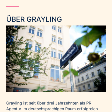
Home of Work
Huawei Consumer Business Group
IT:U
ÜBER GRAYLING
JP Immobilien
JYSK
Kroatische Zentrale für Tourismus
List Holding Gruppe
Marble House
Mediaplus
Microsoft
Mondelēz Österreich
Muse Electronics
Neuroth
öbv – Österreichischer Bundesverlag
Grayling ist seit über drei Jahrzehnten als PR-
Agentur im deutschsprachigen Raum erfolgreich
Ökopharm