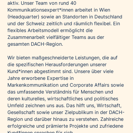
aktiv. Unser Team von rund 40
Palfinger AG
Kommunikationsexpert*innen arbeitet in Wien
Polestar
(Headquarter) sowie an Standorten in Deutschland
und der Schweiz zeitlich und räumlich flexibel. Ein
REXEL Austria
flexibles Arbeitsmodell ermöglicht die
Starbucks
Zusammenarbeit vielfältiger Teams aus der
Superbrands Austria
gesamten DACH-Region.
Tante Fanny
Wir bieten maßgeschneiderte Leistungen, die auf
Vollpension
die spezifischen Herausforderungen unserer
win2day
Kund*innen abgestimmt sind. Unsere über viele
Jahre erworbene Expertise in
Wolt
Markenkommunikation und Corporate Affairs sowie
woom bikes
das umfassende Verständnis für Menschen und
deren kulturelles, wirtschaftliches und politisches
Kontakt
Umfeld zeichnen uns aus. Das hilft uns, Wirtschaft,
Gesellschaft sowie unser Zielpublikum in der DACH-
Region und darüber hinaus zu verstehen. Zahlreiche
erfolgreiche und prämierte Projekte und zufriedene
Kund*innen sprechen für sich.