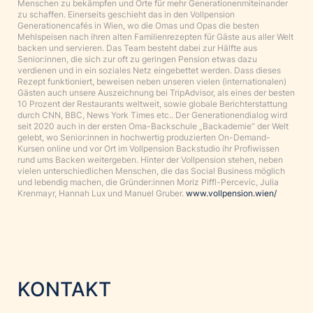
Menschen zu bekämpfen und Orte für mehr Generationenmiteinander
zu schaffen. Einerseits geschieht das in den Vollpension
Generationencafés in Wien, wo die Omas und Opas die besten
Mehlspeisen nach ihren alten Familienrezepten für Gäste aus aller Welt
backen und servieren. Das Team besteht dabei zur Hälfte aus
Senior:innen, die sich zur oft zu geringen Pension etwas dazu
verdienen und in ein soziales Netz eingebettet werden. Dass dieses
Rezept funktioniert, beweisen neben unseren vielen (internationalen)
Gästen auch unsere Auszeichnung bei TripAdvisor, als eines der besten
10 Prozent der Restaurants weltweit, sowie globale Berichterstattung
durch CNN, BBC, News York Times etc.. Der Generationendialog wird
seit 2020 auch in der ersten Oma-Backschule „Backademie“ der Welt
gelebt, wo Senior:innen in hochwertig produzierten On-Demand-
Kursen online und vor Ort im Vollpension Backstudio ihr Profiwissen
rund ums Backen weitergeben. Hinter der Vollpension stehen, neben
vielen unterschiedlichen Menschen, die das Social Business möglich
und lebendig machen, die Gründer:innen Moriz Piffl-Percevic, Julia
Krenmayr, Hannah Lux und Manuel Gruber.
www.vollpension.wien/
KONTAKT