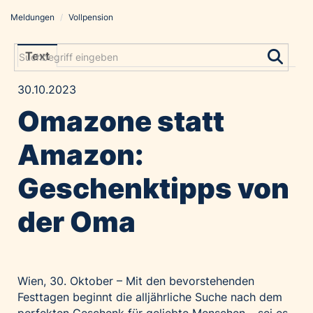
Meldungen
/
Vollpension
Meldungen
Grayling Agentur
Text
ADVANTAGE AUSTRIA
30.10.2023
Alawyer
Omazone statt
Amadeus Austrian Music Awards
Bolt
Amazon:
Constantia Flexibles
Geschenktipps von
Costa Kreuzfahrten
Coveris
der Oma
Emirates
Expo 2025 Osaka
Financial Times
Wien, 30. Oktober – Mit den bevorstehenden
GE HealthCare
Festtagen beginnt die alljährliche Suche nach dem