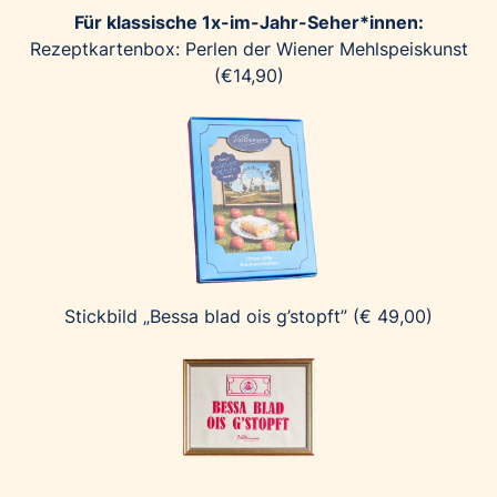
Für klassische 1x-im-Jahr-Seher*innen:
Rezeptkartenbox: Perlen der Wiener Mehlspeiskunst
(€14,90)
Stickbild „Bessa blad ois g’stopft” (€ 49,00)