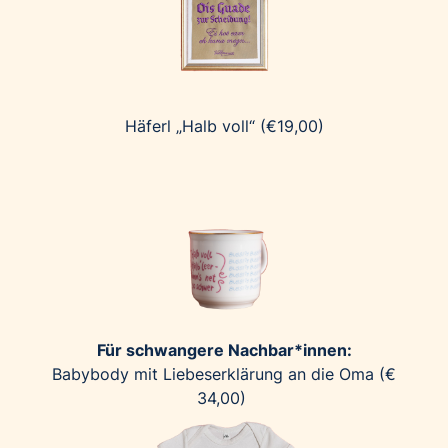
Palfinger AG
Polestar
REXEL Austria
Starbucks
Häferl „Halb voll“ (€19,00)
Superbrands Austria
Tante Fanny
Vollpension
win2day
Wolt
woom bikes
Kontakt
Für schwangere Nachbar*innen:
Babybody mit Liebeserklärung an die Oma (€
34,00)