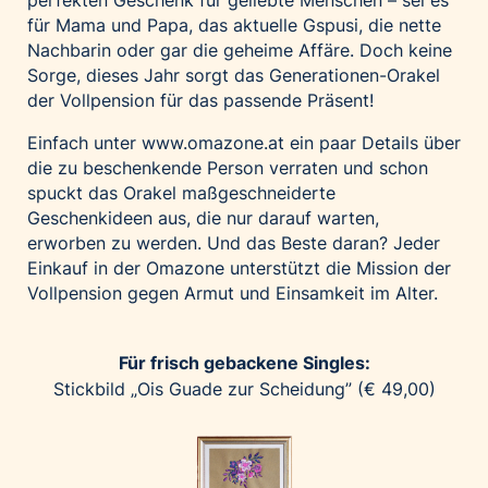
perfekten Geschenk für geliebte Menschen – sei es
Home of Work
für Mama und Papa, das aktuelle Gspusi, die nette
Huawei Consumer Business Group
Nachbarin oder gar die geheime Affäre. Doch keine
IT:U
Sorge, dieses Jahr sorgt das Generationen-Orakel
der Vollpension für das passende Präsent!
JP Immobilien
JYSK
Einfach unter
www.omazone.at
ein paar Details über
die zu beschenkende Person verraten und schon
Kroatische Zentrale für Tourismus
spuckt das Orakel maßgeschneiderte
List Holding Gruppe
Geschenkideen aus, die nur darauf warten,
Marble House
erworben zu werden. Und das Beste daran? Jeder
Einkauf in der Omazone unterstützt die Mission der
Mediaplus
Vollpension gegen Armut und Einsamkeit im Alter.
Microsoft
Mondelēz Österreich
Für frisch gebackene Singles:
Muse Electronics
Stickbild „Ois Guade zur Scheidung” (€ 49,00)
Neuroth
öbv – Österreichischer Bundesverlag
Ökopharm