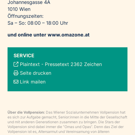
Johannesgasse 4A
1010 Wien
Öffnungszeiten:
Sa – So: 08:00 – 18:00 Uhr
und online unter
www.omazone.at
SERVICE
Plaintext
-
Pressetext 2362 Zeichen
Seite drucken
Link mailen
Über die Vollpension:
Das Wiener Sozialunternehmen Vollpension hat
es sich zur Aufgabe gemacht, Senior:innen in die Mitte der Gesellschaft
und mit anderen Generationen zusammen zu bringen. Die Stars der
Vollpension sind dabei immer die “Omas und Opas”. Denn das Ziel der
Vollpension ist es, Altersarmut und Vereinsamung von älteren