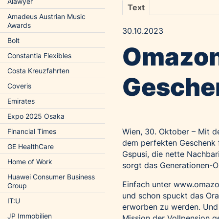
Alawyer
Text
Amadeus Austrian Music
Awards
30.10.2023
Bolt
Omazon
Constantia Flexibles
Costa Kreuzfahrten
Geschen
Coveris
Emirates
Expo 2025 Osaka
Wien, 30. Oktober – Mit d
Financial Times
dem perfekten Geschenk f
GE HealthCare
Gspusi, die nette Nachbar
Home of Work
sorgt das Generationen-O
Huawei Consumer Business
Einfach unter
www.omazo
Group
und schon spuckt das Ora
IT:U
erworben zu werden. Und 
JP Immobilien
Mission der Vollpension g