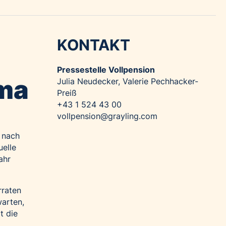
KONTAKT
Pressestelle Vollpension
Oma
Julia Neudecker, Valerie Pechhacker-
Preiß
+43 1 524 43 00
vollpension@grayling.com
e nach
uelle
ahr
rraten
arten,
t die