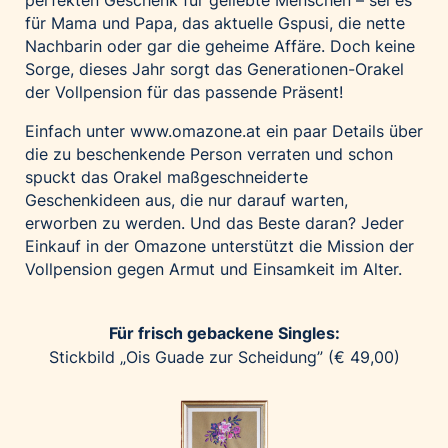
perfekten Geschenk für geliebte Menschen – sei es
Home of Work
für Mama und Papa, das aktuelle Gspusi, die nette
Huawei Consumer Business Group
Nachbarin oder gar die geheime Affäre. Doch keine
IT:U
Sorge, dieses Jahr sorgt das Generationen-Orakel
der Vollpension für das passende Präsent!
JP Immobilien
JYSK
Einfach unter
www.omazone.at
ein paar Details über
die zu beschenkende Person verraten und schon
Kroatische Zentrale für Tourismus
spuckt das Orakel maßgeschneiderte
List Holding Gruppe
Geschenkideen aus, die nur darauf warten,
Marble House
erworben zu werden. Und das Beste daran? Jeder
Einkauf in der Omazone unterstützt die Mission der
Mediaplus
Vollpension gegen Armut und Einsamkeit im Alter.
Microsoft
Mondelēz Österreich
Für frisch gebackene Singles:
Muse Electronics
Stickbild „Ois Guade zur Scheidung” (€ 49,00)
Neuroth
öbv – Österreichischer Bundesverlag
Ökopharm