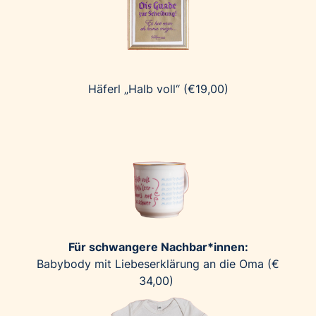
Palfinger AG
Polestar
REXEL Austria
Starbucks
Häferl „Halb voll“ (€19,00)
Superbrands Austria
Tante Fanny
Vollpension
win2day
Wolt
woom bikes
Kontakt
Für schwangere Nachbar*innen:
Babybody mit Liebeserklärung an die Oma (€
34,00)