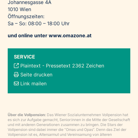
Johannesgasse 4A
1010 Wien
Öffnungszeiten:
Sa – So: 08:00 – 18:00 Uhr
und online unter
www.omazone.at
SERVICE
Plaintext
-
Pressetext 2362 Zeichen
Seite drucken
Link mailen
Über die Vollpension:
Das Wiener Sozialunternehmen Vollpension hat
es sich zur Aufgabe gemacht, Senior:innen in die Mitte der Gesellschaft
und mit anderen Generationen zusammen zu bringen. Die Stars der
Vollpension sind dabei immer die “Omas und Opas”. Denn das Ziel der
Vollpension ist es, Altersarmut und Vereinsamung von älteren