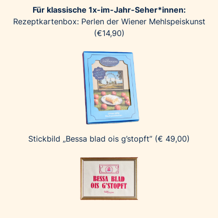
Für klassische 1x-im-Jahr-Seher*innen:
Rezeptkartenbox: Perlen der Wiener Mehlspeiskunst
(€14,90)
Stickbild „Bessa blad ois g’stopft” (€ 49,00)