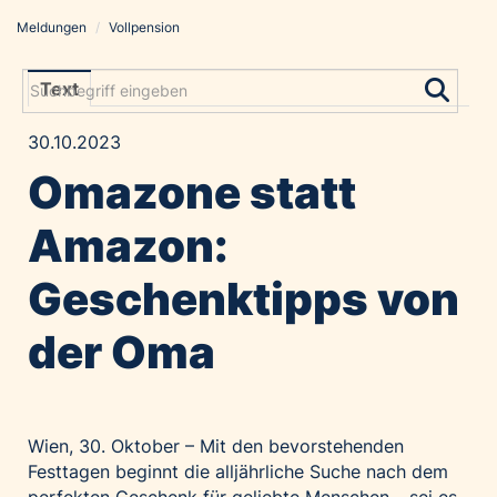
Meldungen
/
Vollpension
Meldungen
Grayling Agentur
Text
ADVANTAGE AUSTRIA
30.10.2023
Alawyer
Omazone statt
Amadeus Austrian Music Awards
Bolt
Amazon:
Constantia Flexibles
Geschenktipps von
Costa Kreuzfahrten
Coveris
der Oma
Emirates
Expo 2025 Osaka
Financial Times
Wien, 30. Oktober – Mit den bevorstehenden
GE HealthCare
Festtagen beginnt die alljährliche Suche nach dem