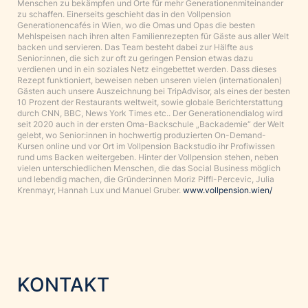
Menschen zu bekämpfen und Orte für mehr Generationenmiteinander
zu schaffen. Einerseits geschieht das in den Vollpension
Generationencafés in Wien, wo die Omas und Opas die besten
Mehlspeisen nach ihren alten Familienrezepten für Gäste aus aller Welt
backen und servieren. Das Team besteht dabei zur Hälfte aus
Senior:innen, die sich zur oft zu geringen Pension etwas dazu
verdienen und in ein soziales Netz eingebettet werden. Dass dieses
Rezept funktioniert, beweisen neben unseren vielen (internationalen)
Gästen auch unsere Auszeichnung bei TripAdvisor, als eines der besten
10 Prozent der Restaurants weltweit, sowie globale Berichterstattung
durch CNN, BBC, News York Times etc.. Der Generationendialog wird
seit 2020 auch in der ersten Oma-Backschule „Backademie“ der Welt
gelebt, wo Senior:innen in hochwertig produzierten On-Demand-
Kursen online und vor Ort im Vollpension Backstudio ihr Profiwissen
rund ums Backen weitergeben. Hinter der Vollpension stehen, neben
vielen unterschiedlichen Menschen, die das Social Business möglich
und lebendig machen, die Gründer:innen Moriz Piffl-Percevic, Julia
Krenmayr, Hannah Lux und Manuel Gruber.
www.vollpension.wien/
KONTAKT