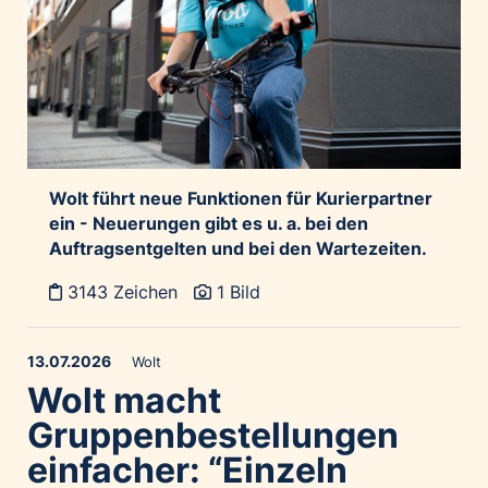
Home of Work
Huawei Consumer Business Group
IT:U
JP Immobilien
JYSK
Kroatische Zentrale für Tourismus
Wolt führt neue Funktionen für Kurierpartner
List Holding Gruppe
ein - Neuerungen gibt es u. a. bei den
Marble House
Auftragsentgelten und bei den Wartezeiten.
Mediaplus
3143 Zeichen
1 Bild
Microsoft
Mondelēz Österreich
13.07.2026
Wolt
Muse Electronics
Wolt macht
Neuroth
Gruppenbestellungen
öbv – Österreichischer Bundesverlag
einfacher: “Einzeln
Ökopharm