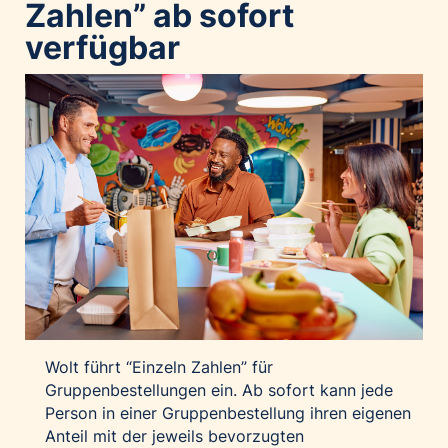
Zahlen” ab sofort
Palfinger AG
verfügbar
Polestar
REXEL Austria
Starbucks
Superbrands Austria
Tante Fanny
Vollpension
win2day
Wolt
woom bikes
Kontakt
Wolt führt “Einzeln Zahlen” für
Gruppenbestellungen ein. Ab sofort kann jede
Person in einer Gruppenbestellung ihren eigenen
Anteil mit der jeweils bevorzugten