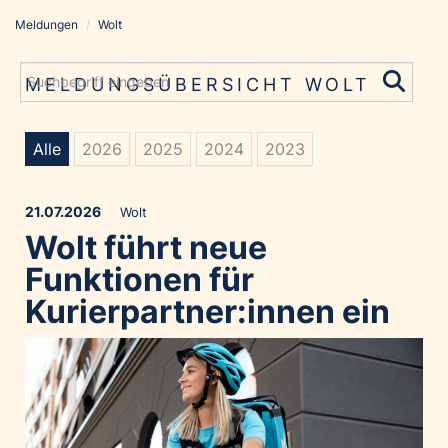
Meldungen
/
Wolt
Meldungen
Grayling Agentur
MELDUNGSÜBERSICHT WOLT
ADVANTAGE AUSTRIA
Alawyer
Alle
2026
2025
2024
2023
Amadeus Austrian Music Awards
Bolt
21.07.2026
Wolt
Constantia Flexibles
Wolt führt neue
Costa Kreuzfahrten
Funktionen für
Coveris
Kurierpartner:innen ein
Emirates
Expo 2025 Osaka
Financial Times
GE HealthCare