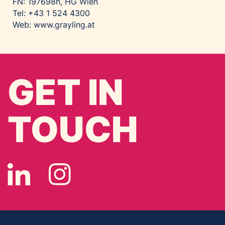
FN: 197698h, HG Wien
Tel: +43 1 524 4300
Web:
www.grayling.at
GET IN
TOUCH