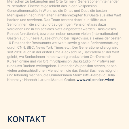
Menschen zu bekämpfen und Orte für mehr Generationenmiteinander
zu schaffen. Einerseits geschieht das in den Vollpension
Generationencafés in Wien, wo die Omas und Opas die besten
Mehlspeisen nach ihren alten Familienrezepten für Gäste aus aller Welt
backen und servieren. Das Team besteht dabei zur Hälfte aus
Senior:innen, die sich zur oft zu geringen Pension etwas dazu
verdienen und in ein soziales Netz eingebettet werden. Dass dieses
Rezept funktioniert, beweisen neben unseren vielen (internationalen)
Gästen auch unsere Auszeichnung bei TripAdvisor, als eines der besten
10 Prozent der Restaurants weltweit, sowie globale Berichterstattung
durch CNN, BBC, News York Times etc.. Der Generationendialog wird
seit 2020 auch in der ersten Oma-Backschule „Backademie“ der Welt
gelebt, wo Senior:innen in hochwertig produzierten On-Demand-
Kursen online und vor Ort im Vollpension Backstudio ihr Profiwissen
rund ums Backen weitergeben. Hinter der Vollpension stehen, neben
vielen unterschiedlichen Menschen, die das Social Business möglich
und lebendig machen, die Gründer:innen Moriz Piffl-Percevic, Julia
Krenmayr, Hannah Lux und Manuel Gruber.
www.vollpension.wien/
KONTAKT