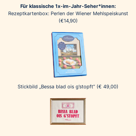
Für klassische 1x-im-Jahr-Seher*innen:
Rezeptkartenbox: Perlen der Wiener Mehlspeiskunst
(€14,90)
Stickbild „Bessa blad ois g’stopft” (€ 49,00)