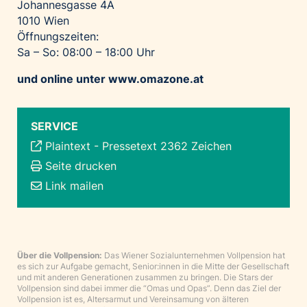
Johannesgasse 4A
1010 Wien
Öffnungszeiten:
Sa – So: 08:00 – 18:00 Uhr
und online unter
www.omazone.at
SERVICE
Plaintext
-
Pressetext 2362 Zeichen
Seite drucken
Link mailen
Über die Vollpension:
Das Wiener Sozialunternehmen Vollpension hat
es sich zur Aufgabe gemacht, Senior:innen in die Mitte der Gesellschaft
und mit anderen Generationen zusammen zu bringen. Die Stars der
Vollpension sind dabei immer die “Omas und Opas”. Denn das Ziel der
Vollpension ist es, Altersarmut und Vereinsamung von älteren