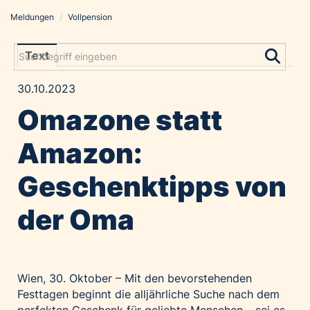
Meldungen
/
Vollpension
Meldungen
Grayling Agentur
Text
ADVANTAGE AUSTRIA
30.10.2023
Alawyer
Omazone statt
Amadeus Austrian Music Awards
Bolt
Amazon:
Constantia Flexibles
Geschenktipps von
Costa Kreuzfahrten
Coveris
der Oma
Emirates
Expo 2025 Osaka
Financial Times
Wien, 30. Oktober – Mit den bevorstehenden
GE HealthCare
Festtagen beginnt die alljährliche Suche nach dem