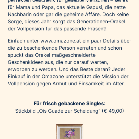
perfekten Geschenk für geliebte Menschen – sei es
Home of Work
für Mama und Papa, das aktuelle Gspusi, die nette
Huawei Consumer Business Group
Nachbarin oder gar die geheime Affäre. Doch keine
IT:U
Sorge, dieses Jahr sorgt das Generationen-Orakel
der Vollpension für das passende Präsent!
JP Immobilien
JYSK
Einfach unter
www.omazone.at
ein paar Details über
die zu beschenkende Person verraten und schon
Kroatische Zentrale für Tourismus
spuckt das Orakel maßgeschneiderte
List Holding Gruppe
Geschenkideen aus, die nur darauf warten,
Marble House
erworben zu werden. Und das Beste daran? Jeder
Einkauf in der Omazone unterstützt die Mission der
Mediaplus
Vollpension gegen Armut und Einsamkeit im Alter.
Microsoft
Mondelēz Österreich
Für frisch gebackene Singles:
Muse Electronics
Stickbild „Ois Guade zur Scheidung” (€ 49,00)
Neuroth
öbv – Österreichischer Bundesverlag
Ökopharm