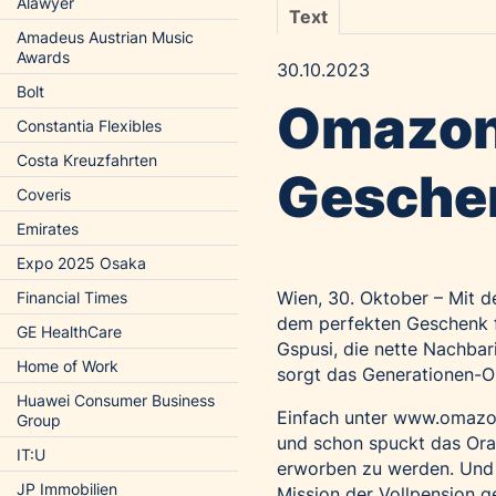
Alawyer
Text
Amadeus Austrian Music
Awards
30.10.2023
Bolt
Omazon
Constantia Flexibles
Costa Kreuzfahrten
Geschen
Coveris
Emirates
Expo 2025 Osaka
Wien, 30. Oktober – Mit d
Financial Times
dem perfekten Geschenk f
GE HealthCare
Gspusi, die nette Nachbar
Home of Work
sorgt das Generationen-O
Huawei Consumer Business
Einfach unter
www.omazo
Group
und schon spuckt das Ora
IT:U
erworben zu werden. Und 
JP Immobilien
Mission der Vollpension g