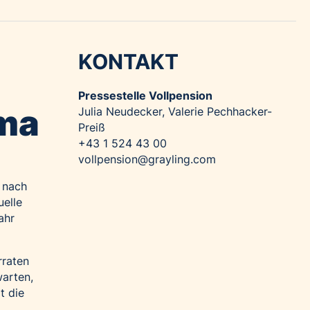
KONTAKT
Pressestelle Vollpension
Oma
Julia Neudecker, Valerie Pechhacker-
Preiß
+43 1 524 43 00
vollpension@grayling.com
e nach
uelle
ahr
rraten
arten,
t die