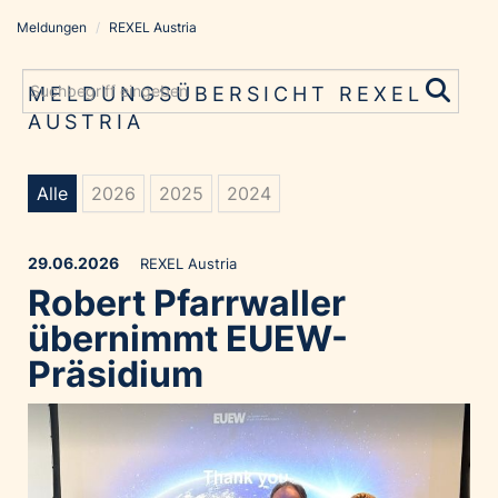
Meldungen
/
REXEL Austria
Meldungen
Grayling Agentur
MELDUNGSÜBERSICHT REXEL
AUSTRIA
ADVANTAGE AUSTRIA
Alawyer
Amadeus Austrian Music Awards
Alle
2026
2025
2024
Bolt
Constantia Flexibles
29.06.2026
REXEL Austria
Robert Pfarrwaller
Costa Kreuzfahrten
übernimmt EUEW-
Coveris
Präsidium
Emirates
Expo 2025 Osaka
Financial Times
GE HealthCare