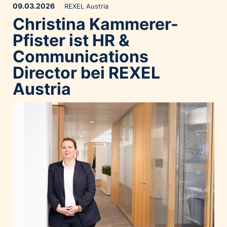
09.03.2026
REXEL Austria
Palfinger AG
Christina Kammerer-
Polestar
Pfister ist HR &
REXEL Austria
Communications
Starbucks
Director bei REXEL
Superbrands Austria
Austria
Tante Fanny
Vollpension
win2day
Wolt
woom bikes
Kontakt