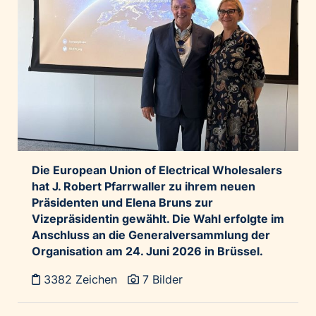
Home of Work
Huawei Consumer Business Group
IT:U
JP Immobilien
JYSK
Kroatische Zentrale für Tourismus
List Holding Gruppe
Marble House
Die European Union of Electrical Wholesalers
Mediaplus
hat J. Robert Pfarrwaller zu ihrem neuen
Microsoft
Präsidenten und Elena Bruns zur
Vizepräsidentin gewählt. Die Wahl erfolgte im
Mondelēz Österreich
Anschluss an die Generalversammlung der
Muse Electronics
Organisation am 24. Juni 2026 in Brüssel.
Neuroth
3382 Zeichen
7 Bilder
öbv – Österreichischer Bundesverlag
Ökopharm