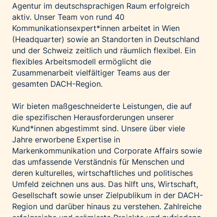
Agentur im deutschsprachigen Raum erfolgreich
Palfinger AG
aktiv. Unser Team von rund 40
Polestar
Kommunikationsexpert*innen arbeitet in Wien
(Headquarter) sowie an Standorten in Deutschland
REXEL Austria
und der Schweiz zeitlich und räumlich flexibel. Ein
Starbucks
flexibles Arbeitsmodell ermöglicht die
Superbrands Austria
Zusammenarbeit vielfältiger Teams aus der
gesamten DACH-Region.
Tante Fanny
Vollpension
Wir bieten maßgeschneiderte Leistungen, die auf
win2day
die spezifischen Herausforderungen unserer
Kund*innen abgestimmt sind. Unsere über viele
Wolt
Jahre erworbene Expertise in
woom bikes
Markenkommunikation und Corporate Affairs sowie
das umfassende Verständnis für Menschen und
Kontakt
deren kulturelles, wirtschaftliches und politisches
Umfeld zeichnen uns aus. Das hilft uns, Wirtschaft,
Gesellschaft sowie unser Zielpublikum in der DACH-
Region und darüber hinaus zu verstehen. Zahlreiche