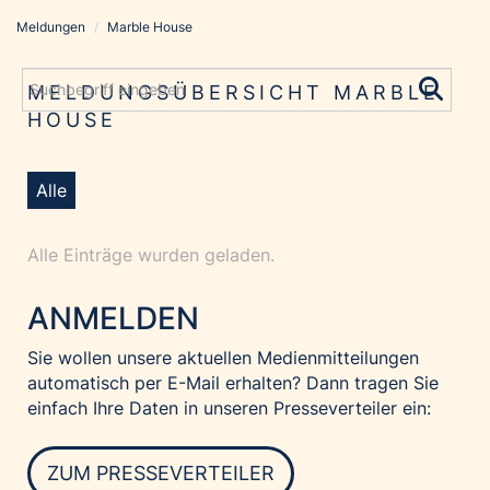
Meldungen
/
Marble House
Meldungen
Grayling Agentur
MELDUNGSÜBERSICHT MARBLE
HOUSE
ADVANTAGE AUSTRIA
Alawyer
Amadeus Austrian Music Awards
Alle
Bolt
Alle Einträge wurden geladen.
Constantia Flexibles
Costa Kreuzfahrten
ANMELDEN
Coveris
Sie wollen unsere aktuellen Medienmitteilungen
Emirates
automatisch per E-Mail erhalten? Dann tragen Sie
Expo 2025 Osaka
einfach Ihre Daten in unseren Presseverteiler ein:
Financial Times
GE HealthCare
ZUM PRESSEVERTEILER