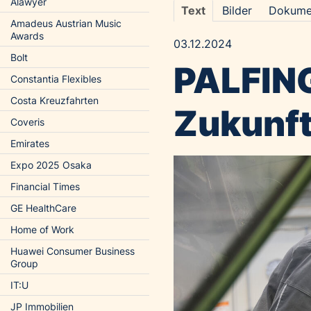
Alawyer
Text
Bilder
Dokume
Amadeus Austrian Music
Awards
03.12.2024
Bolt
PALFING
Constantia Flexibles
Costa Kreuzfahrten
Zukunf
Coveris
Emirates
Expo 2025 Osaka
Financial Times
GE HealthCare
Home of Work
Huawei Consumer Business
Group
IT:U
JP Immobilien