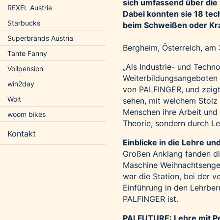
sich umfassend über die 
REXEL Austria
Dabei konnten sie 18 te
Starbucks
beim Schweißen oder Kra
Superbrands Austria
Bergheim, Österreich, am
Tante Fanny
„Als Industrie- und Techn
Vollpension
Weiterbildungsangeboten d
win2day
von PALFINGER, und zeigt 
Wolt
sehen, mit welchem Stolz
Menschen ihre Arbeit und
woom bikes
Theorie, sondern durch Lei
Kontakt
Einblicke in die Lehre un
Großen Anklang fanden di
Maschine Weihnachtsengel 
war die Station, bei der
Einführung in den Lehrber
PALFINGER ist.
PALFUTURE: Lehre mit P