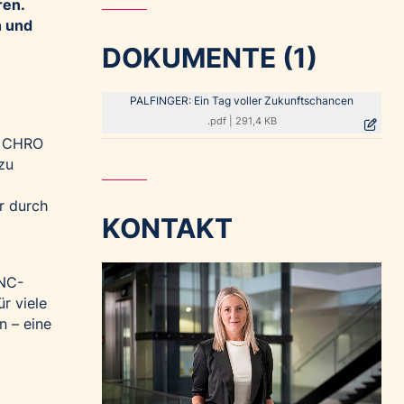
ren.
n und
DOKUMENTE (1)
PALFINGER: Ein Tag voller Zukunftschancen
.pdf
|
291,4 KB
r, CHRO
zu
r durch
KONTAKT
CNC-
r viele
n – eine