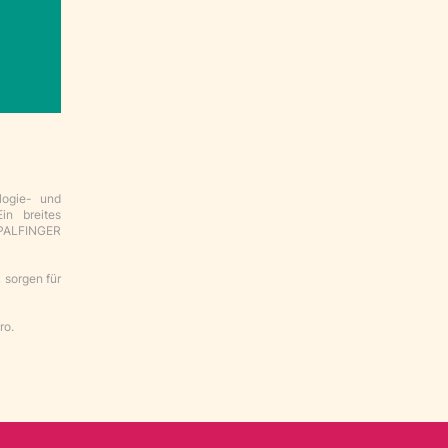
logie- und
in breites
 PALFINGER
 sorgen für
ro.