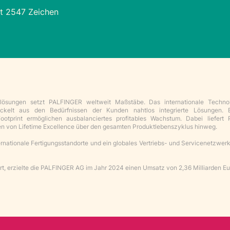
t 2547 Zeichen
lösungen setzt PALFINGER weltweit Maßstäbe. Das internationale Techno
kelt aus den Bedürfnissen der Kunden nahtlos integrierte Lösungen. E
Footprint ermöglichen ausbalanciertes profitables Wachstum. Dabei liefert
en von Lifetime Excellence über den gesamten Produktlebenszyklus hinweg.
rnationale Fertigungsstandorte und ein globales Vertriebs- und Servicenetzwerk
ert, erzielte die PALFINGER AG im Jahr 2024 einen Umsatz von 2,36 Milliarden Eu