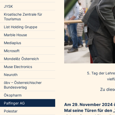
JYSK
Kroatische Zentrale für
Tourismus
List Holding Gruppe
Marble House
Mediaplus
Microsoft
Mondelēz Österreich
Muse Electronics
5. Tag der Lehr
Neuroth
viel
öbv – Österreichischer
Bundesverlag
Zu dies
Ökopharm
Palfinger AG
Am 29. November 2024 ö
Mal seine Türen für den „
Polestar