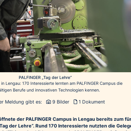
PALFINGER „Tag der Lehre“
e in Lengau: 170 Interessierte lernten am PALFINGER Campus die
fältigen Berufe und innovativen Technologien kennen.
er Meldung gibt es:
9 Bilder
1 Dokument
ffnete der PALFINGER Campus in Lengau bereits zum fü
Tag der Lehre“. Rund 170 Interessierte nutzten die Geleg