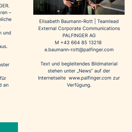
NGER.
ren –
hliche
Elisabeth Baumann-Rott |
Teamlead
e
External Corporate Communications
n und
PALFINGER AG
M +43 664 85 13218
aus.
e.baumann-rott@palfinger.com
Text und begleitendes Bildmaterial
ster
stehen unter „News” auf der
Internetseite
www.palfinger.com
zur
für
Verfügung.
d an