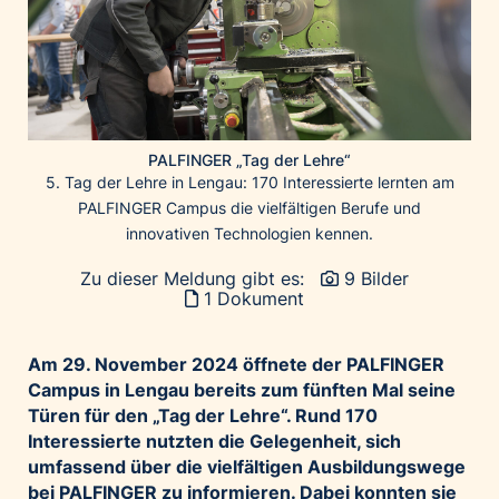
Home of Work
Huawei Consumer Business Group
IT:U
JP Immobilien
JYSK
PALFINGER „Tag der Lehre“
Kroatische Zentrale für Tourismus
5. Tag der Lehre in Lengau: 170 Interessierte lernten am
PALFINGER Campus die vielfältigen Berufe und
List Holding Gruppe
innovativen Technologien kennen.
Marble House
Zu dieser Meldung gibt es:
9 Bilder
Mediaplus
1 Dokument
Microsoft
Mondelēz Österreich
Am 29. November 2024 öffnete der PALFINGER
Muse Electronics
Campus in Lengau bereits zum fünften Mal seine
Türen für den „Tag der Lehre“. Rund 170
Neuroth
Interessierte nutzten die Gelegenheit, sich
öbv – Österreichischer Bundesverlag
umfassend über die vielfältigen Ausbildungswege
Ökopharm
bei PALFINGER zu informieren. Dabei konnten sie