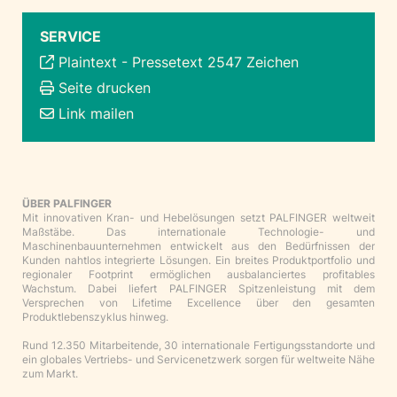
SERVICE
Plaintext
-
Pressetext 2547 Zeichen
Seite drucken
Link mailen
ÜBER PALFINGER
Mit innovativen Kran- und Hebelösungen setzt PALFINGER weltweit
Maßstäbe. Das internationale Technologie- und
Maschinenbauunternehmen entwickelt aus den Bedürfnissen der
Kunden nahtlos integrierte Lösungen. Ein breites Produktportfolio und
regionaler Footprint ermöglichen ausbalanciertes profitables
Wachstum. Dabei liefert PALFINGER Spitzenleistung mit dem
Versprechen von Lifetime Excellence über den gesamten
Produktlebenszyklus hinweg.
Rund 12.350 Mitarbeitende, 30 internationale Fertigungsstandorte und
ein globales Vertriebs- und Servicenetzwerk sorgen für weltweite Nähe
zum Markt.