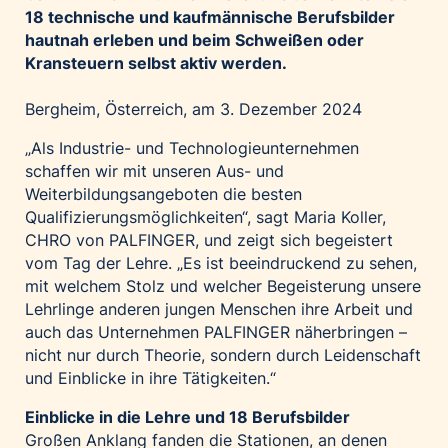
18 technische und kaufmännische Berufsbilder
Palfinger AG
hautnah erleben und beim Schweißen oder
Polestar
Kransteuern selbst aktiv werden.
REXEL Austria
Bergheim, Österreich, am 3. Dezember 2024
Starbucks
Superbrands Austria
„Als Industrie- und Technologieunternehmen
schaffen wir mit unseren Aus- und
Tante Fanny
Weiterbildungsangeboten die besten
Vollpension
Qualifizierungsmöglichkeiten“, sagt Maria Koller,
win2day
CHRO von PALFINGER, und zeigt sich begeistert
vom Tag der Lehre. „Es ist beeindruckend zu sehen,
Wolt
mit welchem Stolz und welcher Begeisterung unsere
woom bikes
Lehrlinge anderen jungen Menschen ihre Arbeit und
auch das Unternehmen PALFINGER näherbringen –
Kontakt
nicht nur durch Theorie, sondern durch Leidenschaft
und Einblicke in ihre Tätigkeiten.“
Einblicke in die Lehre und 18 Berufsbilder
Großen Anklang fanden die Stationen, an denen