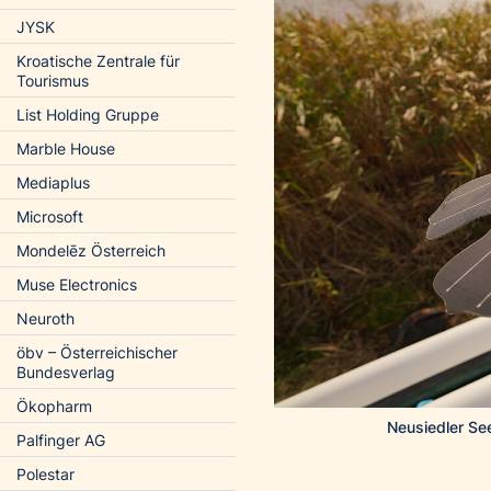
JYSK
Kroatische Zentrale für
Tourismus
List Holding Gruppe
Marble House
Mediaplus
Microsoft
Mondelēz Österreich
Muse Electronics
Neuroth
öbv – Österreichischer
Bundesverlag
Ökopharm
Neusiedler See
Palfinger AG
Polestar