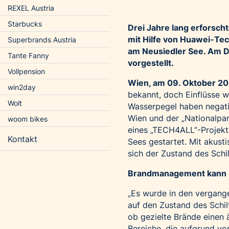
REXEL Austria
Starbucks
Drei Jahre lang erforsch
mit Hilfe von Huawei-Tech
Superbrands Austria
am Neusiedler See. Am D
Tante Fanny
vorgestellt.
Vollpension
Wien, am 09.
Oktober 2
win2day
bekannt, doch Einflüsse 
Wolt
Wasserpegel haben negativ
Wien und der „Nationalpa
woom bikes
eines „TECH4ALL“-Projekts
Kontakt
Sees gestartet. Mit akust
sich der Zustand des Schil
Brandmanagement kann D
„Es wurde in den vergang
auf den Zustand des Schil
ob gezielte Brände einen 
Bereiche, die aufgrund vo