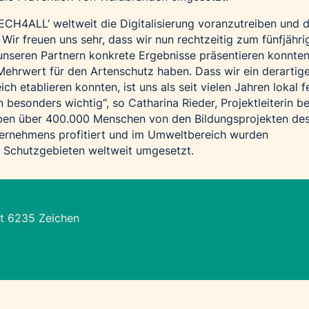
‚TECH4ALL‘ weltweit die Digitalisierung voranzutreiben und 
Wir freuen uns sehr, dass wir nun rechtzeitig zum fünfjähri
nseren Partnern konkrete Ergebnisse präsentieren konnten
Mehrwert für den Artenschutz haben. Dass wir ein derartig
ch etablieren konnten, ist uns als seit vielen Jahren lokal f
besonders wichtig“, so Catharina Rieder, Projektleiterin be
aben über 400.000 Menschen von den Bildungsprojekten de
ernehmens profitiert und im Umweltbereich wurden
3 Schutzgebieten weltweit umgesetzt.
t 6235 Zeichen