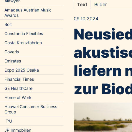
Alawyer
Text
Bilder
Amadeus Austrian Music
Awards
09.10.2024
Bolt
Neusied
Constantia Flexibles
Costa Kreuzfahrten
akustis
Coveris
Emirates
liefern
Expo 2025 Osaka
Financial Times
zur Biod
GE HealthCare
Home of Work
Huawei Consumer Business
Group
IT:U
JP Immobilien