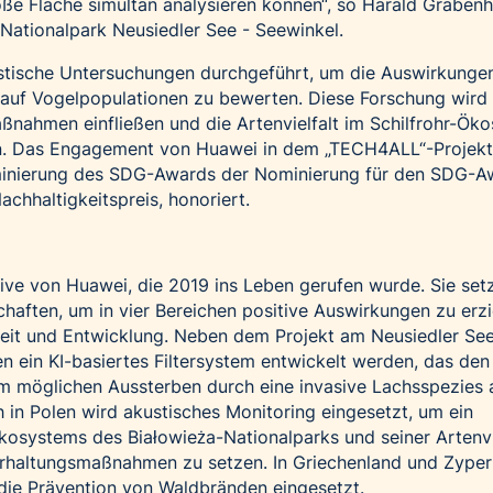
e Fläche simultan analysieren können“, so Harald Grabenh
Nationalpark Neusiedler See - Seewinkel.
tische Untersuchungen durchgeführt, um die Auswirkunge
uf Vogelpopulationen zu bewerten. Diese Forschung wird 
ßnahmen einfließen und die Artenvielfalt im Schilfrohr-Ök
rn. Das Engagement von Huawei in dem „TECH4ALL“-Projek
minierung des
SDG-Awards
der Nominierung für den SDG-A
chhaltigkeitspreis, honoriert.
tive von Huawei, die 2019 ins Leben gerufen wurde. Sie setz
haften, um in vier Bereichen positive Auswirkungen zu erzi
eit und Entwicklung. Neben dem Projekt am Neusiedler Se
n ein KI-basiertes Filtersystem entwickelt werden, das den
em möglichen Aussterben durch eine invasive Lachsspezies
h in Polen wird akustisches Monitoring eingesetzt, um ein
osystems des Białowieża-Nationalparks und seiner Artenvi
 Erhaltungsmaßnahmen zu setzen. In Griechenland und Zyper
die Prävention von Waldbränden eingesetzt.