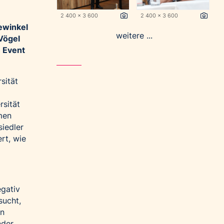
2 400 x 3 600
2 400 x 3 600
ewinkel
weitere ...
 Vögel
n Event
sität
rsität
men
siedler
rt, wie
egativ
sucht,
en
nder