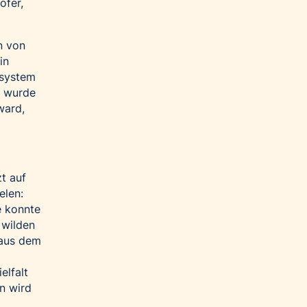
ofer,
n von
in
osystem
t wurde
ward,
t auf
elen:
e konnte
 wilden
 aus dem
elfalt
n wird