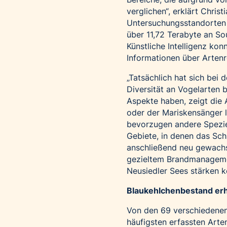
verglichen“, erklärt Chris
Untersuchungsstandorten w
über 11,72 Terabyte an So
Künstliche Intelligenz ko
Informationen über Artenr
„Tatsächlich hat sich bei 
Diversität an Vogelarten 
Aspekte haben, zeigt die
oder der Mariskensänger l
bevorzugen andere Spezie
Gebiete, in denen das Sch
anschließend neu gewachse
gezieltem Brandmanagemen
Neusiedler Sees stärken k
Blaukehlchenbestand erh
Von den 69 verschiedenen V
häufigsten erfassten Arte