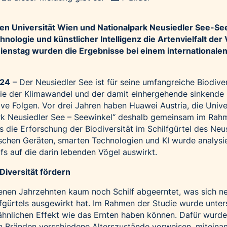
ten Universität Wien und Nationalpark Neusiedler See-Se
nologie und künstlicher Intelligenz die Artenvielfalt der
ienstag wurden die Ergebnisse bei einem internationale
024
– Der Neusiedler See ist für seine umfangreiche Biodiver
wie der Klimawandel und der damit einhergehende sinkende
e Folgen. Vor drei Jahren haben Huawei Austria, die Unive
rk Neusiedler See – Seewinkel“ deshalb gemeinsam im Rah
 die Erforschung der Biodiversität im Schilfgürtel des Neu
ischen Geräten, smarten Technologien und KI wurde analysie
fs auf die darin lebenden Vögel auswirkt.
iversität fördern
enen Jahrzehnten kaum noch Schilf abgeerntet, was sich n
fgürtels ausgewirkt hat. Im Rahmen der Studie wurde unter
ähnlichen Effekt wie das Ernten haben können. Dafür wurd
n Bränden verschiedene Alterszustände vorweisen, miteina