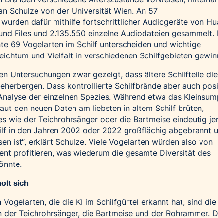
tian Schulze von der Universität Wien. An 57
urden dafür mithilfe fortschrittlicher Audiogeräte von H
und Files und 2.135.550 einzelne Audiodateien gesammelt. 
nnte 69 Vogelarten im Schilf unterscheiden und wichtige
eichtum und Vielfalt in verschiedenen Schilfgebieten gewin
den Untersuchungen zwar gezeigt, dass ältere Schilfteile di
beherbergen. Dass kontrollierte Schilfbrände aber auch posi
 Analyse der einzelnen Spezies. Während etwa das Kleinsu
aut den neuen Daten am liebsten in altem Schilf brüten,
s wie der Teichrohrsänger oder die Bartmeise eindeutig je
ilf in den Jahren 2002 oder 2022 großflächig abgebrannt 
n ist“, erklärt Schulze. Viele Vogelarten würden also von
t profitieren, was wiederum die gesamte Diversität des
önnte.
olt sich
ogelarten, die die KI im Schilfgürtel erkannt hat, sind di
n der Teichrohrsänger, die Bartmeise und der Rohrammer. 