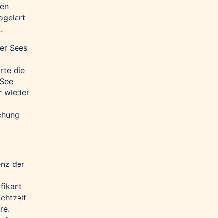
sen
ogelart
.
ler Sees
rte die
 See
r wieder
schung
enz der
fikant
chtzeit
re.