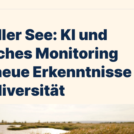
ler See: KI und
ches Monitoring
 neue Erkenntnisse
iversität