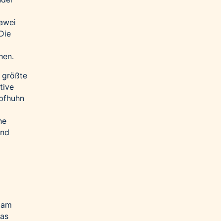
uawei
Die
nen.
e größte
tive
mpfhuhn
ne
und
e am
Das