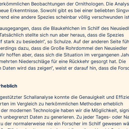
herkömmlichen Beobachtungen der Ornithologen. Die Analy
neue Erkenntnisse. Sowohl gibt es bei einer beliebten Singv
rend eine andere Spezies scheinbar völlig verschwunden ist
 ausgegangen, dass die Blaukehlchen im Schilf des Neusied
atsächlich stellte sich nun aber heraus, dass die Spezies
f stark zu besiedeln“, so Schulze. Auf der anderen Seite füh
llerdings dazu, dass die Große Rohrdommel den Neusiedler
ir hoffen aber, dass sich die Situation im vergangenen Jah
mehrten Niederschläge für eine Rückkehr gesorgt hat. Die
Daten wird das zeigen“, weist er darauf hin, dass die For
rheblich
gestützter Schallanalyse konnte die Genauigkeit und Effizi
arten im Vergleich zu herkömmlichen Methoden erheblich
der modernen Technologie haben wir die Möglichkeit, signi
ch unbegrenzt Daten zu generieren. Zu jeder Tages- oder Na
zu der normalerweise nie ein Forscher im Schilf gewesen wä