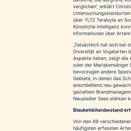
verglichen“, erklärt Chris
Untersuchungsstandorten w
über 11,72 Terabyte an So
Künstliche Intelligenz ko
Informationen über Artenr
„Tatsächlich hat sich bei 
Diversität an Vogelarten 
Aspekte haben, zeigt die
oder der Mariskensänger l
bevorzugen andere Spezie
Gebiete, in denen das Sch
anschließend neu gewachse
gezieltem Brandmanagemen
Neusiedler Sees stärken k
Blaukehlchenbestand erh
Von den 69 verschiedenen V
häufigsten erfassten Arte