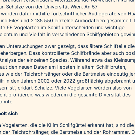
tian Schulze von der Universität Wien. An 57
urden dafür mithilfe fortschrittlicher Audiogeräte von H
und Files und 2.135.550 einzelne Audiodateien gesammelt. 
nnte 69 Vogelarten im Schilf unterscheiden und wichtige
eichtum und Vielfalt in verschiedenen Schilfgebieten gewin
den Untersuchungen zwar gezeigt, dass ältere Schilfteile di
beherbergen. Dass kontrollierte Schilfbrände aber auch posi
 Analyse der einzelnen Spezies. Während etwa das Kleinsu
aut den neuen Daten am liebsten in altem Schilf brüten,
s wie der Teichrohrsänger oder die Bartmeise eindeutig je
ilf in den Jahren 2002 oder 2022 großflächig abgebrannt 
n ist“, erklärt Schulze. Viele Vogelarten würden also von
t profitieren, was wiederum die gesamte Diversität des
önnte.
olt sich
ogelarten, die die KI im Schilfgürtel erkannt hat, sind di
n der Teichrohrsänger, die Bartmeise und der Rohrammer. 