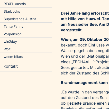
REXEL Austria
Starbucks
Drei Jahre lang erforsch
mit Hilfe von Huawei-Tech
Superbrands Austria
am Neusiedler See. Am D
Tante Fanny
vorgestellt.
Vollpension
Wien, am 09.
Oktober 2
win2day
bekannt, doch Einflüsse 
Wolt
Wasserpegel haben negativ
Wien und der „Nationalpa
woom bikes
eines „TECH4ALL“-Projekts
Kontakt
Sees gestartet. Mit akust
sich der Zustand des Schil
Brandmanagement kann D
„Es wurde in den vergang
auf den Zustand des Schil
ob gezielte Brände einen 
Bereiche, die aufgrund vo