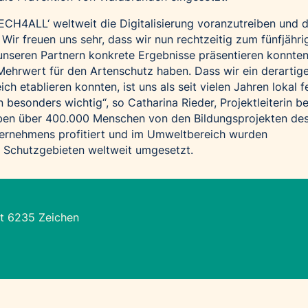
‚TECH4ALL‘ weltweit die Digitalisierung voranzutreiben und 
Wir freuen uns sehr, dass wir nun rechtzeitig zum fünfjähri
nseren Partnern konkrete Ergebnisse präsentieren konnten
Mehrwert für den Artenschutz haben. Dass wir ein derartig
ch etablieren konnten, ist uns als seit vielen Jahren lokal f
besonders wichtig“, so Catharina Rieder, Projektleiterin be
aben über 400.000 Menschen von den Bildungsprojekten de
ernehmens profitiert und im Umweltbereich wurden
3 Schutzgebieten weltweit umgesetzt.
t 6235 Zeichen