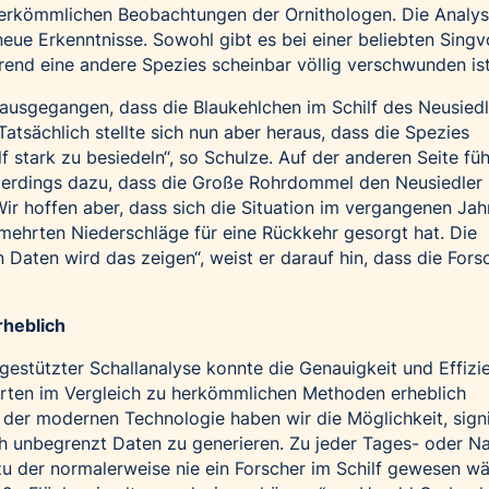
herkömmlichen Beobachtungen der Ornithologen. Die Analy
neue Erkenntnisse. Sowohl gibt es bei einer beliebten Singv
rend eine andere Spezies scheinbar völlig verschwunden ist
 ausgegangen, dass die Blaukehlchen im Schilf des Neusied
atsächlich stellte sich nun aber heraus, dass die Spezies
f stark zu besiedeln“, so Schulze. Auf der anderen Seite füh
llerdings dazu, dass die Große Rohrdommel den Neusiedler
ir hoffen aber, dass sich die Situation im vergangenen Jah
mehrten Niederschläge für eine Rückkehr gesorgt hat. Die
Daten wird das zeigen“, weist er darauf hin, dass die For
rheblich
gestützter Schallanalyse konnte die Genauigkeit und Effizi
arten im Vergleich zu herkömmlichen Methoden erheblich
der modernen Technologie haben wir die Möglichkeit, signi
ch unbegrenzt Daten zu generieren. Zu jeder Tages- oder Na
zu der normalerweise nie ein Forscher im Schilf gewesen wä