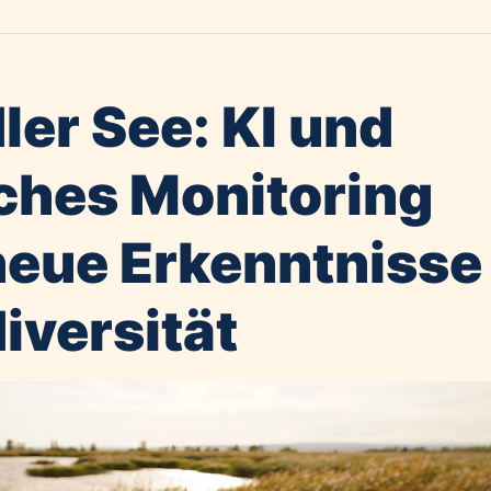
ler See: KI und
ches Monitoring
 neue Erkenntnisse
iversität