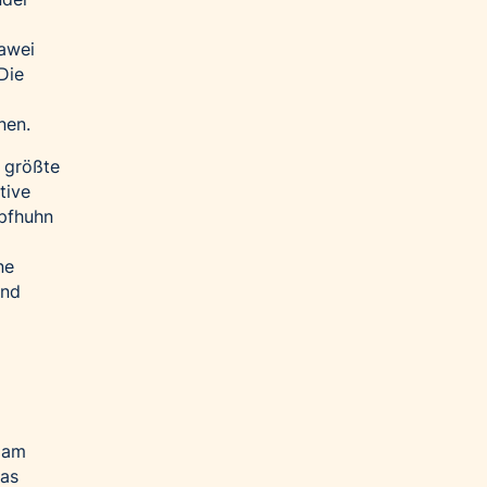
uawei
Die
nen.
e größte
tive
mpfhuhn
ne
und
e am
Das