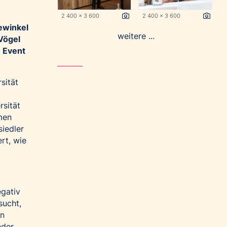
2 400 x 3 600
2 400 x 3 600
ewinkel
weitere ...
 Vögel
n Event
sität
rsität
men
siedler
rt, wie
egativ
sucht,
en
nder