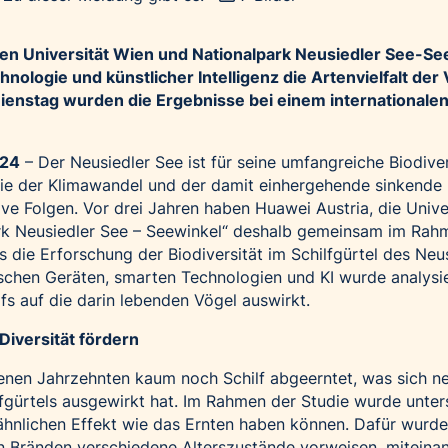
ten Universität Wien und Nationalpark Neusiedler See-Se
nologie und künstlicher Intelligenz die Artenvielfalt der
ienstag wurden die Ergebnisse bei einem internationale
024
– Der Neusiedler See ist für seine umfangreiche Biodiver
wie der Klimawandel und der damit einhergehende sinkende
e Folgen. Vor drei Jahren haben Huawei Austria, die Unive
rk Neusiedler See – Seewinkel“ deshalb gemeinsam im Rah
 die Erforschung der Biodiversität im Schilfgürtel des Neu
ischen Geräten, smarten Technologien und KI wurde analysie
fs auf die darin lebenden Vögel auswirkt.
iversität fördern
enen Jahrzehnten kaum noch Schilf abgeerntet, was sich n
fgürtels ausgewirkt hat. Im Rahmen der Studie wurde unter
ähnlichen Effekt wie das Ernten haben können. Dafür wurd
n Bränden verschiedene Alterszustände vorweisen, miteina