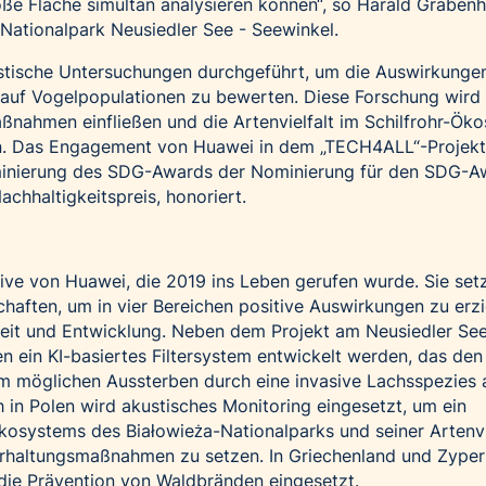
e Fläche simultan analysieren können“, so Harald Grabenh
Nationalpark Neusiedler See - Seewinkel.
tische Untersuchungen durchgeführt, um die Auswirkunge
uf Vogelpopulationen zu bewerten. Diese Forschung wird 
ßnahmen einfließen und die Artenvielfalt im Schilfrohr-Ök
rn. Das Engagement von Huawei in dem „TECH4ALL“-Projek
minierung des
SDG-Awards
der Nominierung für den SDG-A
chhaltigkeitspreis, honoriert.
tive von Huawei, die 2019 ins Leben gerufen wurde. Sie setz
haften, um in vier Bereichen positive Auswirkungen zu erzi
eit und Entwicklung. Neben dem Projekt am Neusiedler Se
n ein KI-basiertes Filtersystem entwickelt werden, das den
em möglichen Aussterben durch eine invasive Lachsspezies
h in Polen wird akustisches Monitoring eingesetzt, um ein
osystems des Białowieża-Nationalparks und seiner Artenvi
 Erhaltungsmaßnahmen zu setzen. In Griechenland und Zyper
die Prävention von Waldbränden eingesetzt.