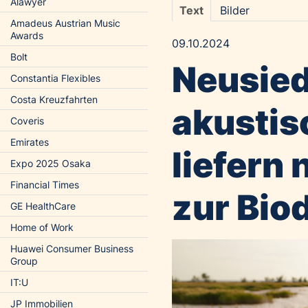
Alawyer
Text
Bilder
Amadeus Austrian Music
Awards
09.10.2024
Bolt
Neusied
Constantia Flexibles
Costa Kreuzfahrten
akustis
Coveris
Emirates
liefern
Expo 2025 Osaka
Financial Times
zur Biod
GE HealthCare
Home of Work
Huawei Consumer Business
Group
IT:U
JP Immobilien