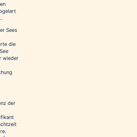
sen
ogelart
.
ler Sees
rte die
 See
r wieder
schung
enz der
fikant
chtzeit
re.