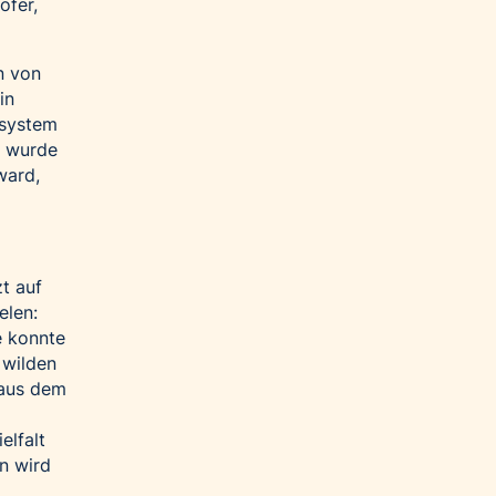
ofer,
n von
in
osystem
t wurde
ward,
t auf
elen:
e konnte
 wilden
 aus dem
elfalt
n wird