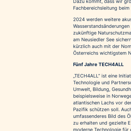
Dazu kommt, dass wir groß
Fachbereichsleitung beim 
2024 werden weitere akus
Wasserstandsänderungen a
zukünftige Naturschutzma
am Neusiedler See siche
kürzlich auch mit der No
Österreichs wichtigstem Na
Fünf Jahre TECH4ALL
„TECH4ALL“ ist eine Initia
Technologie und Partnersc
Umwelt, Bildung, Gesundh
beispielsweise in Norwege
atlantischen Lachs vor d
Pazifik schützen soll. Auc
umfassenderes Bild des Ök
zu erhalten und gezielte
moderne Technologie für 