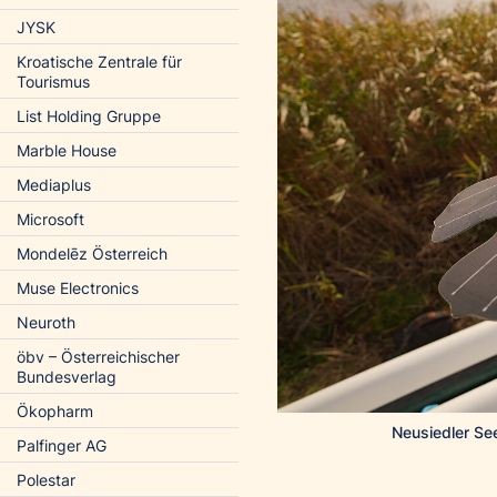
JYSK
Kroatische Zentrale für
Tourismus
List Holding Gruppe
Marble House
Mediaplus
Microsoft
Mondelēz Österreich
Muse Electronics
Neuroth
öbv – Österreichischer
Bundesverlag
Ökopharm
Neusiedler See
Palfinger AG
Polestar