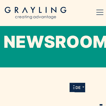
NEWSROO
Willkommen in unserem Online-Presse-
Center für Medien und Journalist*innen mit
allen Meldungen und Downloads unserer
DE
Kunden.