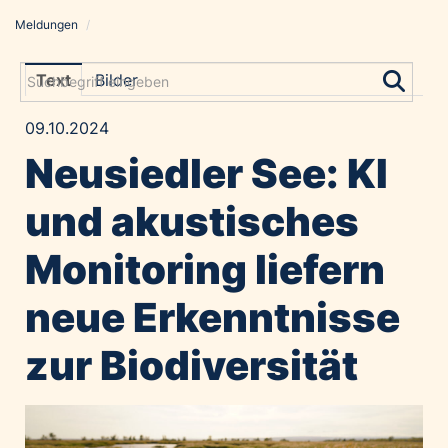
Meldungen
/
Meldungen
Grayling Agentur
Text
Bilder
ADVANTAGE AUSTRIA
09.10.2024
Alawyer
Neusiedler See: KI
Amadeus Austrian Music Awards
Bolt
und akustisches
Constantia Flexibles
Monitoring liefern
Costa Kreuzfahrten
Coveris
neue Erkenntnisse
Emirates
zur Biodiversität
Expo 2025 Osaka
Financial Times
GE HealthCare