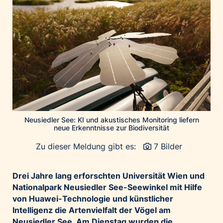
Home of Work
Huawei Consumer Business Group
IT:U
JP Immobilien
JYSK
Kroatische Zentrale für Tourismus
List Holding Gruppe
Marble House
Neusiedler See: KI und akustisches Monitoring liefern
Mediaplus
neue Erkenntnisse zur Biodiversität
Microsoft
Zu dieser Meldung gibt es:
7 Bilder
Mondelēz Österreich
Muse Electronics
Drei Jahre lang erforschten Universität Wien und
Nationalpark Neusiedler See-Seewinkel mit Hilfe
Neuroth
von Huawei-Technologie und künstlicher
öbv – Österreichischer Bundesverlag
Intelligenz die Artenvielfalt der Vögel am
Ökopharm
Neusiedler See. Am Dienstag wurden die