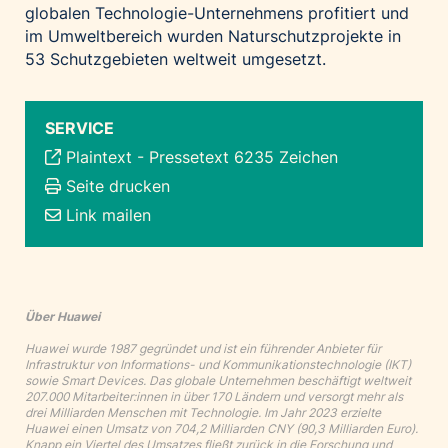
globalen Technologie-Unternehmens profitiert und
im Umweltbereich wurden Naturschutzprojekte in
53 Schutzgebieten weltweit umgesetzt.
SERVICE
Plaintext
-
Pressetext 6235 Zeichen
Seite drucken
Link mailen
Über Huawei
Huawei wurde 1987 gegründet und ist ein führender Anbieter für
Infrastruktur von Informations- und Kommunikationstechnologie (IKT)
sowie Smart Devices. Das globale Unternehmen beschäftigt weltweit
207.000 Mitarbeiter:innen in über 170 Ländern und versorgt mehr als
drei Milliarden Menschen mit Technologie. Im Jahr 2023 erzielte
Huawei einen Umsatz von 704,2 Milliarden CNY (90,3 Milliarden Euro).
Knapp ein Viertel des Umsatzes fließt zurück in die Forschung und