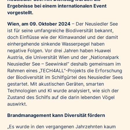
Ergebnisse bei einem internationalen Event
Palfinger AG
vorgestellt.
Polestar
Wien, am 09.
Oktober 2024
– Der Neusiedler See
REXEL Austria
ist für seine umfangreiche Biodiversität bekannt,
Starbucks
doch Einflüsse wie der Klimawandel und der damit
Superbrands Austria
einhergehende sinkende Wasserpegel haben
negative Folgen. Vor drei Jahren haben Huawei
Tante Fanny
Austria, die Universität Wien und der „Nationalpark
Vollpension
Neusiedler See – Seewinkel“ deshalb gemeinsam im
win2day
Rahmen eines „TECH4ALL“-Projekts die Erforschung
der Biodiversität im Schilfgürtel des Neusiedler Sees
Wolt
gestartet. Mit akustischen Geräten, smarten
woom bikes
Technologien und KI wurde analysiert, wie sich der
Zustand des Schilfs auf die darin lebenden Vögel
Kontakt
auswirkt.
Brandmanagement kann Diversität fördern
„Es wurde in den vergangenen Jahrzehnten kaum