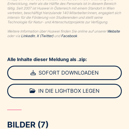
Entwicklung, mehr als die Hälfte des Personals ist in diesem Bereich
tätig. Seit 2007 ist Huawei in Österreich mit einem Standort in Wien
vertreten, beschäftigt hierzulande 140 Mitarbeiter:innen, engagiert sich
intensiv für die Förderung von Studierenden und stellt seine
Technologie für Natur- und Artenschutzprojekte zur Verfügung.
Weitere Information über Huawei finden Sie online auf unserer
Website
oder via
LinkedIn
,
X (Twitter)
und
Facebook
.
Alle Inhalte dieser Meldung als .zip:
SOFORT DOWNLOADEN
IN DIE LIGHTBOX LEGEN
BILDER (7)