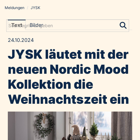
Meldungen
/
JYSK
Meldungen
Grayling Agentur
Text
Bilder
ADVANTAGE AUSTRIA
24.10.2024
Alawyer
JYSK läutet mit der
Amadeus Austrian Music Awards
Bolt
neuen Nordic Mood
Constantia Flexibles
Kollektion die
Costa Kreuzfahrten
Coveris
Weihnachtszeit ein
Emirates
Expo 2025 Osaka
Financial Times
GE HealthCare