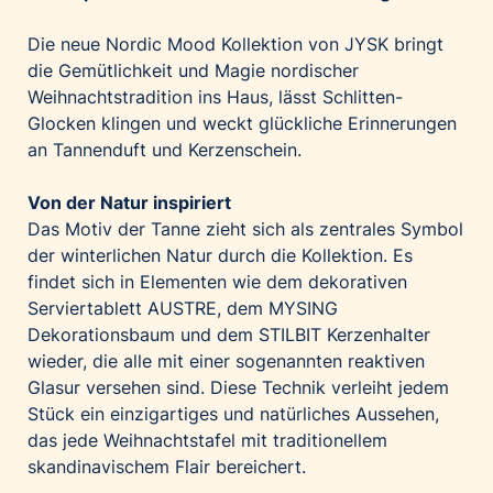
Palfinger AG
Die neue Nordic Mood Kollektion von JYSK bringt
Polestar
die Gemütlichkeit und Magie nordischer
REXEL Austria
Weihnachtstradition ins Haus, lässt Schlitten-
Glocken klingen und weckt glückliche Erinnerungen
Starbucks
an Tannenduft und Kerzenschein.
Superbrands Austria
Tante Fanny
Von der Natur inspiriert
Vollpension
Das Motiv der Tanne zieht sich als zentrales Symbol
der winterlichen Natur durch die Kollektion. Es
win2day
findet sich in Elementen wie dem dekorativen
Wolt
Serviertablett
AUSTRE
, dem
MYSING
woom bikes
Dekorationsbaum und dem
STILBIT
Kerzenhalter
wieder, die alle mit einer sogenannten reaktiven
Kontakt
Glasur versehen sind. Diese Technik verleiht jedem
Stück ein einzigartiges und natürliches Aussehen,
das jede Weihnachtstafel mit traditionellem
skandinavischem Flair bereichert.