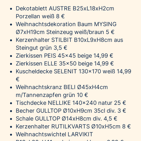
Dekotablett AUSTRE B25xL18xH2cm
Porzellan weiß 8 €
Weihnachtsdekoration Baum MYSING
Ø7xH19cm Steinzeug weiß/braun 5 €
Kerzenhalter STILBIT B10xL9xH8cm aus
Steingut grün 3,5 €
Zierkissen PEIS 45x45 beige 14,99 €
Zierkissen ELLE 35x50 beige 14,99 €
Kuscheldecke SELENIT 130x170 weiß 14,99
€
Weihnachtskranz BELI Ø45xH4cm
m/Tannenzapfen grün 10 €
Tischdecke NELLIKE 140x240 natur 25 €
Becher GULLTOP Ø10xH9cm 35cl div. 3 €
Schale GULLTOP Ø14xH8cm div. 4,5 €
Kerzenhalter RUTILKVARTS Ø10xH5cm 8 €
Weihnachtswichtel LARVIKIT