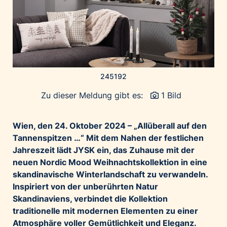
Home of Work
Huawei Consumer Business Group
IT:U
JP Immobilien
JYSK
245192
Kroatische Zentrale für Tourismus
Zu dieser Meldung gibt es:
1 Bild
List Holding Gruppe
Marble House
Wien, den 24. Oktober 2024 – „Allüberall auf den
Mediaplus
Tannenspitzen …“ Mit dem Nahen der festlichen
Microsoft
Jahreszeit lädt JYSK ein, das Zuhause mit der
Mondelēz Österreich
neuen Nordic Mood Weihnachtskollektion in eine
skandinavische Winterlandschaft zu verwandeln.
Muse Electronics
Inspiriert von der unberührten Natur
Neuroth
Skandinaviens, verbindet die Kollektion
öbv – Österreichischer Bundesverlag
traditionelle mit modernen Elementen zu einer
Ökopharm
Atmosphäre voller Gemütlichkeit und Eleganz.