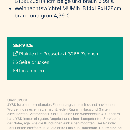
B13xL20xH41cm beige und braun 6,99 €
Weihnachtswichtel MUMIN B14xL9xH28cm
braun und grün 4,99 €
SERVICE
Plaintext
-
Pressetext 3265 Zeichen
Seite drucken
Link mailen
Über JYSK:
JYSK ist ein internationales Einrichtungshaus mit skandinavischen
Wurzeln, das es einfach macht, jeden Raum in Haus und Garten
einzurichten. Mit mehr als 3.600 Filialen und Webshops in 49 Ländern
hat JYSK immer ein gutes Angebot und einen kompetenten Service in
der Nähe, egal wie die Kund:innen einkaufen möchten. Der Gründer
Lars Larsen eröffnete 1979 die erste Filiale in Dänemark. Heute sind bei