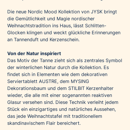
Palfinger AG
Die neue Nordic Mood Kollektion von JYSK bringt
Polestar
die Gemütlichkeit und Magie nordischer
REXEL Austria
Weihnachtstradition ins Haus, lässt Schlitten-
Glocken klingen und weckt glückliche Erinnerungen
Starbucks
an Tannenduft und Kerzenschein.
Superbrands Austria
Tante Fanny
Von der Natur inspiriert
Vollpension
Das Motiv der Tanne zieht sich als zentrales Symbol
der winterlichen Natur durch die Kollektion. Es
win2day
findet sich in Elementen wie dem dekorativen
Wolt
Serviertablett
AUSTRE
, dem
MYSING
woom bikes
Dekorationsbaum und dem
STILBIT
Kerzenhalter
wieder, die alle mit einer sogenannten reaktiven
Kontakt
Glasur versehen sind. Diese Technik verleiht jedem
Stück ein einzigartiges und natürliches Aussehen,
das jede Weihnachtstafel mit traditionellem
skandinavischem Flair bereichert.