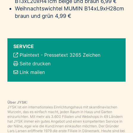
B13xL20xH41cm beige und braun 6,99 €
Weihnachtswichtel MUMIN B14xL9xH28cm
braun und grün 4,99 €
SERVICE
Plaintext
-
Pressetext 3265 Zeichen
Seite drucken
Link mailen
Über JYSK:
JYSK ist ein internationales Einrichtungshaus mit skandinavischen
Wurzeln, das es einfach macht, jeden Raum in Haus und Garten
einzurichten. Mit mehr als 3.600 Filialen und Webshops in 49 Ländern
hat JYSK immer ein gutes Angebot und einen kompetenten Service in
der Nähe, egal wie die Kund:innen einkaufen möchten. Der Gründer
Lars Larsen eröffnete 1979 die erste Filiale in Dänemark. Heute sind bei