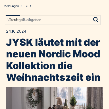
Meldungen
/
JYSK
Meldungen
Grayling Agentur
Text
Bilder
ADVANTAGE AUSTRIA
24.10.2024
Alawyer
JYSK läutet mit der
Amadeus Austrian Music Awards
Bolt
neuen Nordic Mood
Constantia Flexibles
Kollektion die
Costa Kreuzfahrten
Coveris
Weihnachtszeit ein
Emirates
Expo 2025 Osaka
Financial Times
GE HealthCare