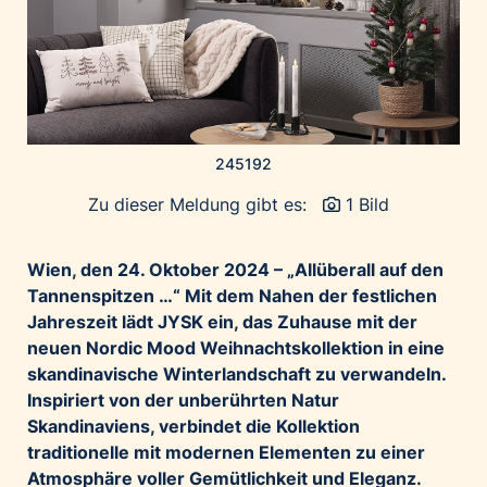
Home of Work
Huawei Consumer Business Group
IT:U
JP Immobilien
JYSK
245192
Kroatische Zentrale für Tourismus
Zu dieser Meldung gibt es:
1 Bild
List Holding Gruppe
Marble House
Wien, den 24. Oktober 2024 – „Allüberall auf den
Mediaplus
Tannenspitzen …“ Mit dem Nahen der festlichen
Microsoft
Jahreszeit lädt JYSK ein, das Zuhause mit der
Mondelēz Österreich
neuen Nordic Mood Weihnachtskollektion in eine
skandinavische Winterlandschaft zu verwandeln.
Muse Electronics
Inspiriert von der unberührten Natur
Neuroth
Skandinaviens, verbindet die Kollektion
öbv – Österreichischer Bundesverlag
traditionelle mit modernen Elementen zu einer
Ökopharm
Atmosphäre voller Gemütlichkeit und Eleganz.