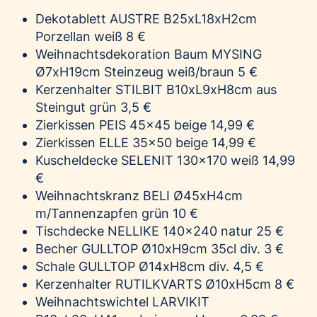
Dekotablett AUSTRE B25xL18xH2cm
Porzellan weiß 8 €
Weihnachtsdekoration Baum MYSING
Ø7xH19cm Steinzeug weiß/braun 5 €
Kerzenhalter STILBIT B10xL9xH8cm aus
Steingut grün 3,5 €
Zierkissen PEIS 45x45 beige 14,99 €
Zierkissen ELLE 35x50 beige 14,99 €
Kuscheldecke SELENIT 130x170 weiß 14,99
€
Weihnachtskranz BELI Ø45xH4cm
m/Tannenzapfen grün 10 €
Tischdecke NELLIKE 140x240 natur 25 €
Becher GULLTOP Ø10xH9cm 35cl div. 3 €
Schale GULLTOP Ø14xH8cm div. 4,5 €
Kerzenhalter RUTILKVARTS Ø10xH5cm 8 €
Weihnachtswichtel LARVIKIT