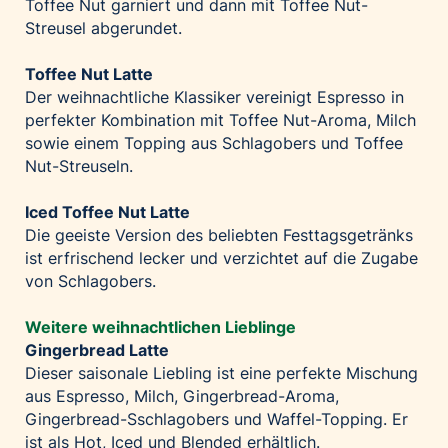
Toffee Nut garniert und dann mit Toffee Nut-
Palfinger AG
Streusel abgerundet.
Polestar
Toffee Nut Latte
REXEL Austria
Der weihnachtliche Klassiker vereinigt Espresso in
Starbucks
perfekter Kombination mit Toffee Nut-Aroma, Milch
sowie einem Topping aus Schlagobers und Toffee
Superbrands Austria
Nut-Streuseln.
Tante Fanny
Vollpension
Iced Toffee Nut Latte
Die geeiste Version des beliebten Festtagsgetränks
win2day
ist erfrischend lecker und verzichtet auf die Zugabe
Wolt
von Schlagobers.
woom bikes
Weitere weihnachtlichen Lieblinge
Kontakt
Gingerbread Latte
Dieser saisonale Liebling ist eine perfekte Mischung
aus Espresso, Milch, Gingerbread-Aroma,
Gingerbread-Sschlagobers und Waffel-Topping. Er
ist als Hot, Iced und Blended erhältlich.