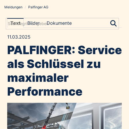
Meldungen
/
Palfinger AG
Meldungen
Grayling Agentur
Text
Bilder
Dokumente
ADVANTAGE AUSTRIA
11.03.2025
Alawyer
PALFINGER: Service
Amadeus Austrian Music Awards
Bolt
als Schlüssel zu
Constantia Flexibles
maximaler
Costa Kreuzfahrten
Coveris
Performance
Emirates
Expo 2025 Osaka
Financial Times
GE HealthCare