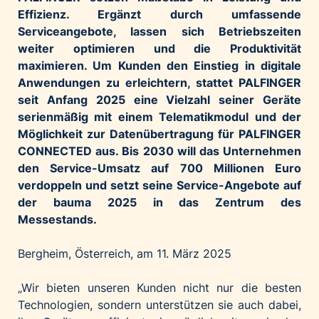
Effizienz. Ergänzt durch umfassende
Palfinger AG
Serviceangebote, lassen sich Betriebszeiten
Polestar
weiter optimieren und die Produktivität
REXEL Austria
maximieren. Um Kunden den Einstieg in digitale
Starbucks
Anwendungen zu erleichtern, stattet PALFINGER
seit Anfang 2025 eine Vielzahl seiner Geräte
Superbrands Austria
serienmäßig mit einem Telematikmodul und der
Tante Fanny
Möglichkeit zur Datenübertragung für PALFINGER
Vollpension
CONNECTED aus. Bis 2030 will das Unternehmen
den Service-Umsatz auf 700 Millionen Euro
win2day
verdoppeln und setzt seine Service-Angebote auf
Wolt
der bauma 2025 in das Zentrum des
woom bikes
Messestands.
Kontakt
Bergheim, Österreich, am 11. März 2025
„Wir bieten unseren Kunden nicht nur die besten
Technologien, sondern unterstützen sie auch dabei,