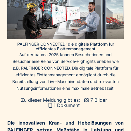
Home of Work
Huawei Consumer Business Group
IT:U
JP Immobilien
JYSK
PALFINGER CONNECTED: die digitale Plattform für
Kroatische Zentrale für Tourismus
effizientes Flottenmanagement
Auf der bauma 2025 können Besucherinnen und
List Holding Gruppe
Besucher eine Reihe von Service-Highlights erleben wie
Marble House
z.B. PALFINGER CONNECTED. Die digitale Plattform für
Mediaplus
effizientes Flottenmanagement ermöglicht durch die
Bereitstellung von Live-Maschinendaten und relevanten
Microsoft
Nutzungsinformationen eine maximale Betriebszeit.
Mondelēz Österreich
Zu dieser Meldung gibt es:
7 Bilder
Muse Electronics
1 Dokument
Neuroth
öbv – Österreichischer Bundesverlag
Die innovativen Kran- und Hebelösungen von
Ökopharm
PALFINGER setzen Maßstäbe in Leistung und