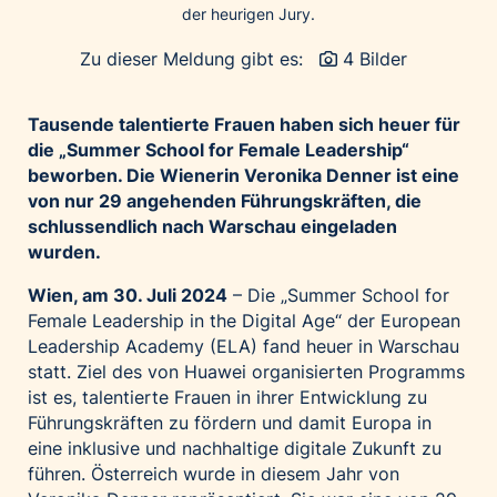
der heurigen Jury.
Palfinger AG
Polestar
Zu dieser Meldung gibt es:
4 Bilder
REXEL Austria
Tausende talentierte Frauen haben sich heuer für
Starbucks
die „Summer School for Female Leadership“
Superbrands Austria
beworben. Die Wienerin Veronika Denner ist eine
Tante Fanny
von nur 29 angehenden Führungskräften, die
schlussendlich nach Warschau eingeladen
Vollpension
wurden.
win2day
Wien, am 30. Juli 2024
– Die „Summer School for
Wolt
Female Leadership in the Digital Age“ der European
woom bikes
Leadership Academy (ELA) fand heuer in Warschau
statt. Ziel des von Huawei organisierten Programms
Kontakt
ist es, talentierte Frauen in ihrer Entwicklung zu
Führungskräften zu fördern und damit Europa in
eine inklusive und nachhaltige digitale Zukunft zu
führen. Österreich wurde in diesem Jahr von