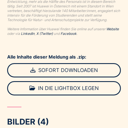
Entwicklung, mehr als die Hälfte des Personals ist in diesem Bereich
tätig. Seit 2007 ist Huawei in Österreich mit einem Standort in Wien
vertreten, beschäftigt hierzulande 140 Mitarbeiter:innen, engagiert sich
intensiv für die Förderung von Studierenden und stellt seine
Technologie für Natur- und Artenschutzprojekte zur Verfügung.
Weitere Information über Huawei finden Sie online auf unserer
Website
oder via
LinkedIn
,
X (Twitter)
und
Facebook
.
Alle Inhalte dieser Meldung als .zip:
SOFORT DOWNLOADEN
IN DIE LIGHTBOX LEGEN
BILDER (4)