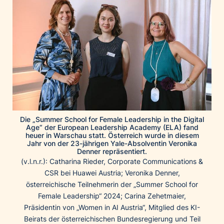
Home of Work
Huawei Consumer Business Group
IT:U
JP Immobilien
JYSK
Kroatische Zentrale für Tourismus
List Holding Gruppe
Marble House
Die „Summer School for Female Leadership in the Digital
Mediaplus
Age“ der European Leadership Academy (ELA) fand
heuer in Warschau statt. Österreich wurde in diesem
Microsoft
Jahr von der 23-jährigen Yale-Absolventin Veronika
Denner repräsentiert.
Mondelēz Österreich
(v.l.n.r.): Catharina Rieder, Corporate Communications &
Muse Electronics
CSR bei Huawei Austria; Veronika Denner,
österreichische Teilnehmerin der „Summer School for
Neuroth
Female Leadership“ 2024; Carina Zehetmaier,
öbv – Österreichischer Bundesverlag
Präsidentin von „Women in AI Austria“, Mitglied des KI-
Ökopharm
Beirats der österreichischen Bundesregierung und Teil