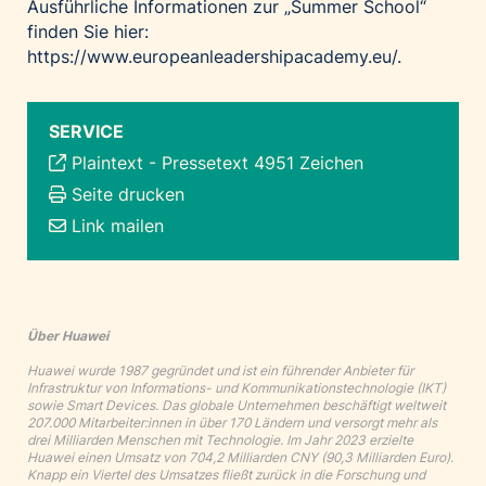
Ausführliche Informationen zur „Summer School“
finden Sie hier:
https://www.europeanleadershipacademy.eu/
.
SERVICE
Plaintext
-
Pressetext 4951 Zeichen
Seite drucken
Link mailen
Über Huawei
Huawei wurde 1987 gegründet und ist ein führender Anbieter für
Infrastruktur von Informations- und Kommunikationstechnologie (IKT)
sowie Smart Devices. Das globale Unternehmen beschäftigt weltweit
207.000 Mitarbeiter:innen in über 170 Ländern und versorgt mehr als
drei Milliarden Menschen mit Technologie. Im Jahr 2023 erzielte
Huawei einen Umsatz von 704,2 Milliarden CNY (90,3 Milliarden Euro).
Knapp ein Viertel des Umsatzes fließt zurück in die Forschung und