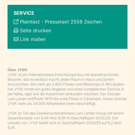
SERVICE
Plaintext
-
Pressetext 2559 Zeichen
Seite drucken
Link mailen
Über JYSK:
JYSK ist ein internationales Einrichtungshaus mit skandinavischen
Wurzeln, das es einfach macht, jeden Raum in Haus und Garten
einzurichten. Mit mehr als 3.600 Filialen und Webshops in 49 Ländern
hat JYSK immer ein gutes Angebot und einen kompetenten Service in
der Nähe, egal wie die Kund:innen einkaufen möchten. Der Gründer
Lars Larsen eröffnete 1979 die erste Filiale in Dänemark. Heute sind bei
JYSK mehr als 34.000 Mitarbeiter:innen beschäftigt.
JYSK ist Teil des Familienunternehmens Lars Larsen Group mit einem
Gesamtumsatz von 6,44 Mrd. EUR im Geschäftsjahr 2023/24. Der
Umsatz von JYSK belief sich im Geschäftsjahr 2024/25 auf 6,2 Mrd.
EUR.