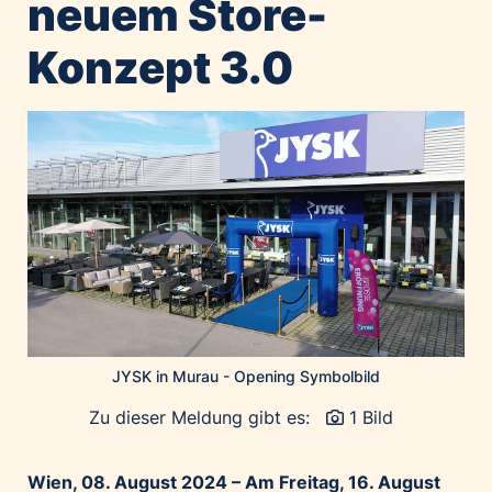
neuem Store-
Home of Work
Huawei Consumer Business Group
Konzept 3.0
IT:U
JP Immobilien
JYSK
Kroatische Zentrale für Tourismus
List Holding Gruppe
Marble House
Mediaplus
Microsoft
Mondelēz Österreich
JYSK in Murau - Opening Symbolbild
Muse Electronics
Neuroth
Zu dieser Meldung gibt es:
1 Bild
öbv – Österreichischer Bundesverlag
Ökopharm
Wien, 08. August 2024 – Am Freitag, 16. August