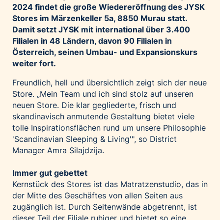
2024 findet die große Wiedereröffnung des JYSK
Palfinger AG
Stores im Märzenkeller 5a, 8850 Murau statt.
Polestar
Damit setzt JYSK mit international über 3.400
REXEL Austria
Filialen in 48 Ländern, davon 90 Filialen in
Österreich, seinen Umbau- und Expansionskurs
Starbucks
weiter fort.
Superbrands Austria
Freundlich, hell und übersichtlich zeigt sich der neue
Tante Fanny
Store. „Mein Team und ich sind stolz auf unseren
Vollpension
neuen Store. Die klar gegliederte, frisch und
skandinavisch anmutende Gestaltung bietet viele
win2day
tolle Inspirationsflächen rund um unsere Philosophie
Wolt
'Scandinavian Sleeping & Living'", so District
woom bikes
Manager Amra Silajdzija.
Kontakt
Immer gut gebettet
Kernstück des Stores ist das Matratzenstudio, das in
der Mitte des Geschäftes von allen Seiten aus
zugänglich ist. Durch Seitenwände abgetrennt, ist
dieser Teil der Filiale ruhiger und bietet so eine