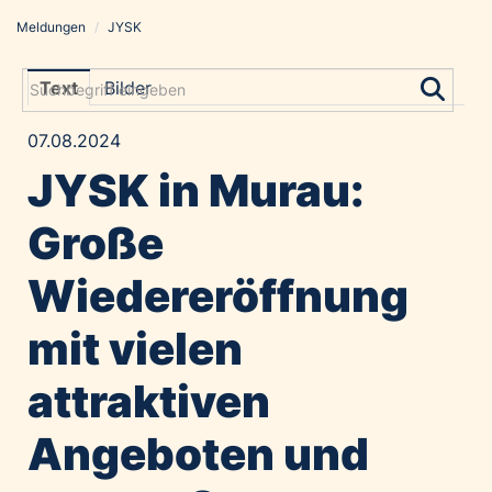
Meldungen
/
JYSK
Meldungen
Grayling Agentur
Text
Bilder
ADVANTAGE AUSTRIA
07.08.2024
Alawyer
JYSK in Murau:
Amadeus Austrian Music Awards
Bolt
Große
Constantia Flexibles
Wiedereröffnung
Costa Kreuzfahrten
Coveris
mit vielen
Emirates
attraktiven
Expo 2025 Osaka
Financial Times
Angeboten und
GE HealthCare