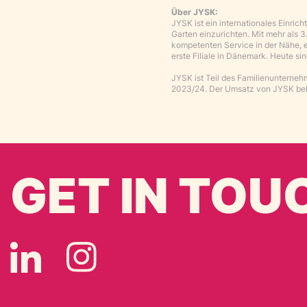
Über JYSK:
JYSK ist ein internationales Einri
Garten einzurichten. Mit mehr als 
kompetenten Service in der Nähe, e
erste Filiale in Dänemark. Heute si
JYSK ist Teil des Familienunterne
2023/24. Der Umsatz von JYSK beli
GET IN TOU