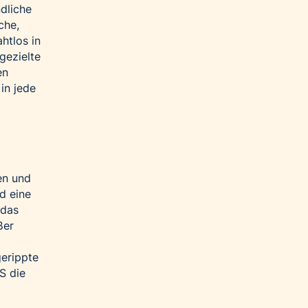
dliche
che,
htlos in
gezielte
en
in jede
fen und
d eine
 das
ßer
gerippte
S die