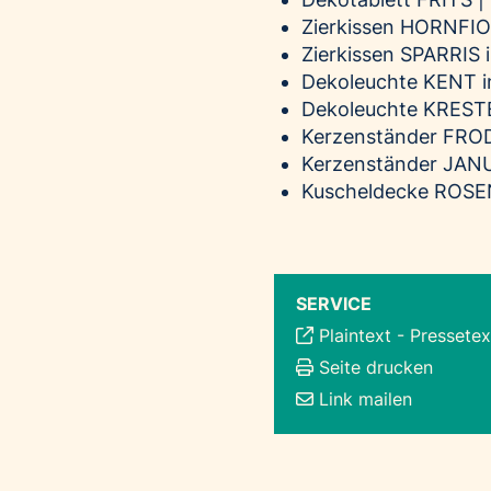
Zierkissen HORNFIOL
Zierkissen SPARRIS i
Dekoleuchte KENT i
Dekoleuchte KRESTE
Kerzenständer FROD
Kerzenständer JANU
Kuscheldecke ROSEN
SERVICE
Plaintext
-
Pressetex
Seite drucken
Link mailen