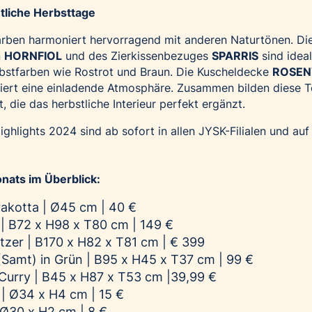
tliche Herbsttage
Farben harmoniert hervorragend mit anderen Naturtönen. Di
n
HORNFIOL
und des Zierkissenbezuges
SPARRIS
sind idea
rbstfarben wie Rostrot und Braun. Die Kuscheldecke
ROSEN
iert eine einladende Atmosphäre. Zusammen bilden diese Te
 die das herbstliche Interieur perfekt ergänzt.
ghlights 2024 sind ab sofort in allen JYSK-Filialen und au
nats im Überblick:
akotta | Ø45 cm | 40 €
 B72 x H98 x T80 cm | 149 €
tzer | B170 x H82 x T81 cm | € 399
amt) in Grün | B95 x H45 x T37 cm | 99 €
Curry | B45 x H87 x T53 cm |39,99 €
| Ø34 x H4 cm | 15 €
 Ø30 x H2 cm | 8 €