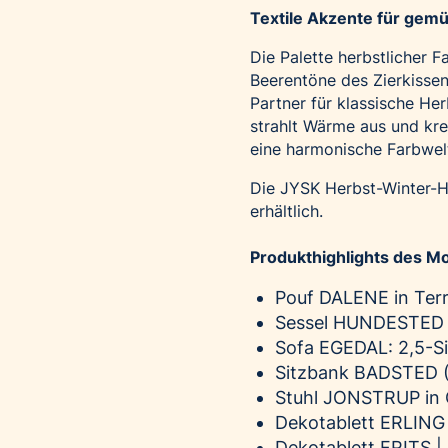
Textile Akzente für gemü
Die Palette herbstlicher 
Beerentöne des Zierkisse
Partner für klassische He
strahlt Wärme aus und kre
eine harmonische Farbwelt,
Die JYSK Herbst-Winter-Hi
erhältlich.
Produkthighlights des Mo
Pouf DALENE in Terr
Sessel HUNDESTED |
Sofa EGEDAL: 2,5-Si
Sitzbank BADSTED (S
Stuhl JONSTRUP in 
Dekotablett ERLING 
Dekotablett FRITS |