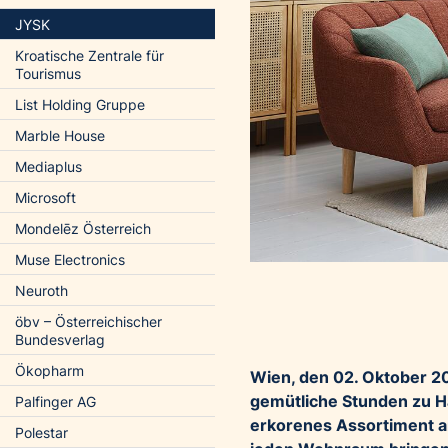
JYSK
Kroatische Zentrale für
Tourismus
List Holding Gruppe
Marble House
Mediaplus
Microsoft
Mondelēz Österreich
Muse Electronics
Neuroth
öbv – Österreichischer
Bundesverlag
Ökopharm
Wien, den 02. Oktober 20
gemütliche Stunden zu H
Palfinger AG
erkorenes Assortiment an
Polestar