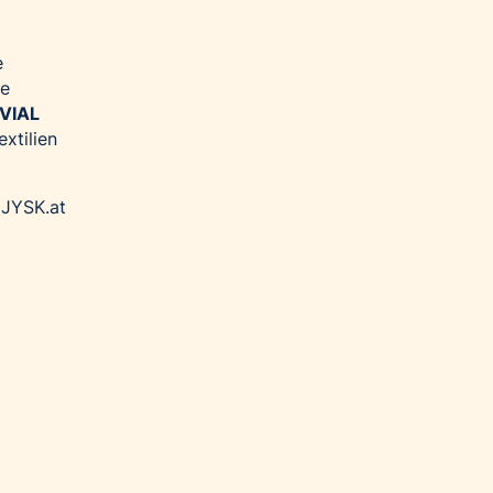
e
le
VIAL
xtilien
f
JYSK.at