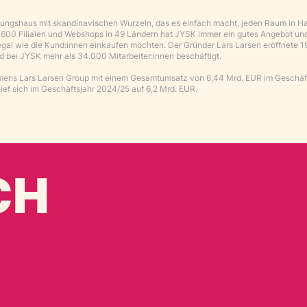
chtungshaus mit skandinavischen Wurzeln, das es einfach macht, jeden Raum in H
3.600 Filialen und Webshops in 49 Ländern hat JYSK immer ein gutes Angebot un
gal wie die Kund:innen einkaufen möchten. Der Gründer Lars Larsen eröffnete 1
nd bei JYSK mehr als 34.000 Mitarbeiter:innen beschäftigt.
hmens Lars Larsen Group mit einem Gesamtumsatz von 6,44 Mrd. EUR im Geschäf
ef sich im Geschäftsjahr 2024/25 auf 6,2 Mrd. EUR.
CH