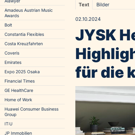
Alawyer
Text
Bilder
Amadeus Austrian Music
Awards
02.10.2024
Bolt
JYSK H
Constantia Flexibles
Costa Kreuzfahrten
Highlig
Coveris
Emirates
für die 
Expo 2025 Osaka
Financial Times
GE HealthCare
Home of Work
Huawei Consumer Business
Group
IT:U
JP Immobilien