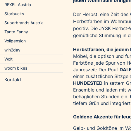
jeden Wohnraum bringen
REXEL Austria
Starbucks
Der Herbst, eine Zeit des
Herbstfarben im Wohnraum
Superbrands Austria
positiv. Die JYSK Herbst-
Tante Fanny
gemütliche Stimmung in de
Vollpension
Herbstfarben, die jede
win2day
Möbel, die optisch und fu
Wolt
Farbtöne jede Spur von He
woom bikes
Jahreszeit: Der Pouf
DAL
einer zusätzlichen Sitzge
Kontakt
HUNDESTED
in sattem G
Ensemble und laden mit w
behaglichen Stunden ein. 
tiefem Grün und integrier
Goldene Akzente für le
Gelb- und Goldtöne im Wo