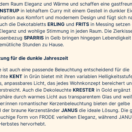
jedem Raum Eleganz und Wärme und schaffen eine gastfreun
NSTRUP
in lebhaftem Curry mit einem Gestell in dunkler Ei
bination aus Komfort und modernem Design und fügt sich na
uch die Dekotabletts
ERLING
und
FRITS
in Messing setzen 
Eleganz und wohlige Stimmung in jeden Raum. Die Zierkiss
issenbezug
SPARRIS
in Gelb bringen hingegen Lebendigkeit 
gemütliche Stunden zu Hause.
ng für die dunkle Jahreszeit
 ist auch eine passende Beleuchtung entscheidend für die
chte
KENT
in Grün bietet mit ihren variablen Helligkeitsstu
s, anpassbares Licht, das jedes Wohnkonzept bereichert un
rstreicht. Auch die Dekoleuchte
KRESTER
in Gold ergänzt
häre durch warmes Licht aus transparentem Glas und wei
ber:innen romantischer Kerzenbeleuchtung bieten der gelbe
 der braune Kerzenständer
JANUS
die ideale Lösung. Die 
auchige Form von FRODE verleihen Eleganz, während JANU
Herbstes hervorhebt.