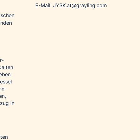
E-Mail: JYSK.at@grayling.com
ischen
inden
r-
kalten
neben
essel
hn-
en,
zug in
hten