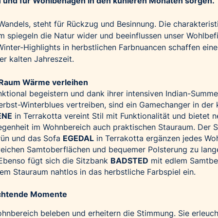
 und für Wohlbehagen in den kühleren Monaten sorgen.
 Wandels, steht für Rückzug und Besinnung. Die charakterist
 spiegeln die Natur wider und beeinflussen unser Wohlbef
Winter-Highlights in herbstlichen Farbnuancen schaffen eine
r kalten Jahreszeit.
m Raum Wärme verleihen
nktional begeistern und dank ihrer intensiven Indian-Summe
rbst-Winterblues vertreiben, sind ein Gamechanger in der 
ENE
in Terrakotta vereint Stil mit Funktionalität und bietet 
legenheit im Wohnbereich auch praktischen Stauraum. Der S
rün und das Sofa
EGEDAL
in Terrakotta ergänzen jedes Wo
eichen Samtoberflächen und bequemer Polsterung zu lang
Ebenso fügt sich die Sitzbank
BADSTED
mit edlem Samtbe
tem Stauraum nahtlos in das herbstliche Farbspiel ein.
uchtende Momente
hnbereich beleben und erheitern die Stimmung. Sie erleuc