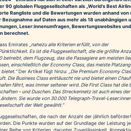
r 90 globalen Fluggesellschaften als „World's Best Airlin
llierte Rangliste und die Bewertungen wurden anhand von
ter Bezugnahme auf Daten aus mehr als 18 unabhängigen 
chnungen, Leser:innenumfragen, Bewertungswebsites und
n berechnet.
dass Emirates
„nahezu alle Kriterien erfüllt, von der
nktlichkeit. Es ist die Fluggesellschaft, die die größte Anza
betreibt, dem Flugzeug, das die Passagiere am meisten lie
assen, einschließlich der Economy Class, das meiste Platzan
 bietet.“
Der Artikel fügt hinzu:
„Die Premium Economy Class
uft. Die Business Class enttäuscht nie und bietet einen Chauf
fen fährt, was immer seltener wird. Die First Class hat die 
schaften – und Duschen. Das Streckennetz ist auch eines der
 Ländern. Sie wurde von 30.000 Telegraph-Travel-Leser:innen
sellschaft der Welt gewählt."
uggesellschaften, die nach der Anzahl der jährlich beförder
rden. Die Punkte wurden auf der Grundlage der Leistung j
ner Reihe von Kriterien, darunter Zuverlässigkeit, Konnektiv