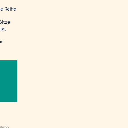
ne Reihe
Sitze
ss,
ür
assige