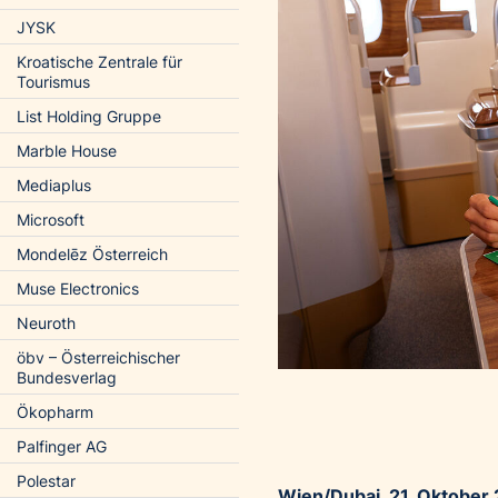
JYSK
Kroatische Zentrale für
Tourismus
List Holding Gruppe
Marble House
Mediaplus
Microsoft
Mondelēz Österreich
Muse Electronics
Neuroth
öbv – Österreichischer
Bundesverlag
Ökopharm
Palfinger AG
Polestar
Wien/Dubai, 21. Oktober 