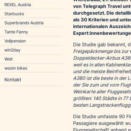
REXEL Austria
von
Telegraph Travel
unte
durchgesetzt. Die detai
Starbucks
als 30 Kriterien und un
Superbrands Austria
internationalen Auszei
Tante Fanny
Expert:innenbewertunge
Vollpension
Die Studie gab bekannt, 
win2day
Freigepäckmenge bis zur Pü
Doppeldecker-Airbus A380 
Wolt
weil es in allen Kabinenkl
woom bikes
und die meiste Beinfreiheit
A380 ist die beste in der L
Kontakt
der Sie zum und vom Flugha
Weinkarte aller Fluggesell
größten: 140 Städte in 77
besten Langstreckenflugge
Die Studie umfasste 90 Fl
Passagiere ausgewählt wu
Fluggesellschaft anhand ei