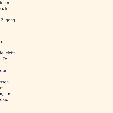
ice mit
. In
e Zugang
n
e leicht
-Zoll-
ndon
üssen
r:
r, Los
Tokio