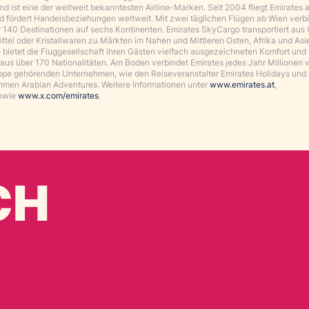
d ist eine der weltweit bekanntesten Airline-Marken. Seit 2004 fliegt Emirates 
und fördert Handelsbeziehungen weltweit. Mit zwei täglichen Flügen ab Wien verb
r 140 Destinationen auf sechs Kontinenten. Emirates SkyCargo transportiert aus 
ittel oder Kristallwaren zu Märkten im Nahen und Mittleren Osten, Afrika und Asi
e bietet die Fluggesellschaft ihren Gästen vielfach ausgezeichneten Komfort und
aus über 170 Nationalitäten. Am Boden verbindet Emirates jedes Jahr Millionen 
pe gehörenden Unternehmen, wie den Reiseveranstalter Emirates Holidays und
en Arabian Adventures. Weitere Informationen unter
www.emirates.at
,
owie
www.x.com/emirates
.
CH