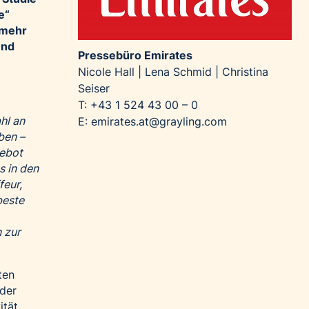
e“
 mehr
und
Pressebüro Emirates
Nicole Hall | Lena Schmid | Christina
Seiser
T: +43 1 524 43 00 – 0
hl an
E:
emirates.at@grayling.com
ben –
gebot
 in den
feur,
beste
 zur
ten
eder
ität,