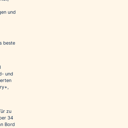
gen und
s beste
d
d- und
derten
ry+,
Tür zu
ber 34
an Bord