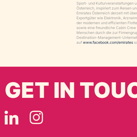
Sport- und Kulturveranstaltungen un
Österreich, inspiriert zum Reisen 
Emirates Österreich derzeit mit übe
Exportgüter wie Elektronik, Arzneim
der modernen und effizienten Flott
sowie eine freundliche Cabin Crew 
Menschen durch die zur Firmengrup
Destination-Management-Unternehm
auf
www.facebook.com/emirates
s
GET IN TOU