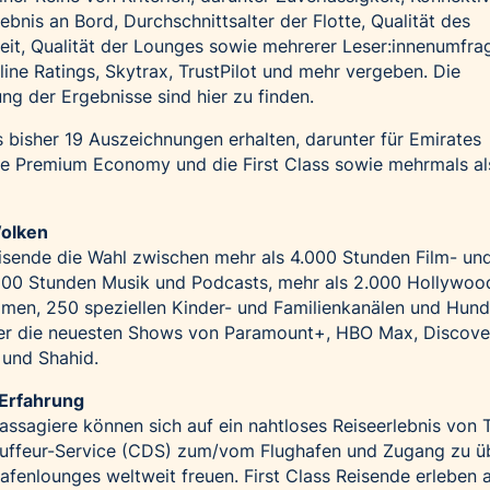
nis an Bord, Durchschnittsalter der Flotte, Qualität des
eit, Qualität der Lounges sowie mehrerer Leser:innenumfra
line Ratings, Skytrax, TrustPilot und mehr vergeben. Die
ung der Ergebnisse sind
hier
zu finden.
 bisher 19 Auszeichnungen erhalten, darunter für Emirates
ie Premium Economy und die First Class sowie mehrmals al
Wolken
sende die Wahl zwischen mehr als 4.000 Stunden Film- un
.500 Stunden Musik und Podcasts, mehr als 2.000 Hollywoo
Filmen, 250 speziellen Kinder- und Familienkanälen und Hun
ter die neuesten Shows von Paramount+, HBO Max, Discove
 und Shahid.
 Erfahrung
Passagiere können sich auf ein nahtloses Reiseerlebnis von 
uffeur-Service (CDS) zum/vom Flughafen und Zugang zu ü
fenlounges weltweit freuen. First Class Reisende erleben 