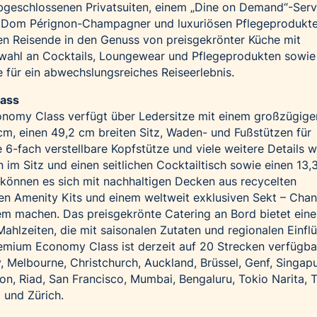
abgeschlossenen Privatsuiten, einem „Dine on Demand“-Serv
 Dom Pérignon-Champagner und luxuriösen Pflegeprodukten
n Reisende in den Genuss von preisgekrönter Küche mit
swahl an Cocktails, Loungewear und Pflegeprodukten sowi
für ein abwechslungsreiches Reiseerlebnis.
ass
nomy Class verfügt über Ledersitze mit einem großzügige
cm, einen 49,2 cm breiten Sitz, Waden- und Fußstützen für
 6-fach verstellbare Kopfstütze und viele weitere Details wi
im Sitz und einen seitlichen Cocktailtisch sowie einen 13,3
 können es sich mit nachhaltigen Decken aus recycelten
sen Amenity Kits und einem weltweit exklusiven Sekt – Cha
em machen. Das preisgekrönte Catering an Bord bietet eine
hlzeiten, die mit saisonalen Zutaten und regionalen Einfl
emium Economy Class ist derzeit auf 20 Strecken verfügba
Melbourne, Christchurch, Auckland, Brüssel, Genf, Singapu
n, Riad, San Francisco, Mumbai, Bengaluru, Tokio Narita, 
 und Zürich.