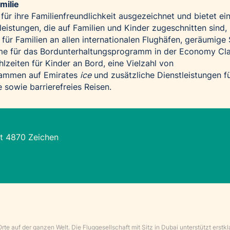
milie
ür ihre Familienfreundlichkeit ausgezeichnet und bietet ei
eistungen, die auf Familien und Kinder zugeschnitten sind,
 für Familien an allen internationalen Flughäfen, geräumige 
rme für das Bordunterhaltungsprogramm in der Economy Cla
lzeiten für Kinder an Bord, eine Vielzahl von
rammen auf Emirates
ice
und zusätzliche Dienstleistungen f
e
sowie
barrierefreies Reisen
.
t 4870 Zeichen
e auf der ganzen Welt. Die Fluggesellschaft mit Sitz in Dubai unterstützt erstkl