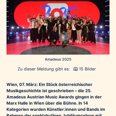
Home of Work
Huawei Consumer Business Group
IT:U
JP Immobilien
JYSK
Kroatische Zentrale für Tourismus
List Holding Gruppe
Marble House
Amadeus 2025
Mediaplus
Zu dieser Meldung gibt es:
15 Bilder
Microsoft
Mondelēz Österreich
Wien, 07. März: Ein Stück österreichischer
Muse Electronics
Musikgeschichte ist geschrieben – die 25.
Amadeus Austrian Music Awards gingen in der
Neuroth
Marx Halle in Wien über die Bühne. In 14
öbv – Österreichischer Bundesverlag
Kategorien wurden Künstler:innen und Bands im
Ökopharm
Rahmen der spektakulären Jubiläumsshow mit