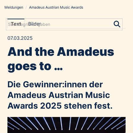
Meldungen
/
Amadeus Austrian Music Awards
Meldungen
Grayling Agentur
Text
Bilder
ADVANTAGE AUSTRIA
07.03.2025
Alawyer
And the Amadeus
Amadeus Austrian Music Awards
Bolt
goes to …
Constantia Flexibles
Costa Kreuzfahrten
Die Gewinner:innen der
Coveris
Amadeus Austrian Music
Emirates
Awards 2025 stehen fest.
Expo 2025 Osaka
Financial Times
GE HealthCare