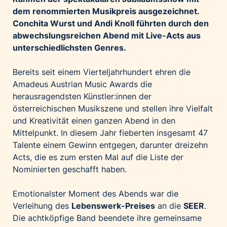
Palfinger AG
dem renommierten Musikpreis ausgezeichnet.
Conchita Wurst und Andi Knoll führten durch den
Polestar
abwechslungsreichen Abend mit Live-Acts aus
REXEL Austria
unterschiedlichsten Genres.
Starbucks
Bereits seit einem Vierteljahrhundert ehren die
Superbrands Austria
Amadeus Austrian Music Awards die
Tante Fanny
herausragendsten Künstler:innen der
Vollpension
österreichischen Musikszene und stellen ihre Vielfalt
win2day
und Kreativität einen ganzen Abend in den
Mittelpunkt. In diesem Jahr fieberten insgesamt 47
Wolt
Talente einem Gewinn entgegen, darunter dreizehn
woom bikes
Acts, die es zum ersten Mal auf die Liste der
Nominierten geschafft haben.
Kontakt
Emotionalster Moment des Abends war die
Verleihung des
Lebenswerk-Preises
an die
SEER
.
Die achtköpfige Band beendete ihre gemeinsame