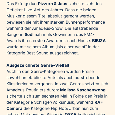
Das Erfolgsduo
Pizzera & Jaus
sicherte sich den
Oeticket Live-Act des Jahres. Dass die beiden
Musiker diesem Titel absolut gerecht werden,
bewiesen sie mit ihrer starken Bühnenperformance
während der Amadeus-Show. Die aufstrebende
Sängerin
Sodl
nahm als Gewinnerin des FM4-
Awards ihren ersten Award mit nach Hause.
BIBIZA
wurde mit seinem Album „bis einer weint“ in der
Kategorie Best Sound ausgezeichnet.
Ausgezeichnete Genre-Vielfalt
Auch in den Genre-Kategorien wurden Preise
sowohl an etablierte Acts als auch aufstrebende
Künstler:innen vergeben. In zwei Genres setzten sich
Amadeus-Routiniers durch:
Melissa Naschenweng
sicherte sich zum sechsten Mal in Folge den Preis in
der Kategorie Schlager/Volksmusik, während
RAF
Camora
die Kategorie Hip Hop/Urban nun zum
achten Mal gewann. Sängerin
OSKA
holte sich den