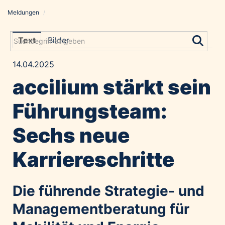
Meldungen
/
Meldungen
Grayling Agentur
Text
Bilder
ADVANTAGE AUSTRIA
14.04.2025
Alawyer
accilium stärkt sein
Amadeus Austrian Music Awards
Bolt
Führungsteam:
Constantia Flexibles
Sechs neue
Costa Kreuzfahrten
Coveris
Karriereschritte
Emirates
Expo 2025 Osaka
Die führende Strategie- und
Financial Times
Managementberatung für
GE HealthCare