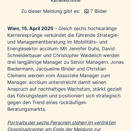
Karriereschritte
Palfinger AG
Zu dieser Meldung gibt es:
7 Bilder
Polestar
REXEL Austria
Wien, 15. April 2025
– Gleich sechs hochkarätige
Starbucks
Karrieresprünge verkündet die führende Strategie-
und Managementberatung im Mobilitäts- und
Superbrands Austria
Energiesektor accilium: Mit Jennifer Duhs, David
Tante Fanny
Schneiderbauer und Christopher Waidelich werden
Vollpension
drei langjährige Manager zu Senior Managern. Jonas
Biedermann, Jacqueline Binder und Christian
win2day
Clemens werden vom Associate Manager zum
Wolt
Manager. accilium unterstreicht damit seinen
woom bikes
Anspruch auf nachhaltiges Wachstum, stärkt gezielt
das Führungsteam und positioniert sich strategisch
Kontakt
gegen den Trend eines rückläufigen
Beratungsmarkts.
Portraits der sechs Personen stehen im verlinkten
Downloadcenter am Ende der Meldung zur