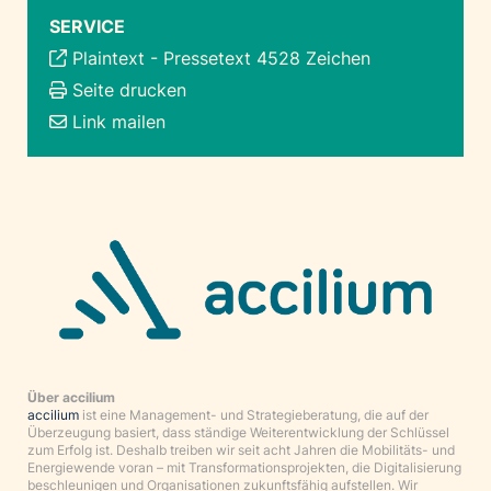
SERVICE
Plaintext
-
Pressetext 4528 Zeichen
Seite drucken
Link mailen
Über accilium
accilium
ist eine Management- und Strategieberatung, die auf der
Überzeugung basiert, dass ständige Weiterentwicklung der Schlüssel
zum Erfolg ist. Deshalb treiben wir seit acht Jahren die Mobilitäts- und
Energiewende voran – mit Transformationsprojekten, die Digitalisierung
beschleunigen und Organisationen zukunftsfähig aufstellen. Wir