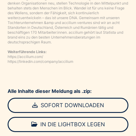
denken Organisationen neu, stellen Technologie in den Mittelpunkt und
behalten stets den Menschen im Blick. Wandel ist für uns keine Frage
des Wollens, sondern der Fähigkeit, sich kontinuierlich
weiterzuentwickeln – das ist unsere DNA. Gemeinsam mit unseren
Tochterunternehmen &amp und accilium ventures sind wir an acht
Standorten in Deutschland, Österreich und Rumänien tätig und
beschäftigen 170 Mitarbeiter:innen. accilium gehört laut Statista und
brand eins zu den besten Unternehmensberatungen im
deutschsprachigen Raum.
Weiterführende Links:
https://accilium.com/
https://linkedin.com/company/accilium
Alle Inhalte dieser Meldung als .zip:
SOFORT DOWNLOADEN
IN DIE LIGHTBOX LEGEN