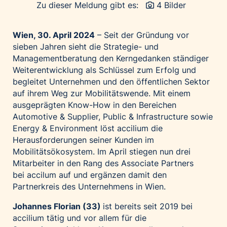
Zu dieser Meldung gibt es:
4 Bilder
Palfinger AG
Polestar
Wien, 30
. April
2
024
–
Seit der Gründung vor
REXEL Austria
sieben Jahren sieht die Strategie- und
Starbucks
Managementberatung
den Kerngedanken ständiger
Weiterentwicklung als Schlüssel zum Erfolg
und
Superbrands Austria
begleitet Unternehmen und den öffentlichen Sektor
Tante Fanny
auf ihrem Weg zur Mobilitätswende
.
Mit einem
Vollpension
ausgeprägten
Know
-Ho
w
in den Bereichen
Automotive & Supplier, Public & Infrastructure sowie
win2day
Energy & Environment löst
acciliu
m
die
Wolt
Herausforderungen seiner
Kunden im
Mobilitätsökosystem.
Im April
stiegen nun
drei
woom bikes
Mitarbeiter in den Rang des Associate Partners
Kontakt
bei
accilu
m
auf und ergänzen damit
den
Partnerkreis
des Unternehmens
in Wien.
Johannes Florian (33)
i
st bereits seit 2019 bei
accilium
tätig und vor allem für die