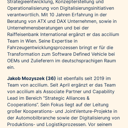
Strategieentwicklung, Konzepterstellung und
Operationalisierung von Digitalisierungsinitiativen
verantwortlich.
Mit 10 Jahren Erfahrung in
der
Beratung von
ATX und DAX Unternehmen, sowie
in
Unternehmensberatungen und bei der
Raiffeisenbank International
ergänzt er das
accilium
Team in Wien
.
Seine Expertise in
Fahrzeugentwicklungsprozessen bringt er für die
Transformation zum Software
Defined
Vehicle bei
OEMs und Zulieferern im deutschsprachigen Raum
ein
.
Jakob
Mozy
szek
(
36
)
ist
ebenfalls seit 2019 im
Team von
accilium
.
Seit April ergänzt er das Team
von
accilium
als Associate
P
artner und
Capability
Lead im Bereich “Strategic
Alliances
&
Cooperations
”.
Sein Fokus liegt auf der
Leitung
große
r
Kooperations- und Joint
Venture-Projekte in
der Automobilbranche
sowie
der Digitalisierung von
Produktions-
und
Logistikprozesse
n
.
Vor
seinem