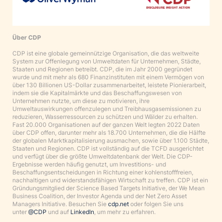
Über CDP
CDP ist eine globale gemeinnützige Organisation, die das weltweite
System zur Offenlegung von Umweltdaten für Unternehmen, Städte,
Staaten und Regionen betreibt. CDP, die im Jahr 2000 gegründet
wurde und mit mehr als 680 Finanzinstituten mit einem Vermögen von
über 130 Billionen US-Dollar zusammenarbeitet, leistete Pionierarbeit,
indem sie die Kapitalmärkte und das Beschaffungswesen von
Unternehmen nutzte, um diese zu motivieren, ihre
Umweltauswirkungen offenzulegen und Treibhausgasemissionen zu
reduzieren, Wasserressourcen zu schützen und Wälder zu erhalten.
Fast 20.000 Organisationen auf der ganzen Welt legten 2022 Daten
über CDP offen, darunter mehr als 18.700 Unternehmen, die die Hälfte
der globalen Marktkapitalisierung ausmachen, sowie über 1.100 Städte,
Staaten und Regionen. CDP ist vollständig auf die TCFD ausgerichtet
und verfügt über die größte Umweltdatenbank der Welt. Die CDP-
Ergebnisse werden häufig genutzt, um Investitions- und
Beschaffungsentscheidungen in Richtung einer kohlenstofffreien,
nachhaltigen und widerstandsfähigen Wirtschaft zu treffen. CDP ist ein
Gründungsmitglied der Science Based Targets Initiative, der We Mean
Business Coalition, der Investor Agenda und der Net Zero Asset
Managers Initiative. Besuchen Sie
cdp.net
oder folgen Sie uns
unter
@CDP
und auf
LinkedIn
, um mehr zu erfahren.