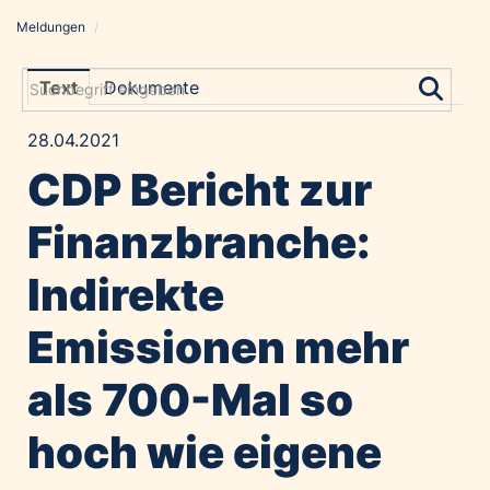
Meldungen
/
Meldungen
Grayling Agentur
Text
Dokumente
ADVANTAGE AUSTRIA
28.04.2021
Alawyer
CDP Bericht zur
Amadeus Austrian Music Awards
Bolt
Finanzbranche:
Constantia Flexibles
Indirekte
Costa Kreuzfahrten
Coveris
Emissionen mehr
Emirates
als 700-Mal so
Expo 2025 Osaka
Financial Times
hoch wie eigene
GE HealthCare