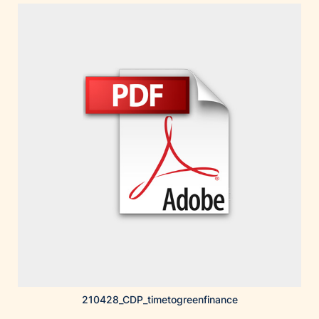
Home of Work
Huawei Consumer Business Group
IT:U
JP Immobilien
JYSK
Kroatische Zentrale für Tourismus
List Holding Gruppe
Marble House
Mediaplus
Microsoft
Mondelēz Österreich
Muse Electronics
Neuroth
öbv – Österreichischer Bundesverlag
210428_CDP_timetogreenfinance
Ökopharm