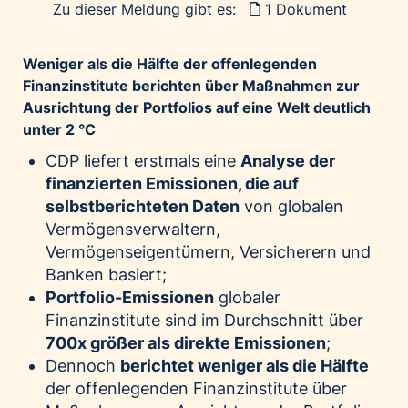
Zu dieser Meldung gibt es:
1 Dokument
Palfinger AG
Polestar
Weniger als die Hälfte der offenlegenden
REXEL Austria
Finanzinstitute berichten über Maßnahmen zur
Starbucks
Ausrichtung der Portfolios auf eine Welt deutlich
unter 2 °C
Superbrands Austria
Tante Fanny
CDP liefert erstmals eine
Analyse der
finanzierten Emissionen, die auf
Vollpension
selbstberichteten Daten
von globalen
win2day
Vermögensverwaltern,
Wolt
Vermögenseigentümern, Versicherern und
woom bikes
Banken basiert;
Portfolio-Emissionen
globaler
Kontakt
Finanzinstitute sind im Durchschnitt über
700x größer als direkte Emissionen
;
Dennoch
berichtet weniger als die Hälfte
der offenlegenden Finanzinstitute über