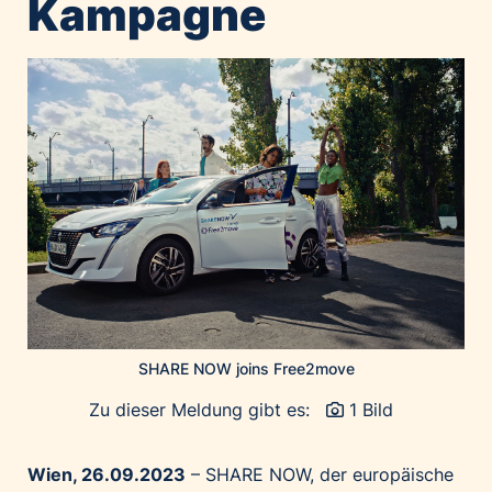
Kampagne
Home of Work
Huawei Consumer Business Group
IT:U
JP Immobilien
JYSK
Kroatische Zentrale für Tourismus
List Holding Gruppe
Marble House
Mediaplus
Microsoft
Mondelēz Österreich
SHARE NOW joins Free2move
Muse Electronics
Zu dieser Meldung gibt es:
1 Bild
Neuroth
öbv – Österreichischer Bundesverlag
Wien, 26.09.2023
– SHARE NOW, der europäische
Ökopharm