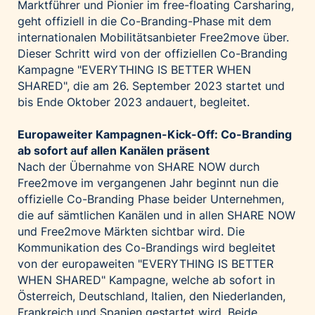
Marktführer und Pionier im free-floating Carsharing,
Palfinger AG
geht offiziell in die Co-Branding-Phase mit dem
Polestar
internationalen Mobilitätsanbieter Free2move über.
Dieser Schritt wird von der offiziellen Co-Branding
REXEL Austria
Kampagne "EVERYTHING IS BETTER WHEN
Starbucks
SHARED", die am 26. September 2023 startet und
Superbrands Austria
bis Ende Oktober 2023 andauert, begleitet.
Tante Fanny
Europaweiter Kampagnen-Kick-Off: Co-Branding
Vollpension
ab sofort auf allen Kanälen präsent
Nach der Übernahme von SHARE NOW durch
win2day
Free2move im vergangenen Jahr beginnt nun die
Wolt
offizielle Co-Branding Phase beider Unternehmen,
woom bikes
die auf sämtlichen Kanälen und in allen SHARE NOW
und Free2move Märkten sichtbar wird. Die
Kontakt
Kommunikation des Co-Brandings wird begleitet
von der europaweiten "EVERYTHING IS BETTER
WHEN SHARED" Kampagne, welche ab sofort in
Österreich, Deutschland, Italien, den Niederlanden,
Frankreich und Spanien gestartet wird. Beide