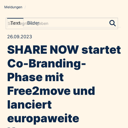
Meldungen
/
Meldungen
Grayling Agentur
Text
Bilder
ADVANTAGE AUSTRIA
26.09.2023
Alawyer
SHARE NOW startet
Amadeus Austrian Music Awards
Bolt
Co-Branding-
Constantia Flexibles
Phase mit
Costa Kreuzfahrten
Coveris
Free2move und
Emirates
lanciert
Expo 2025 Osaka
Financial Times
europaweite
GE HealthCare