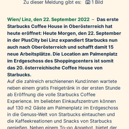
Zu dieser Meldung gibt es:
1 Bild
Palfinger AG
Polestar
Wien/ Linz, den 22. September 2022
–
Das erste
REXEL Austria
Starbucks Coffee House in Oberösterreich hat
Starbucks
heute eröffnet: Heute Morgen, den 22. September
in der PlusCity bei Linz
expandiert Starbucks nun
Superbrands Austria
auch nach Oberösterreich und schafft damit 15
Tante Fanny
neue Arbeitsplätze. Die Location am Palmenplatz
Vollpension
im Erdgeschoss des Shoppingcenters ist somit
das 20. österreichische Coffee House von
win2day
Starbucks.
Wolt
Auf die zahlreich erschienenen Kund:innen wartete
woom bikes
neben einem gratis Freigetränk in der ersten Stunde
ab Eröffnung die volle Starbucks Coffee
Kontakt
Experience. Im beliebten Einkaufszentrum können
auf 130 m2 Gäste am Palmenplatz im Erdgeschoss
in die Genuss-Welt von Starbucks eintauchen und
die Kaffeekreationen und Snacks von Starbucks
genießen. Neben einem To-go Angebot, bietet der