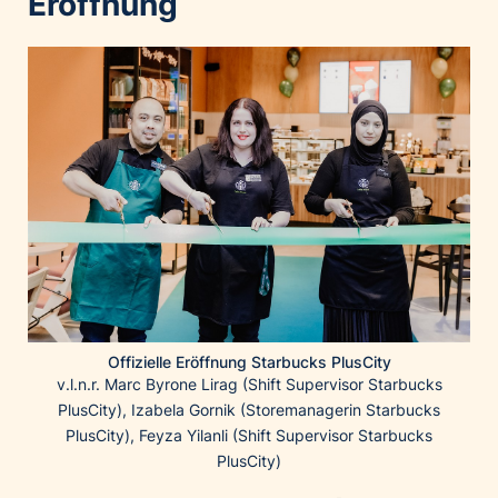
Eröffnung
Home of Work
Huawei Consumer Business Group
IT:U
JP Immobilien
JYSK
Kroatische Zentrale für Tourismus
List Holding Gruppe
Marble House
Mediaplus
Microsoft
Mondelēz Österreich
Offizielle Eröffnung Starbucks PlusCity
Muse Electronics
v.l.n.r. Marc Byrone Lirag (Shift Supervisor Starbucks
PlusCity), Izabela Gornik (Storemanagerin Starbucks
Neuroth
PlusCity), Feyza Yilanli (Shift Supervisor Starbucks
öbv – Österreichischer Bundesverlag
PlusCity)
Ökopharm