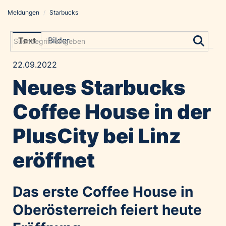
Meldungen
/
Starbucks
Meldungen
Grayling Agentur
Text
Bilder
ADVANTAGE AUSTRIA
22.09.2022
Alawyer
Neues Starbucks
Amadeus Austrian Music Awards
Bolt
Coffee House in der
Constantia Flexibles
PlusCity bei Linz
Costa Kreuzfahrten
Coveris
eröffnet
Emirates
Expo 2025 Osaka
Das erste Coffee House in
Financial Times
Oberösterreich feiert heute
GE HealthCare