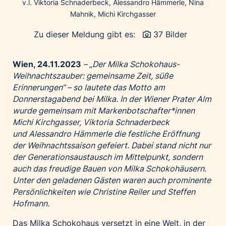
v.l. Viktoria Schnaderbeck, Alessandro Hämmerle, Nina
Palfinger AG
Mahnik, Michi Kirchgasser
Polestar
Zu dieser Meldung gibt es:
37 Bilder
REXEL Austria
Starbucks
Wien, 24.11.2023
– „Der Milka Schokohaus-
Superbrands Austria
Weihnachtszauber: gemeinsame Zeit, süße
Erinnerungen“ – so lautete das Motto am
Tante Fanny
Donnerstagabend bei Milka. In der Wiener Prater Alm
Vollpension
wurde gemeinsam mit Markenbotschafter*innen
win2day
Michi Kirchgasser, Viktoria Schnaderbeck
und Alessandro Hämmerle die festliche Eröffnung
Wolt
der Weihnachtssaison gefeiert. Dabei stand nicht nur
woom bikes
der Generationsaustausch im Mittelpunkt, sondern
auch das freudige Bauen von Milka Schokohäusern.
Kontakt
Unter den geladenen Gästen waren auch prominente
Persönlichkeiten wie Christine Reiler und Steffen
Hofmann.
Das Milka Schokohaus versetzt in eine Welt, in der