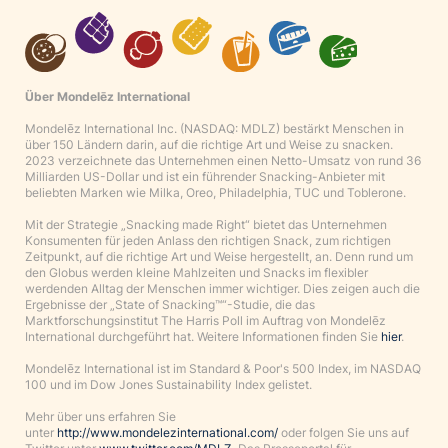
Über Mondelēz International
Mondelēz International Inc. (NASDAQ: MDLZ) bestärkt Menschen in
über 150 Ländern darin, auf die richtige Art und Weise zu snacken.
2023 verzeichnete das Unternehmen einen Netto-Umsatz von rund 36
Milliarden US-Dollar und ist ein führender Snacking-Anbieter mit
beliebten Marken wie Milka, Oreo, Philadelphia, TUC und Toblerone.
Mit der Strategie „Snacking made Right“ bietet das Unternehmen
Konsumenten für jeden Anlass den richtigen Snack, zum richtigen
Zeitpunkt, auf die richtige Art und Weise hergestellt, an. Denn rund um
den Globus werden kleine Mahlzeiten und Snacks im flexibler
werdenden Alltag der Menschen immer wichtiger. Dies zeigen auch die
Ergebnisse der „State of Snacking™“-Studie, die das
Marktforschungsinstitut The Harris Poll im Auftrag von Mondelēz
International durchgeführt hat. Weitere Informationen finden Sie
hier
.
Mondelēz International ist im Standard & Poor's 500 Index, im NASDAQ
100 und im Dow Jones Sustainability Index gelistet.
Mehr über uns erfahren Sie
unter
http://www.mondelezinternational.com/
oder folgen Sie uns auf