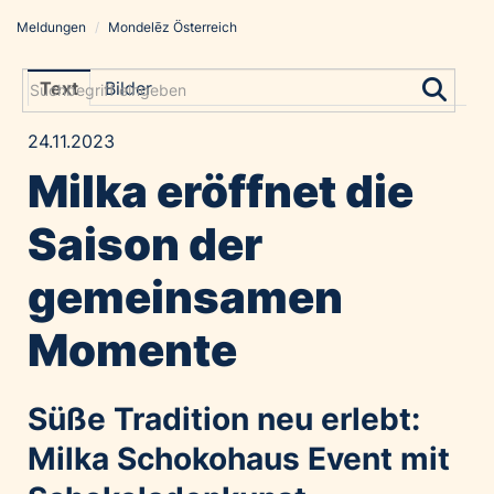
Meldungen
/
Mondelēz Österreich
Meldungen
Grayling Agentur
Text
Bilder
ADVANTAGE AUSTRIA
24.11.2023
Alawyer
Milka eröffnet die
Amadeus Austrian Music Awards
Bolt
Saison der
Constantia Flexibles
gemeinsamen
Costa Kreuzfahrten
Coveris
Momente
Emirates
Expo 2025 Osaka
Süße Tradition neu erlebt:
Financial Times
Milka Schokohaus Event mit
GE HealthCare