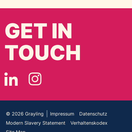
GET IN
TOUCH
© 2026
Grayling
Impressum
Datenschutz
Modern Slavery Statement
Verhaltenskodex
Site Map