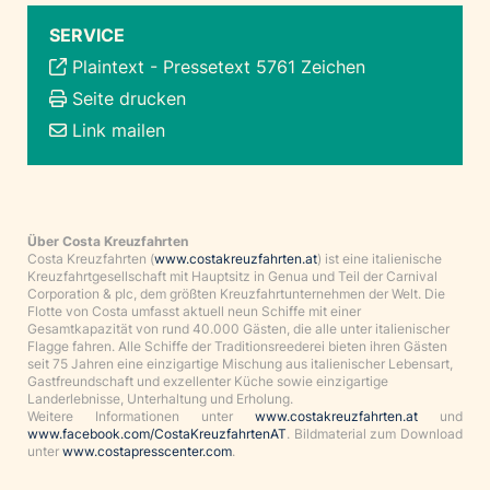
SERVICE
Plaintext
-
Pressetext 5761 Zeichen
Seite drucken
Link mailen
Über Costa Kreuzfahrten
Costa Kreuzfahrten (
www.costakreuzfahrten.at
) ist eine italienische
Kreuzfahrtgesellschaft mit Hauptsitz in Genua und Teil der Carnival
Corporation & plc, dem größten Kreuzfahrtunternehmen der Welt. Die
Flotte von Costa umfasst aktuell neun Schiffe mit einer
Gesamtkapazität von rund 40.000 Gästen, die alle unter italienischer
Flagge fahren. Alle Schiffe der Traditionsreederei bieten ihren Gästen
seit 75 Jahren eine einzigartige Mischung aus italienischer Lebensart,
Gastfreundschaft und exzellenter Küche sowie einzigartige
Landerlebnisse, Unterhaltung und Erholung.
Weitere Informationen unter
www.costakreuzfahrten.at
und
www.facebook.com/CostaKreuzfahrtenAT
. Bildmaterial zum Download
unter
www.costapresscenter.com
.