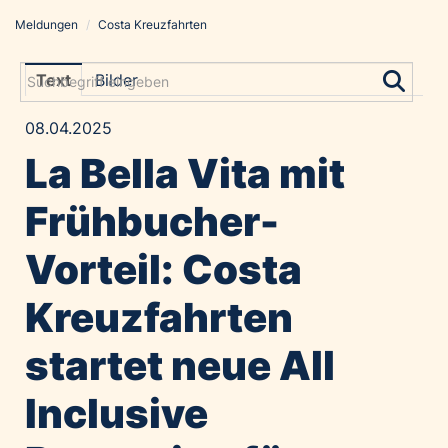
Meldungen
/
Costa Kreuzfahrten
Meldungen
Grayling Agentur
Text
Bilder
ADVANTAGE AUSTRIA
08.04.2025
Alawyer
La Bella Vita mit
Amadeus Austrian Music Awards
Bolt
Frühbucher-
Constantia Flexibles
Vorteil: Costa
Costa Kreuzfahrten
Coveris
Kreuzfahrten
Emirates
startet neue All
Expo 2025 Osaka
Financial Times
Inclusive
GE HealthCare