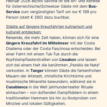
Februar 2026 ab/bis Savona ist die An- und Abreise
für österreichische/Schweizer Gäste mit dem
Bus-
Service
zum vergünstigten Tarif um nur € 199 pro
Person (statt € 260) dazu buchbar.
Städte auf längere Kreuzfahrten kulinarisch und
kulturell entdecken:
Reisende, die mehr Zeit haben, können sich für eine
längere Kreuzfahrt im Mittelmeer
mit der Costa
Diadema oder der Costa Fascinosa entscheiden. Bei
einer Fahrt mit einem Tuk-Tuk durch die
Kopfsteinpflasterstraßen von
Lissabon
und lassen
sich bei einem Halt die berühmten „Pastéis de Nata“
verkosten. In
Tanger
können Gäste die farbenfrohen
Mauern der Altstadt, christliche Kirchtürme und
muslimische Minarette bewundern, während sie in
Casablanca
in die Welt jahrhundertealter Rituale
eintauchen – von duftenden Dampfbädern in einem
traditionellen Hammam bis hin zu Kostproben von
Minztee und lokalen Süßigkeiten.