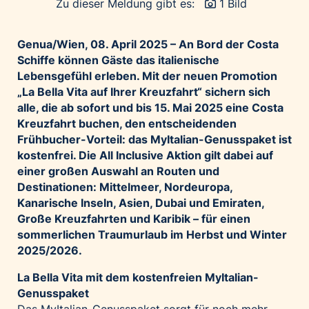
Zu dieser Meldung gibt es:
1 Bild
Palfinger AG
Polestar
Genua/Wien, 08. April 2025 – An Bord der Costa
REXEL Austria
Schiffe können Gäste das italienische
Lebensgefühl erleben. Mit der neuen Promotion
Starbucks
„La Bella Vita auf Ihrer Kreuzfahrt“ sichern sich
Superbrands Austria
alle, die ab sofort und bis 15. Mai 2025 eine Costa
Tante Fanny
Kreuzfahrt buchen, den entscheidenden
Frühbucher-Vorteil: das MyItalian-Genusspaket ist
Vollpension
kostenfrei. Die All Inclusive Aktion gilt dabei auf
win2day
einer großen Auswahl an Routen und
Wolt
Destinationen: Mittelmeer, Nordeuropa,
Kanarische Inseln, Asien, Dubai und Emiraten,
woom bikes
Große Kreuzfahrten und Karibik – für einen
Kontakt
sommerlichen Traumurlaub im Herbst und Winter
2025/2026.
La Bella Vita mit dem kostenfreien MyItalian-
Genusspaket