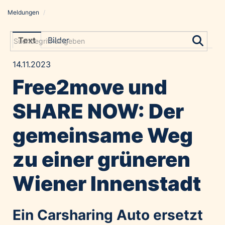
Meldungen
/
Meldungen
Grayling Agentur
Text
Bilder
ADVANTAGE AUSTRIA
14.11.2023
Alawyer
Free2move und
Amadeus Austrian Music Awards
Bolt
SHARE NOW: Der
Constantia Flexibles
gemeinsame Weg
Costa Kreuzfahrten
Coveris
zu einer grüneren
Emirates
Wiener Innenstadt
Expo 2025 Osaka
Financial Times
GE HealthCare
Ein Carsharing Auto ersetzt