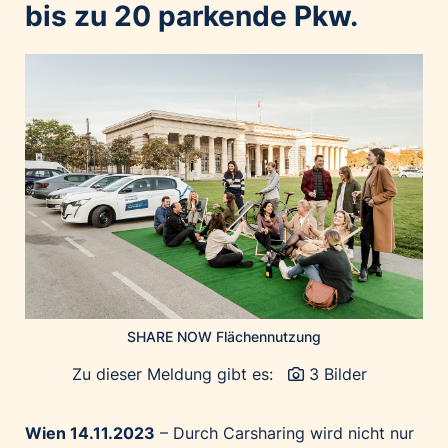
Home of Work
bis zu 20 parkende Pkw.
Huawei Consumer Business Group
IT:U
JP Immobilien
JYSK
Kroatische Zentrale für Tourismus
List Holding Gruppe
Marble House
Mediaplus
Microsoft
Mondelēz Österreich
SHARE NOW Flächennutzung
Muse Electronics
Zu dieser Meldung gibt es:
3 Bilder
Neuroth
öbv – Österreichischer Bundesverlag
Wien 14.11.2023
– Durch Carsharing wird nicht nur
Ökopharm