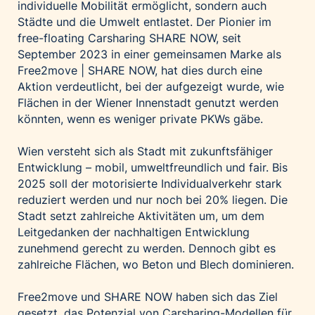
individuelle Mobilität ermöglicht, sondern auch
Palfinger AG
Städte und die Umwelt entlastet. Der Pionier im
Polestar
free-floating Carsharing SHARE NOW, seit
September 2023 in einer gemeinsamen Marke als
REXEL Austria
Free2move | SHARE NOW, hat dies durch eine
Starbucks
Aktion verdeutlicht, bei der aufgezeigt wurde, wie
Superbrands Austria
Flächen in der Wiener Innenstadt genutzt werden
könnten, wenn es weniger private PKWs gäbe.
Tante Fanny
Vollpension
Wien versteht sich als Stadt mit zukunftsfähiger
Entwicklung – mobil, umweltfreundlich und fair. Bis
win2day
2025 soll der motorisierte Individualverkehr stark
Wolt
reduziert werden und nur noch bei 20% liegen. Die
woom bikes
Stadt setzt zahlreiche Aktivitäten um, um dem
Leitgedanken der nachhaltigen Entwicklung
Kontakt
zunehmend gerecht zu werden. Dennoch gibt es
zahlreiche Flächen, wo Beton und Blech dominieren.
Free2move und SHARE NOW haben sich das Ziel
gesetzt, das Potenzial von Carsharing-Modellen für