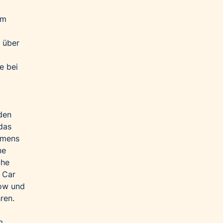
im
 über
e bei
den
das
hmens
ne
che
 Car
how und
ren.
m