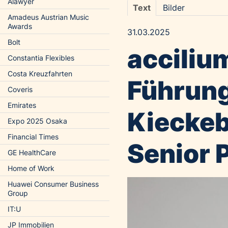
Alawyer
Text
Bilder
Amadeus Austrian Music
Awards
31.03.2025
Bolt
acciliu
Constantia Flexibles
Costa Kreuzfahrten
Führung
Coveris
Emirates
Kieckeb
Expo 2025 Osaka
Financial Times
Senior 
GE HealthCare
Home of Work
Huawei Consumer Business
Group
IT:U
JP Immobilien