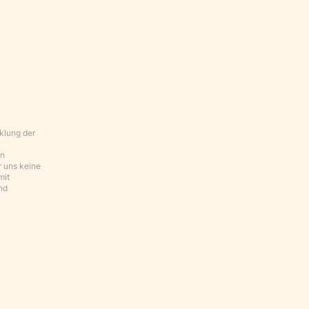
klung der
en
r uns keine
mit
nd