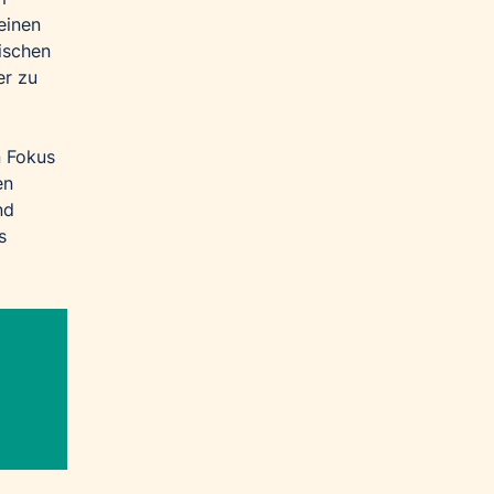
einen
ischen
er zu
n Fokus
en
nd
s