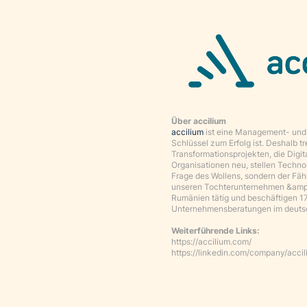
Über accilium
accilium
ist eine Management- und S
Schlüssel zum Erfolg ist. Deshalb t
Transformationsprojekten, die Digi
Organisationen neu, stellen Technol
Frage des Wollens, sondern der Fäh
unseren Tochterunternehmen &amp u
Rumänien tätig und beschäftigen 170
Unternehmensberatungen im deuts
Weiterführende Links:
https://accilium.com/
https://linkedin.com/company/acci