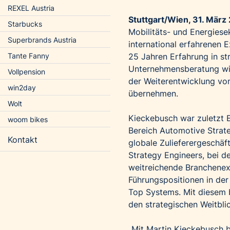
REXEL Austria
Stuttgart/Wien, 31. März
Starbucks
Mobilitäts- und Energiese
Superbrands Austria
international erfahrenen 
25 Jahren Erfahrung in st
Tante Fanny
Unternehmensberatung wird
Vollpension
der Weiterentwicklung von
win2day
übernehmen.
Wolt
Kieckebusch war zuletzt 
woom bikes
Bereich Automotive Strate
Kontakt
globale Zulieferergeschä
Strategy Engineers, bei 
weitreichende Branchenexp
Führungspositionen in de
Top Systems. Mit diesem 
den strategischen Weitbli
„Mit Martin Kieckebusch 