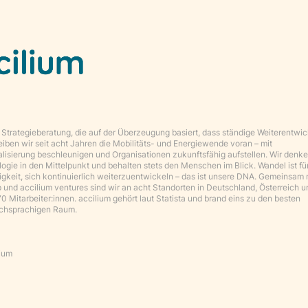
trategieberatung, die auf der Überzeugung basiert, dass ständige Weiterentwic
reiben wir seit acht Jahren die Mobilitäts- und Energiewende voran – mit
talisierung beschleunigen und Organisationen zukunftsfähig aufstellen. Wir denk
ogie in den Mittelpunkt und behalten stets den Menschen im Blick. Wandel ist fü
igkeit, sich kontinuierlich weiterzuentwickeln – das ist unsere DNA. Gemeinsam 
nd accilium ventures sind wir an acht Standorten in Deutschland, Österreich u
 Mitarbeiter:innen. accilium gehört laut Statista und brand eins zu den besten
chsprachigen Raum.
lium