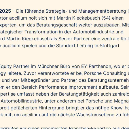
 2025
– Die führende Strategie- und Managementberatung 
ktor accilium holt sich mit Martin Kieckebusch (54) einen
Experten, um das Beratungsgeschäft weiter auszubauen. Mit
rategischer Transformation in der Automobilindustrie und
 Martin Kieckebusch als Senior Partner eine zentrale Roll
 accilium spielen und die Standort Leitung in Stuttgart
Equity Partner im Münchner Büro von EY Parthenon, wo er 
gy leitete. Zuvor verantwortete er bei Porsche Consulting 
ft und war Mitbegründer und Partner des Beratungsunterne
dem er den Bereich Performance Improvement aufbaute. Sei
ertise umfasst neben der Beratungstätigkeit auch zahlrei
r Automobilindustrie, unter anderem bei Porsche und Magna
breit gefächerten Hintergrund bringt er das nötige Know-
ck mit, um accilium auf die nächste Wachstumsebene zu füh
begrüßen wir einen renomierten Branchen-Experten aus de