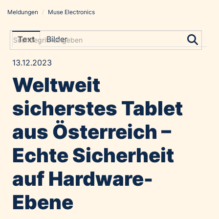
Meldungen
/
Muse Electronics
Meldungen
Grayling Agentur
Text
Bilder
ADVANTAGE AUSTRIA
13.12.2023
Alawyer
Weltweit
Amadeus Austrian Music Awards
Bolt
sicherstes Tablet
Constantia Flexibles
aus Österreich –
Costa Kreuzfahrten
Coveris
Echte Sicherheit
Emirates
auf Hardware-
Expo 2025 Osaka
Financial Times
Ebene
GE HealthCare