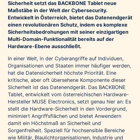
Sicherheit setzt das BACKBONE Tablet neue
Palfinger AG
Maßstäbe in der Welt der Cybersecurity.
Polestar
Entwickelt in Österreich, bietet das Datenendgerät
einen revolutionären Schutz, indem es komplexe
REXEL Austria
Sicherheitsbedrohungen mit seiner einzigartigen
Starbucks
Multi-Domain-Funktionalität bereits auf der
Superbrands Austria
Hardware-Ebene ausschließt.
Tante Fanny
In einer Welt, in der Cyberangriffe auf Individuen,
Vollpension
Organisationen und Staaten immer häufiger werden,
hat die Datensicherheit höchste Priorität. Eine
win2day
kritische, aber oft übersehene Komponente dieser
Wolt
Sicherheit ist das Datenendgerät. Das BACKBONE
woom bikes
Tablet, entwickelt vom österreichischen Hardware-
Hersteller MUSE Electronics, setzt genau hier an: Es
Kontakt
stellt die Hardware-Sicherheit in den Vordergrund,
minimiert Angriffsflächen und bietet Anwendern
damit ein Höchstmaß an Sicherheit und
Sorgenfreiheit. Speziell für hochsensible Bereiche
wie Militär, Blaulichtorganisationen, Industrie und