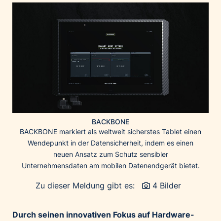
Home of Work
Huawei Consumer Business Group
IT:U
JP Immobilien
JYSK
Kroatische Zentrale für Tourismus
List Holding Gruppe
Marble House
BACKBONE
Mediaplus
BACKBONE markiert als weltweit sicherstes Tablet einen
Microsoft
Wendepunkt in der Datensicherheit, indem es einen
neuen Ansatz zum Schutz sensibler
Mondelēz Österreich
Unternehmensdaten am mobilen Datenendgerät bietet.
Muse Electronics
Zu dieser Meldung gibt es:
4 Bilder
Neuroth
öbv – Österreichischer Bundesverlag
Durch seinen innovativen Fokus auf Hardware-
Ökopharm