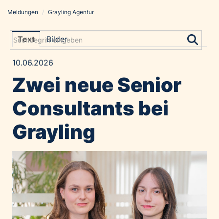
Meldungen
/
Grayling Agentur
Meldungen
Grayling Agentur
Text
Bilder
ADVANTAGE AUSTRIA
10.06.2026
Alawyer
Zwei neue Senior
Amadeus Austrian Music Awards
Bolt
Consultants bei
Constantia Flexibles
Grayling
Costa Kreuzfahrten
Coveris
Emirates
Expo 2025 Osaka
Financial Times
GE HealthCare