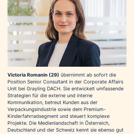
Palfinger AG
Polestar
REXEL Austria
Starbucks
Superbrands Austria
Tante Fanny
Vollpension
win2day
Victoria Romanin (29)
übernimmt ab sofort die
Wolt
Position Senior Consultant in der Corporate Affairs
Unit bei Grayling DACH. Sie entwickelt umfassende
woom bikes
Strategien für die externe und interne
Kontakt
Kommunikation, betreut Kunden aus der
Verpackungsindustrie sowie dem Premium-
Kinderfahrradsegment und steuert komplexe
Projekte. Die Medienlandschaft in Österreich,
Deutschland und der Schweiz kennt sie ebenso gut