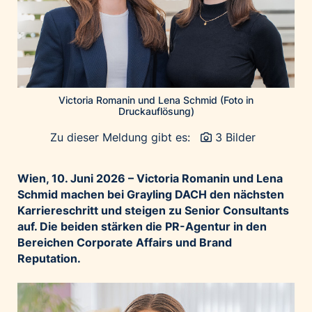
Home of Work
Huawei Consumer Business Group
IT:U
JP Immobilien
JYSK
Victoria Romanin und Lena Schmid (Foto in
Kroatische Zentrale für Tourismus
Druckauflösung)
List Holding Gruppe
Zu dieser Meldung gibt es:
3 Bilder
Marble House
Mediaplus
Wien, 10. Juni 2026 – Victoria Romanin und Lena
Schmid machen bei Grayling DACH den nächsten
Microsoft
Karriereschritt und steigen zu Senior Consultants
Mondelēz Österreich
auf. Die beiden stärken die PR-Agentur in den
Muse Electronics
Bereichen Corporate Affairs und Brand
Reputation.
Neuroth
öbv – Österreichischer Bundesverlag
Ökopharm