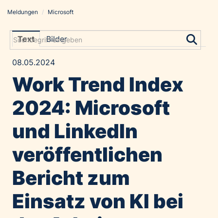
Meldungen
/
Microsoft
Meldungen
Grayling Agentur
Text
Bilder
ADVANTAGE AUSTRIA
08.05.2024
Alawyer
Work Trend Index
Amadeus Austrian Music Awards
Bolt
2024: Microsoft
Constantia Flexibles
und LinkedIn
Costa Kreuzfahrten
Coveris
veröffentlichen
Emirates
Bericht zum
Expo 2025 Osaka
Financial Times
Einsatz von KI bei
GE HealthCare