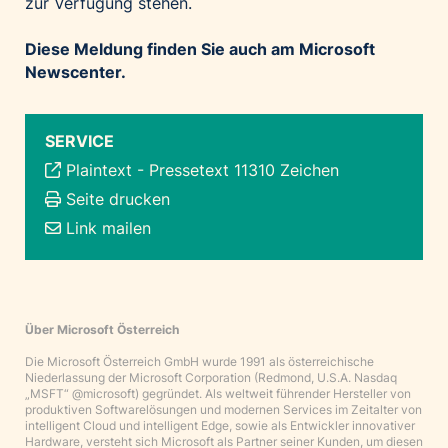
zur Verfügung stehen.
Diese Meldung finden Sie auch am
Microsoft
Newscenter
.
SERVICE
Plaintext
-
Pressetext 11310 Zeichen
Seite drucken
Link mailen
Über Microsoft Österreich
Die Microsoft Österreich GmbH wurde 1991 als österreichische
Niederlassung der Microsoft Corporation (Redmond, U.S.A. Nasdaq
„MSFT“ @microsoft) gegründet. Als weltweit führender Hersteller von
produktiven Softwarelösungen und modernen Services im Zeitalter von
intelligent Cloud und intelligent Edge, sowie als Entwickler innovativer
Hardware, versteht sich Microsoft als Partner seiner Kunden, um diesen