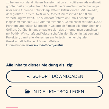
zu helfen, von der digitalen Transformation zu profitieren. Als weltweit
größter Beitragsgeber treibt Microsoft die Open-Source-Technologie
über seine führende Entwicklerplattform GitHub voran. Mit LinkedIn,
dem größten Karriere-Netzwerk, fördert Microsoft die berufliche
Vernetzung weltweit. Die Microsoft Österreich GmbH beschäftigt
insgesamt mehr als 330 Mitarbeiter*innen. Gemeinsam mit rund 4.000
Partnern unterstützt Microsoft in Österreich Firmen aller Branchen und
Größen. Darüber hinaus engagiert sich das Unternehmen gemeinsam
mit Politik, Wirtschaft und Wissenschaft in vielfältigen Initiativen und
Projekten, damit alle Menschen am Fortschritt einer digitalen
Gesellschaft teilhaben können. Weitere
Informationen:
www.microsoft.com/austria
Alle Inhalte dieser Meldung als .zip:
SOFORT DOWNLOADEN
IN DIE LIGHTBOX LEGEN