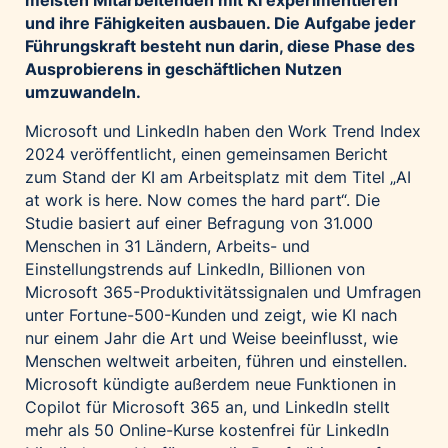
meisten Mitarbeitenden mit KI experimentieren
Palfinger AG
und ihre Fähigkeiten ausbauen. Die Aufgabe jeder
Führungskraft besteht nun darin, diese Phase des
Polestar
Ausprobierens in geschäftlichen Nutzen
REXEL Austria
umzuwandeln.
Starbucks
Microsoft und LinkedIn haben den
Work Trend Index
Superbrands Austria
2024
veröffentlicht, einen gemeinsamen Bericht
Tante Fanny
zum Stand der KI am Arbeitsplatz mit dem Titel „
AI
at work is here. Now comes the hard part
“. Die
Vollpension
Studie basiert auf einer Befragung von 31.000
win2day
Menschen in 31 Ländern, Arbeits- und
Wolt
Einstellungstrends auf LinkedIn, Billionen von
Microsoft 365-Produktivitätssignalen und Umfragen
woom bikes
unter Fortune-500-Kunden und zeigt, wie KI nach
Kontakt
nur einem Jahr die Art und Weise beeinflusst, wie
Menschen weltweit arbeiten, führen und einstellen.
Microsoft kündigte außerdem neue Funktionen in
Copilot für Microsoft 365 an, und LinkedIn
stellt
mehr als
50 Online-Kurse
kostenfrei für LinkedIn