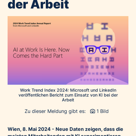
der Arbeit
Home of Work
Huawei Consumer Business Group
IT:U
JP Immobilien
JYSK
Kroatische Zentrale für Tourismus
List Holding Gruppe
Marble House
Mediaplus
Microsoft
Work Trend Index 2024: Microsoft und LinkedIn
Mondelēz Österreich
veröffentlichen Bericht zum Einsatz von KI bei der
Arbeit
Muse Electronics
Zu dieser Meldung gibt es:
1 Bild
Neuroth
öbv – Österreichischer Bundesverlag
Wien, 8. Mai 2024 - Neue Daten zeigen, dass die
Ökopharm