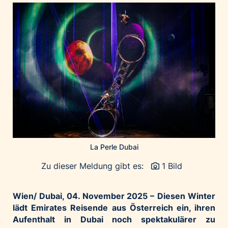
Home of Work
Huawei Consumer Business Group
IT:U
JP Immobilien
JYSK
Kroatische Zentrale für Tourismus
List Holding Gruppe
Marble House
Mediaplus
Microsoft
La Perle Dubai
Mondelēz Österreich
Zu dieser Meldung gibt es:
1 Bild
Muse Electronics
Neuroth
Wien/ Dubai, 04. November 2025 –
Diesen Winter
öbv – Österreichischer Bundesverlag
lädt Emirates Reisende aus Österreich ein, ihren
Aufenthalt in Dubai noch spektakulärer zu
Ökopharm