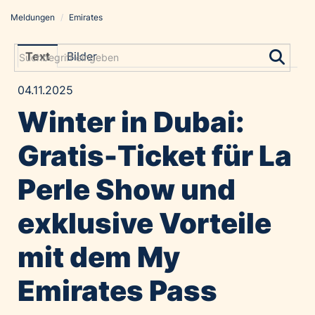
Meldungen
/
Emirates
Meldungen
Grayling Agentur
Text
Bilder
ADVANTAGE AUSTRIA
04.11.2025
Alawyer
Winter in Dubai:
Amadeus Austrian Music Awards
Bolt
Gratis-Ticket für La
Constantia Flexibles
Perle Show und
Costa Kreuzfahrten
Coveris
exklusive Vorteile
Emirates
mit dem My
Expo 2025 Osaka
Financial Times
Emirates Pass
GE HealthCare