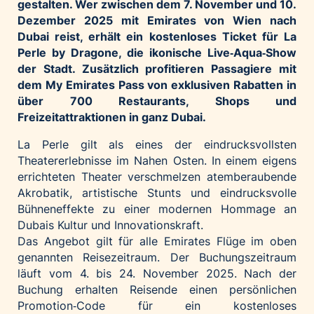
gestalten. Wer zwischen dem 7. November und 10.
Palfinger AG
Dezember 2025 mit Emirates von Wien nach
Dubai reist, erhält ein kostenloses Ticket für La
Polestar
Perle by Dragone, die ikonische Live‑Aqua‑Show
REXEL Austria
der Stadt. Zusätzlich profitieren Passagiere mit
Starbucks
dem My Emirates Pass von exklusiven Rabatten in
über 700 Restaurants, Shops und
Superbrands Austria
Freizeitattraktionen in ganz Dubai.
Tante Fanny
La Perle gilt als eines der eindrucksvollsten
Vollpension
Theatererlebnisse im Nahen Osten. In einem eigens
win2day
errichteten Theater verschmelzen atemberaubende
Wolt
Akrobatik, artistische Stunts und eindrucksvolle
Bühneneffekte zu einer modernen Hommage an
woom bikes
Dubais Kultur und Innovationskraft.
Kontakt
Das Angebot gilt für alle Emirates Flüge im oben
genannten Reisezeitraum. Der Buchungszeitraum
läuft vom 4. bis 24. November 2025. Nach der
Buchung erhalten Reisende einen persönlichen
Promotion‑Code für ein kostenloses