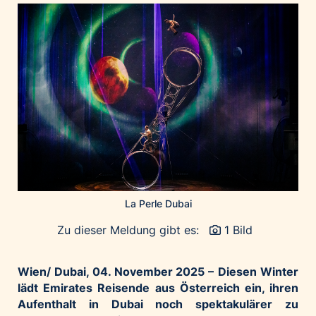
Home of Work
Huawei Consumer Business Group
IT:U
JP Immobilien
JYSK
Kroatische Zentrale für Tourismus
List Holding Gruppe
Marble House
Mediaplus
Microsoft
La Perle Dubai
Mondelēz Österreich
Zu dieser Meldung gibt es:
1 Bild
Muse Electronics
Neuroth
Wien/ Dubai, 04. November 2025 –
Diesen Winter
öbv – Österreichischer Bundesverlag
lädt Emirates Reisende aus Österreich ein, ihren
Aufenthalt in Dubai noch spektakulärer zu
Ökopharm