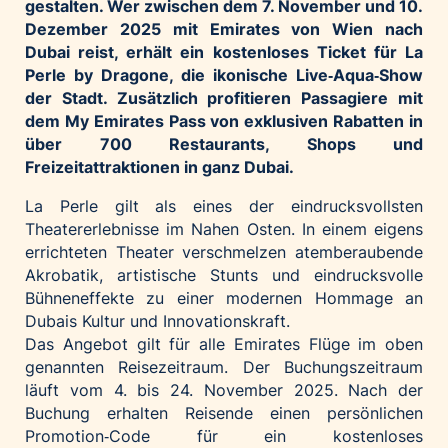
gestalten. Wer zwischen dem 7. November und 10.
Palfinger AG
Dezember 2025 mit Emirates von Wien nach
Dubai reist, erhält ein kostenloses Ticket für La
Polestar
Perle by Dragone, die ikonische Live‑Aqua‑Show
REXEL Austria
der Stadt. Zusätzlich profitieren Passagiere mit
Starbucks
dem My Emirates Pass von exklusiven Rabatten in
über 700 Restaurants, Shops und
Superbrands Austria
Freizeitattraktionen in ganz Dubai.
Tante Fanny
La Perle gilt als eines der eindrucksvollsten
Vollpension
Theatererlebnisse im Nahen Osten. In einem eigens
win2day
errichteten Theater verschmelzen atemberaubende
Wolt
Akrobatik, artistische Stunts und eindrucksvolle
Bühneneffekte zu einer modernen Hommage an
woom bikes
Dubais Kultur und Innovationskraft.
Kontakt
Das Angebot gilt für alle Emirates Flüge im oben
genannten Reisezeitraum. Der Buchungszeitraum
läuft vom 4. bis 24. November 2025. Nach der
Buchung erhalten Reisende einen persönlichen
Promotion‑Code für ein kostenloses