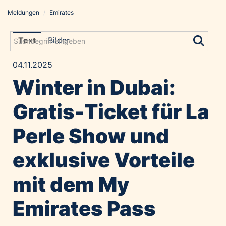
Meldungen
/
Emirates
Meldungen
Grayling Agentur
Text
Bilder
ADVANTAGE AUSTRIA
04.11.2025
Alawyer
Winter in Dubai:
Amadeus Austrian Music Awards
Bolt
Gratis-Ticket für La
Constantia Flexibles
Perle Show und
Costa Kreuzfahrten
Coveris
exklusive Vorteile
Emirates
mit dem My
Expo 2025 Osaka
Financial Times
Emirates Pass
GE HealthCare