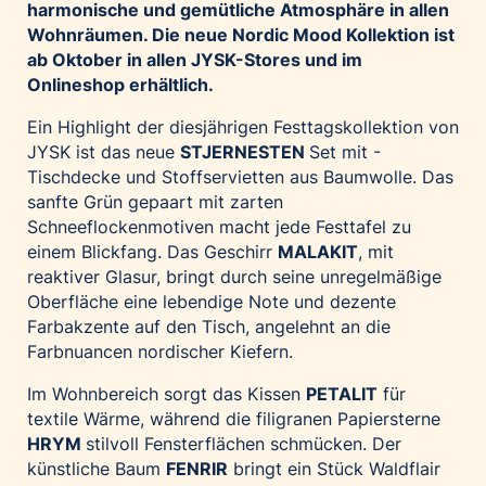
harmonische und gemütliche Atmosphäre in allen
Palfinger AG
Wohnräumen. Die neue Nordic Mood Kollektion ist
Polestar
ab Oktober in allen JYSK-Stores und im
Onlineshop erhältlich.
REXEL Austria
Starbucks
Ein Highlight der diesjährigen Festtagskollektion von
JYSK ist das neue
STJERNESTEN
Set mit -
Superbrands Austria
Tischdecke und Stoffservietten aus Baumwolle. Das
Tante Fanny
sanfte Grün gepaart mit zarten
Vollpension
Schneeflockenmotiven macht jede Festtafel zu
einem Blickfang. Das Geschirr
MALAKIT
,
mit
win2day
reaktiver Glasur, bringt durch seine unregelmäßige
Wolt
Oberfläche eine lebendige Note und dezente
woom bikes
Farbakzente auf den Tisch, angelehnt an die
Farbnuancen nordischer Kiefern.
Kontakt
Im Wohnbereich sorgt das Kissen
PETALIT
für
textile Wärme, während die filigranen Papiersterne
HRYM
stilvoll Fensterflächen schmücken. Der
künstliche Baum
FENRIR
bringt ein Stück Waldflair