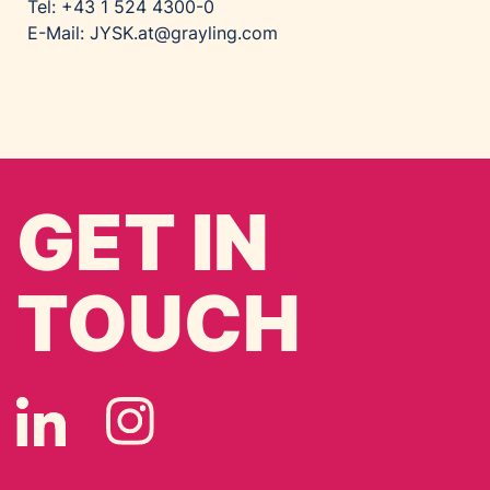
Tel: +43 1 524 4300-0
E-Mail: JYSK.at@grayling.com
GET IN
TOUCH