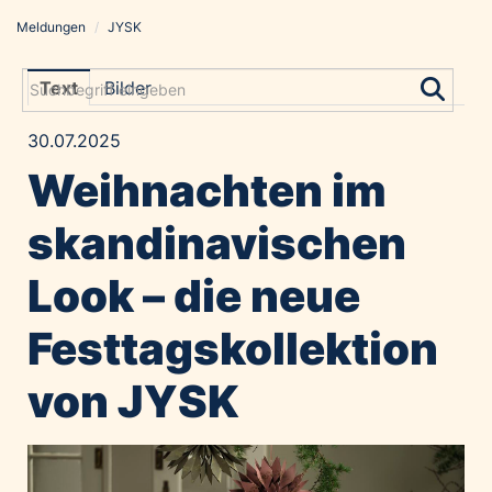
Meldungen
/
JYSK
Meldungen
Grayling Agentur
Text
Bilder
ADVANTAGE AUSTRIA
30.07.2025
Alawyer
Weihnachten im
Amadeus Austrian Music Awards
Bolt
skandinavischen
Constantia Flexibles
Look – die neue
Costa Kreuzfahrten
Coveris
Festtagskollektion
Emirates
von JYSK
Expo 2025 Osaka
Financial Times
GE HealthCare