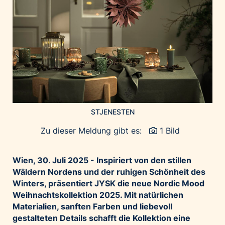
Home of Work
Huawei Consumer Business Group
IT:U
JP Immobilien
JYSK
Kroatische Zentrale für Tourismus
List Holding Gruppe
Marble House
STJENESTEN
Mediaplus
Zu dieser Meldung gibt es:
1 Bild
Microsoft
Mondelēz Österreich
Wien, 30. Juli 2025 -
Inspiriert von den stillen
Wäldern Nordens und der ruhigen Schönheit des
Muse Electronics
Winters, präsentiert JYSK die neue Nordic Mood
Neuroth
Weihnachtskollektion 2025. Mit natürlichen
öbv – Österreichischer Bundesverlag
Materialien, sanften Farben und liebevoll
gestalteten Details schafft die Kollektion eine
Ökopharm