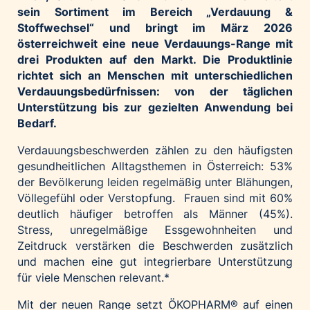
sein Sortiment im Bereich „Verdauung &
Palfinger AG
Stoffwechsel“ und bringt im März 2026
Polestar
österreichweit eine neue Verdauungs-Range mit
REXEL Austria
drei Produkten auf den Markt. Die Produktlinie
richtet sich an Menschen mit unterschiedlichen
Starbucks
Verdauungsbedürfnissen: von der täglichen
Superbrands Austria
Unterstützung bis zur gezielten Anwendung bei
Tante Fanny
Bedarf.
Vollpension
Verdauungsbeschwerden zählen zu den häufigsten
win2day
gesundheitlichen Alltagsthemen in Österreich: 53%
der Bevölkerung leiden regelmäßig unter Blähungen,
Wolt
Völlegefühl oder Verstopfung. Frauen sind mit 60%
woom bikes
deutlich häufiger betroffen als Männer (45%).
Stress, unregelmäßige Essgewohnheiten und
Kontakt
Zeitdruck verstärken die Beschwerden zusätzlich
und machen eine gut integrierbare Unterstützung
für viele Menschen relevant.*
Mit der neuen Range setzt ÖKOPHARM® auf einen