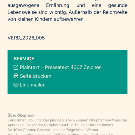
ausgewogene Ernährung und eine gesunde
Lebensweise sind wichtig. Außerhalb der Reichweite
von kleinen Kindern aufbewahren.
VERD_2026_005
SERVICE
Plaintext
-
Pressetext 4307 Zeichen
Seite drucken
Link mailen
Über Ökopharm
Kund:innen, ob jung oder junggeblieben, kennen Ökopharm44® aus der
Apotheke. Die Marke Ökopharm44® ist Teil des Unternehmens
SANOVA Pharma GesmbH, eines erfolgreichen Wiener
Handelsunternehmens, das seit Jahrzehnten das Vertrauen der