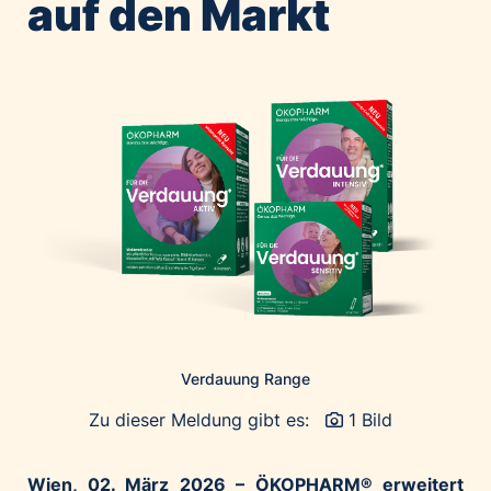
auf den Markt
Home of Work
Huawei Consumer Business Group
IT:U
JP Immobilien
JYSK
Kroatische Zentrale für Tourismus
List Holding Gruppe
Marble House
Mediaplus
Microsoft
Mondelēz Österreich
Muse Electronics
Verdauung Range
Neuroth
Zu dieser Meldung gibt es:
1 Bild
öbv – Österreichischer Bundesverlag
Ökopharm
Wien, 02. März 2026 – ÖKOPHARM® erweitert