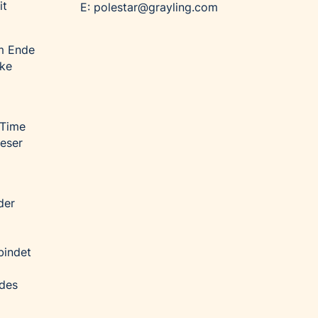
it
E: polestar@grayling.com
Am Ende
rke
 Time
ieser
der
bindet
 des