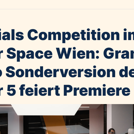
ials Competition i
r Space Wien: Gra
 Sonderversion d
 5 feiert Premiere