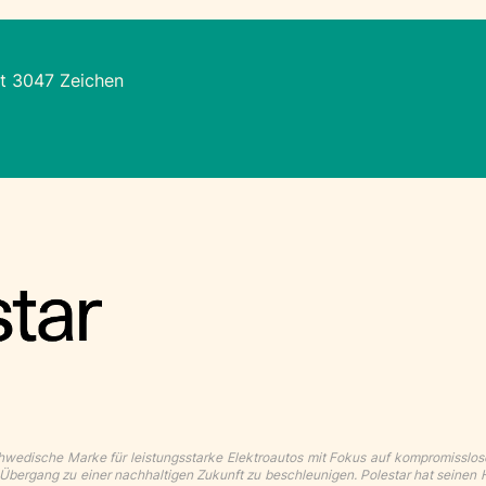
t 3047 Zeichen
chwedische Marke für leistungsstarke Elektroautos mit Fokus auf kompromisslo
Übergang zu einer nachhaltigen Zukunft zu beschleunigen. Polestar hat seinen H