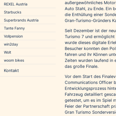
außergewöhnliches Motor
REXEL Austria
Auto Stahl, zu Ende. Ein
Starbucks
die Enthüllung einer Sond
Gran-Turismo-Gründers Ka
Superbrands Austria
Tante Fanny
Seit Dezember ist der neu
Turismo 7 und ermöglicht 
Vollpension
wurde dieses digitale Erl
win2day
Besucher konnten den Pole
Wolt
fahren und ihr Können unt
Zeiten wurden laufend in ei
woom bikes
das große Finale.
Kontakt
Vor dem Start des Finale
Communications Officer be
Entwicklungsprozess hinte
Fahrzeug detailliert gesc
getestet, um es im Spiel 
Feier der Partnerschaft p
Gran Turismo Sonderversi