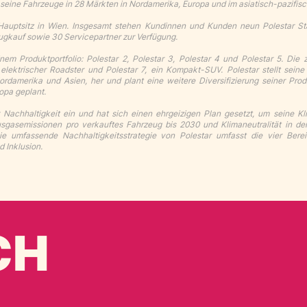
seine Fahrzeuge in 28 Märkten in Nordamerika, Europa und im asiatisch-pazifis
 Hauptsitz in Wien. Insgesamt stehen Kundinnen und Kunden neun Polestar St
ugkauf sowie 30 Servicepartner zur Verfügung.
nem Produktportfolio: Polestar 2, Polestar 3, Polestar 4 und Polestar 5. Die 
elektrischer Roadster und Polestar 7, ein Kompakt-SUV. Polestar stellt sein
ordamerika und Asien, her und plant eine weitere Diversifizierung seiner Prod
ropa geplant.
r Nachhaltigkeit ein und hat sich einen ehrgeizigen Plan gesetzt, um seine Kl
usgasemissionen pro verkauftes Fahrzeug bis 2030 und Klimaneutralität in d
e umfassende Nachhaltigkeitsstrategie von Polestar umfasst die vier Berei
d Inklusion.
CH