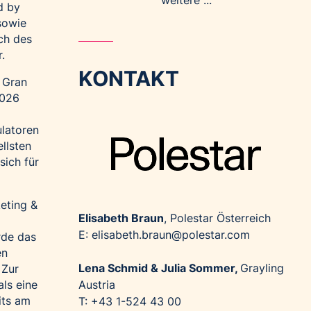
weitere ...
d by
sowie
ch des
.
KONTAKT
 Gran
2026
d
ulatoren
llsten
sich für
eting &
Elisabeth Braun
, Polestar Österreich
E: elisabeth.braun@polestar.com
rde das
en
Lena Schmid & Julia Sommer,
Grayling
 Zur
Austria
ls eine
its am
T: +43 1-524 43 00