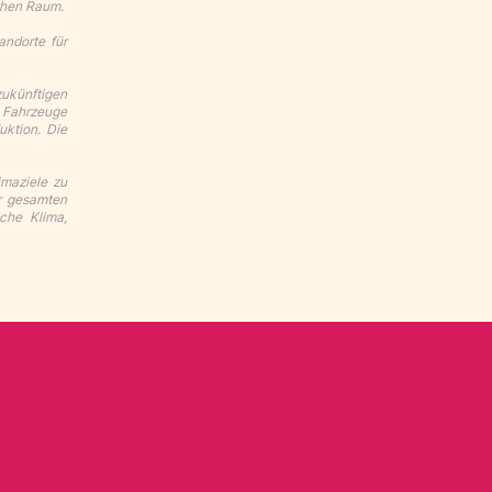
chen Raum.
andorte für
zukünftigen
e Fahrzeuge
uktion. Die
imaziele zu
er gesamten
che Klima,