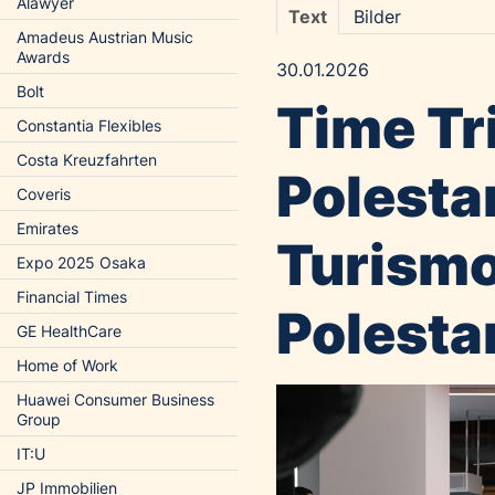
Alawyer
Text
Bilder
Amadeus Austrian Music
Awards
30.01.2026
Bolt
Time Tr
Constantia Flexibles
Costa Kreuzfahrten
Polesta
Coveris
Emirates
Turismo
Expo 2025 Osaka
Financial Times
Polestar
GE HealthCare
Home of Work
Huawei Consumer Business
Group
IT:U
JP Immobilien