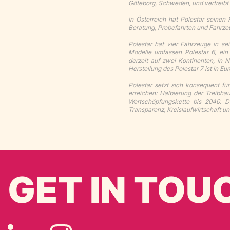
Göteborg, Schweden, und vertreibt 
In Österreich hat Polestar seinen
Beratung, Probefahrten und Fahrze
Polestar hat vier Fahrzeuge in sei
Modelle umfassen Polestar 6, ein 
derzeit auf zwei Kontinenten, in N
Herstellung des Polestar 7 ist in Eu
Polestar setzt sich konsequent fü
erreichen: Halbierung der Treibha
Wertschöpfungskette bis 2040. Di
Transparenz, Kreislaufwirtschaft un
GET IN TOU