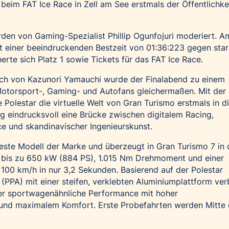
m FAT Ice Race in Zell am See erstmals der Öffentlichke
urden von Gaming-Spezialist Phillip Ogunfojuri moderiert. 
it einer beeindruckenden Bestzeit von 01:36:223 gegen sta
erte sich Platz 1 sowie Tickets für das FAT Ice Race.
h von Kazunori Yamauchi wurde der Finalabend zu einem
torsport-, Gaming- und Autofans gleichermaßen. Mit der
 Polestar die virtuelle Welt von Gran Turismo erstmals in d
 eindrucksvoll eine Brücke zwischen digitalem Racing,
ce und skandinavischer Ingenieurskunst.
ueste Modell der Marke und überzeugt in Gran Turismo 7 in 
 bis zu 650 kW (884 PS), 1.015 Nm Drehmoment und einer
100 km/h in nur 3,2 Sekunden. Basierend auf der Polestar
(PPA) mit einer steifen, verklebten Aluminiumplattform ver
rer sportwagenähnliche Performance mit hoher
 und maximalem Komfort. Erste Probefahrten werden Mitte