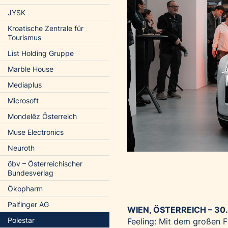
JYSK
Kroatische Zentrale für
Tourismus
List Holding Gruppe
Marble House
Mediaplus
Microsoft
Mondelēz Österreich
Muse Electronics
Neuroth
öbv – Österreichischer
Bundesverlag
Ökopharm
Palfinger AG
WIEN, ÖSTERREICH – 30.
Polestar
Feeling: Mit dem großen F