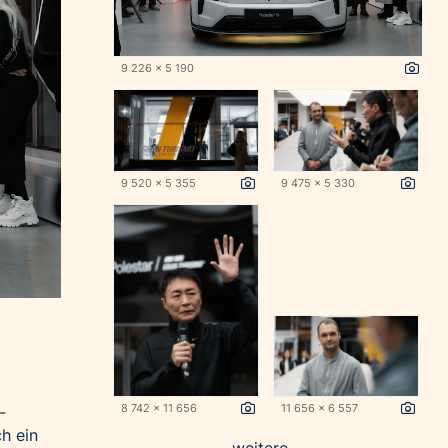
9 226 x 5 190
9 520 x 5 355
9 475 x 5 330
8 742 x 11 656
11 656 x 6 557
-
h ein