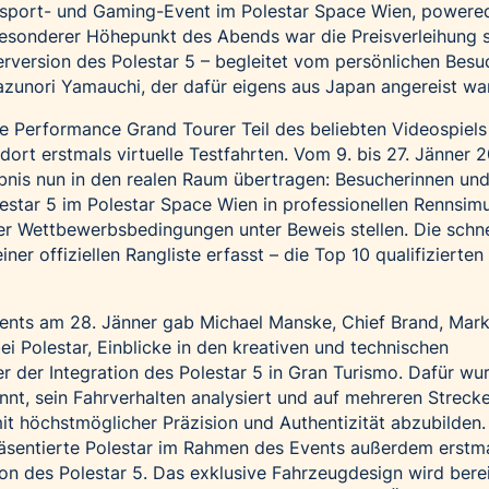
sport- und Gaming-Event im Polestar Space Wien, powere
 besonderer Höhepunkt des Abends war die Preisverleihung 
erversion des Polestar 5 – begleitet vom persönlichen Besu
zunori Yamauchi, der dafür eigens aus Japan angereist war
e Performance Grand Tourer Teil des beliebten Videospiels
dort erstmals virtuelle Testfahrten. Vom 9. bis 27. Jänner 
ebnis nun in den realen Raum übertragen: Besucherinnen un
star 5 im Polestar Space Wien in professionellen Rennsim
er Wettbewerbsbedingungen unter Beweis stellen. Die schne
ner offiziellen Rangliste erfasst – die Top 10 qualifizierten 
vents am 28. Jänner gab Michael Manske, Chief Brand, Mark
i Polestar, Einblicke in den kreativen und technischen
r der Integration des Polestar 5 in Gran Turismo. Dafür wu
annt, sein Fahrverhalten analysiert und auf mehreren Streck
mit höchstmöglicher Präzision und Authentizität abzubilden.
räsentierte Polestar im Rahmen des Events außerdem erstma
on des Polestar 5. Das exklusive Fahrzeugdesign wird bere