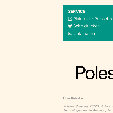
SERVICE
Plaintext
-
Pressetex
Seite drucken
Link mailen
Über Polestar
Polestar (Nasdaq: PSNY) ist die s
Technologie und der Ambition, den 