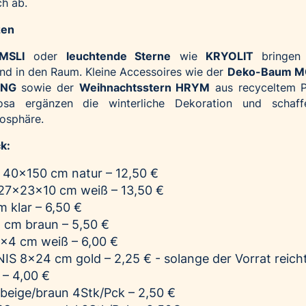
h ab.
zen
MSLI
oder
leuchtende Sterne
wie
KRYOLIT
bringen 
nd in den Raum. Kleine Accessoires wie der
Deko-Baum M
ING
sowie der
Weihnachtsstern HRYM
aus recyceltem P
osa ergänzen die winterliche Dekoration und schaff
mosphäre.
k:
40x150 cm natur – 12,50 €
27x23x10 cm weiß – 13,50 €
 klar – 6,50 €
 cm braun – 5,50 €
4 cm weiß – 6,00 €
NIS
8x24 cm gold – 2,25 € - solange der Vorrat reich
– 4,00 €
beige/braun 4Stk/Pck – 2,50 €