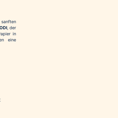
sanften
ODI
, der
apier in
en eine
t