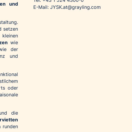
Tel: +43 1 524 4300-0
ten und
E-Mail: JYSK.at@grayling.com
taltung.
d setzen
 kleinen
rzen
wie
ie der
anz und
nktional
stlichem
rts oder
saisonale
nd die
rvietten
n runden