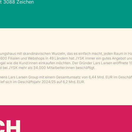
t 3088 Zeichen
chtungshaus mit skandinavischen Wurzeln, das es einfach macht, jeden Raum in H
3.600 Filialen und Webshops in 49 Ländern hat JYSK immer ein gutes Angebot un
gal wie die Kund:innen einkaufen möchten. Der Gründer Lars Larsen eröffnete 1
nd bei JYSK mehr als 34.000 Mitarbeiter:innen beschäftigt.
hmens Lars Larsen Group mit einem Gesamtumsatz von 6,44 Mrd. EUR im Geschäf
ef sich im Geschäftsjahr 2024/25 auf 6,2 Mrd. EUR.
CH