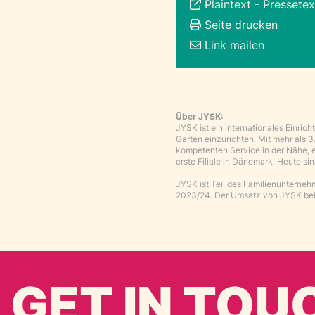
Plaintext
-
Pressetex
Seite drucken
Link mailen
Über JYSK:
JYSK ist ein internationales Einri
Garten einzurichten. Mit mehr als 
kompetenten Service in der Nähe, e
erste Filiale in Dänemark. Heute si
JYSK ist Teil des Familienunterne
2023/24. Der Umsatz von JYSK beli
GET IN TOU