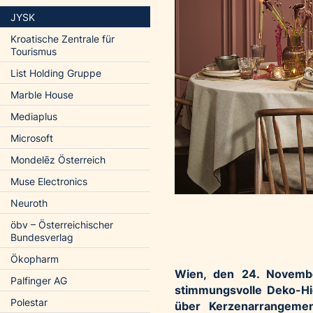
JYSK
Kroatische Zentrale für
Tourismus
List Holding Gruppe
Marble House
Mediaplus
Microsoft
Mondelēz Österreich
Muse Electronics
Neuroth
öbv – Österreichischer
Bundesverlag
Ökopharm
Wien, den 24. Novemb
Palfinger AG
stimmungsvolle Deko-Hig
Polestar
über Kerzenarrangement