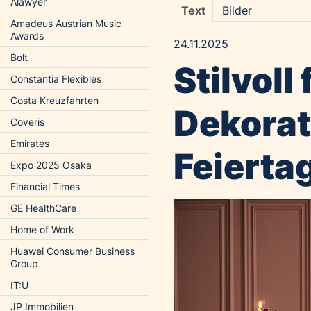
Alawyer
Text
Bilder
Amadeus Austrian Music
Awards
24.11.2025
Bolt
Stilvoll
Constantia Flexibles
Costa Kreuzfahrten
Dekorat
Coveris
Emirates
Feierta
Expo 2025 Osaka
Financial Times
GE HealthCare
Home of Work
Huawei Consumer Business
Group
IT:U
JP Immobilien