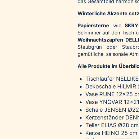
das Gesamtbild harmonisc
Winterliche Akzente set
Papiersterne
wie
SKRY
Schimmer auf den Tisch u
Weihnachtszapfen DELL
Staubgrün oder Staubr
gemütliche, saisonale At
Alle Produkte im Überblic
Tischläufer
NELLIKE
Dekoschale
HILMIR
Vase
RUNE
12x25 cm
Vase
YNGVAR
12x21
Schale
JENSEN
Ø22x
Kerzenständer
DEN
Teller
ELIAS
Ø28 cm 
Kerze
HEINO
25 cm 