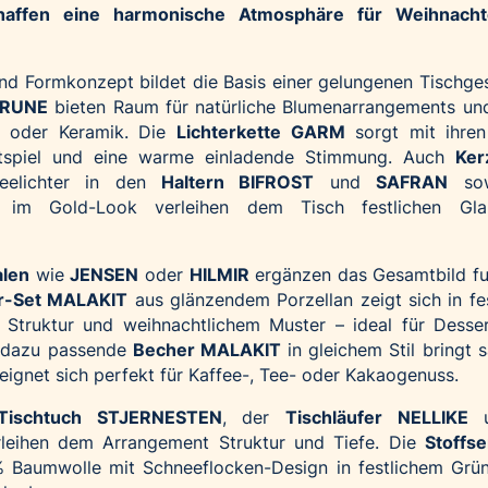
schaffen eine harmonische Atmosphäre für Weihnach
nd Formkonzept bildet die Basis einer gelungenen Tischges
RUNE
bieten Raum für natürliche Blumenarrangements un
s oder Keramik. Die
Lichterkette GARM
sorgt mit ihren
chtspiel und eine warme einladende Stimmung. Auch
Ke
eelichter in den
Haltern BIFROST
und
SAFRAN
sow
im Gold-Look verleihen dem Tisch festlichen Gl
alen
wie
JENSEN
oder
HILMIR
ergänzen das Gesamtbild fu
er-Set MALAKIT
aus glänzendem Porzellan zeigt sich in fe
er Struktur und weihnachtlichem Muster – ideal für Desse
er dazu passende
Becher MALAKIT
in gleichem Stil bringt 
ignet sich perfekt für Kaffee-, Tee- oder Kakaogenuss.
Tischtuch
STJERNESTEN
, der
Tischläufer
NELLIKE
u
rleihen dem Arrangement Struktur und Tiefe. Die
Stoffse
 Baumwolle mit Schneeflocken-Design in festlichem Grü