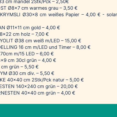
3 cm mandel 2Stk/Pck – 2,50€
OST
Ø8x7 cm warmes grau – 3,50 €
KRYMSLI
Ø30x8 cm weißes Papier – 4,00 € - sola
AN
Ø11x11 cm gold – 4,00 €
x22 cm holz – 7,00 €
YOLIT
Ø38 cm weiß m/LED – 15,00 €
DELLING
16 cm m/LED und Timer – 8,00 €
70cm m/15 LED – 6,00 €
x9 cm 30cl grün – 4,00 €
cm grün – 5,50 €
RYM
Ø30 cm div. – 5,50 €
IKE
40x40 cm 2Stk/Pck natur – 5,00 €
ESTEN
140x240 cm grün – 20,00 €
RNESTEN
40x40 cm grün – 4,00 €