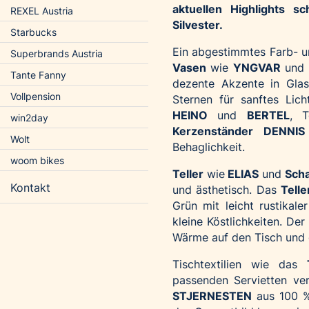
aktuellen Highlights 
REXEL Austria
Silvester.
Starbucks
Ein abgestimmtes Farb- u
Superbrands Austria
Vasen
wie
YNGVAR
und
Tante Fanny
dezente Akzente in Gla
Vollpension
Sternen für sanftes Li
HEINO
und
BERTEL
, T
win2day
Kerzenständer DENNIS
Wolt
Behaglichkeit.
woom bikes
Teller
wie
ELIAS
und
Sch
Kontakt
und ästhetisch. Das
Tell
Grün mit leicht rustikal
kleine Köstlichkeiten. D
Wärme auf den Tisch und e
Tischtextilien wie das
passenden Servietten ve
STJERNESTEN
aus 100 %