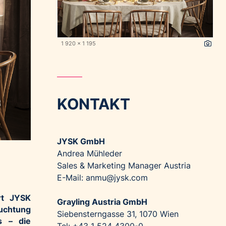
1 920 x 1 195
KONTAKT
JYSK GmbH
Andrea Mühleder
Sales & Marketing Manager Austria
E-Mail: anmu@jysk.com
ert JYSK
Grayling Austria GmbH
euchtung
Siebensterngasse 31, 1070 Wien
s – die