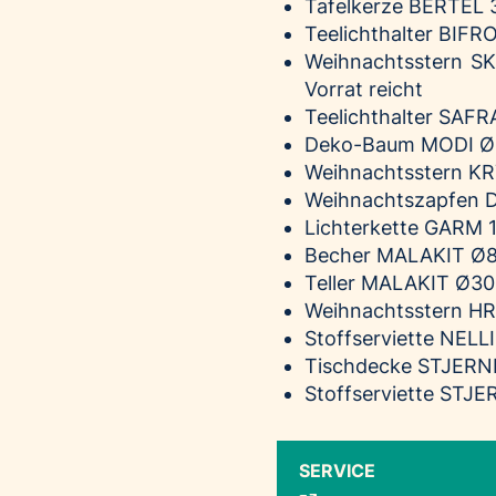
Tafelkerze
BERTEL
3
Teelichthalter
BIFR
Weihnachtsstern S
K
Vorrat reicht
Teelichthalter
SAFR
Deko-Baum
MODI
Ø8
Weihnachtsstern
KR
Weihnachtszapfen
Lichterkette
GARM
1
Becher
MALAKIT
Ø8
Teller
MALAKIT
Ø30 
Weihnachtsstern
H
Stoffserviette
NELL
Tischdecke
STJERN
Stoffserviette
STJE
SERVICE