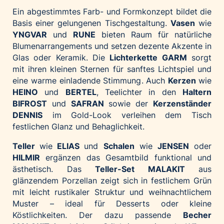
Palfinger AG
Ein abgestimmtes Farb- und Formkonzept bildet die
Basis einer gelungenen Tischgestaltung.
Vasen
wie
Polestar
YNGVAR
und
RUNE
bieten Raum für natürliche
REXEL Austria
Blumenarrangements und setzen dezente Akzente in
Starbucks
Glas oder Keramik. Die
Lichterkette GARM
sorgt
mit ihren kleinen Sternen für sanftes Lichtspiel und
Superbrands Austria
eine warme einladende Stimmung. Auch
Kerzen
wie
Tante Fanny
HEINO
und
BERTEL
, Teelichter in den
Haltern
BIFROST
und
SAFRAN
sowie der
Kerzenständer
Vollpension
DENNIS
im Gold-Look verleihen dem Tisch
win2day
festlichen Glanz und Behaglichkeit.
Wolt
Teller
wie
ELIAS
und
Schalen
wie
JENSEN
oder
woom bikes
HILMIR
ergänzen das Gesamtbild funktional und
ästhetisch. Das
Teller-Set MALAKIT
aus
Kontakt
glänzendem Porzellan zeigt sich in festlichem Grün
mit leicht rustikaler Struktur und weihnachtlichem
Muster – ideal für Desserts oder kleine
Köstlichkeiten. Der dazu passende
Becher