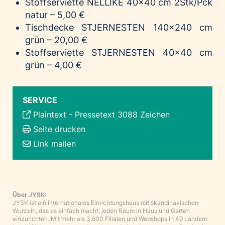
Stoffserviette
NELLIKE
40x40 cm 2Stk/Pck
natur – 5,00 €
Tischdecke
STJERNESTEN
140x240 cm
grün – 20,00 €
Stoffserviette
STJERNESTEN
40x40 cm
grün – 4,00 €
SERVICE
Plaintext
-
Pressetext 3088 Zeichen
Seite drucken
Link mailen
Über JYSK:
JYSK ist ein internationales Einrichtungshaus mit skandinavischen
Wurzeln, das es einfach macht, jeden Raum in Haus und Garten
einzurichten. Mit mehr als 3.600 Filialen und Webshops in 49 Ländern