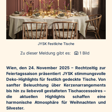
Home of Work
Huawei Consumer Business Group
IT:U
JP Immobilien
JYSK
Kroatische Zentrale für Tourismus
JYSK Festliche Tische
List Holding Gruppe
Zu dieser Meldung gibt es:
1 Bild
Marble House
Mediaplus
Wien, den 24. November 2025 –
Rechtzeitig zur
Microsoft
Feiertagssaison präsentiert JYSK stimmungsvolle
Mondelēz Österreich
Deko-Highlights für festlich gedeckte Tische. Von
sanfter Beleuchtung über Kerzenarrangements
Muse Electronics
bis hin zu liebevoll gestalteten Tischaccessoires –
Neuroth
die aktuellen Highlights schaffen eine
öbv – Österreichischer Bundesverlag
harmonische Atmosphäre für Weihnachten und
Silvester.
Ökopharm