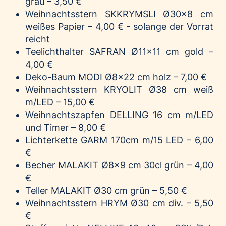
grau – 3,50 €
Weihnachtsstern S
KKRYMSLI
Ø30x8 cm
weißes Papier – 4,00 € - solange der Vorrat
reicht
Teelichthalter
SAFRAN
Ø11x11 cm gold –
4,00 €
Deko-Baum
MODI
Ø8x22 cm holz – 7,00 €
Weihnachtsstern
KRYOLIT
Ø38 cm weiß
m/LED – 15,00 €
Weihnachtszapfen
DELLING
16 cm m/LED
und Timer – 8,00 €
Lichterkette
GARM
170cm m/15 LED – 6,00
€
Becher
MALAKIT
Ø8x9 cm 30cl grün – 4,00
€
Teller
MALAKIT
Ø30 cm grün – 5,50 €
Weihnachtsstern
HRYM
Ø30 cm div. – 5,50
€