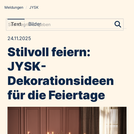
Meldungen
/
JYSK
Meldungen
Grayling Agentur
Text
Bilder
ADVANTAGE AUSTRIA
24.11.2025
Alawyer
Stilvoll feiern:
Amadeus Austrian Music Awards
Bolt
JYSK-
Constantia Flexibles
Dekorationsideen
Costa Kreuzfahrten
Coveris
für die Feiertage
Emirates
Expo 2025 Osaka
Financial Times
GE HealthCare