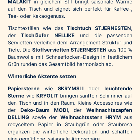
MALAKIT
in gleichem Stil bringt saisonale Wärme
auf den Tisch und eignet sich perfekt für Kaffee-,
Tee- oder Kakaogenuss.
Tischtextilien wie das
Tischtuch
STJERNESTEN
,
der
Tischläufer
NELLIKE
und die passenden
Servietten verleihen dem Arrangement Struktur und
Tiefe. Die
Stoffservietten STJERNESTEN
aus 100 %
Baumwolle mit Schneeflocken-Design in festlichem
Grün runden das Gesamtbild harmonisch ab.
Winterliche Akzente setzen
Papiersterne
wie
SKRYMSLI
oder
leuchtende
Sterne
wie
KRYOLIT
bringen sanften Schimmer auf
den Tisch und in den Raum. Kleine Accessoires wie
der
Deko-Baum MODI
, der
Weihnachtszapfen
DELLING
sowie der
Weihnachtsstern HRYM
aus
recyceltem Papier in Staubgrün oder Staubrosa
ergänzen die winterliche Dekoration und schaffen
eine gemütliche, saisonale Atmosphäre.