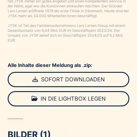
hat JYSK immer ein gutes Angebot und einen kompetenten Service in
der Nähe, egal wie die Kund:innen einkaufen möchten. Der Gründer
Lars Larsen eröffnete 1979 die erste Filiale in Dänemark. Heute sind bei
JYSK mehr als 34.000 Mitarbeiter:innen beschäftigt.
JYSK ist Teil des Familienunternehmens Lars Larsen Group mit einem
Gesamtumsatz von 6,44 Mrd. EUR im Geschäftsjahr 2023/24. Der
Umsatz von JYSK belief sich im Geschäftsjahr 2024/25 auf 6,2 Mrd.
EUR.
Alle Inhalte dieser Meldung als .zip:
SOFORT DOWNLOADEN
IN DIE LIGHTBOX LEGEN
BILDER (1)