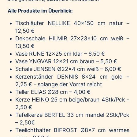
Alle Produkte im Überblick:
Tischläufer
NELLIKE
40x150 cm natur –
12,50 €
Dekoschale
HILMIR
27x23x10 cm weiß –
13,50 €
Vase
RUNE
12x25 cm klar – 6,50 €
Vase
YNGVAR
12x21 cm braun – 5,50 €
Schale
JENSEN
Ø22x4 cm weiß – 6,00 €
Kerzenständer
DENNIS
8x24 cm gold –
2,25 € - solange der Vorrat reicht
Teller
ELIAS
Ø28 cm – 4,00 €
Kerze
HEINO
25 cm beige/braun 4Stk/Pck –
2,50 €
Tafelkerze
BERTEL
33 cm mandel 2Stk/Pck
– 2,50€
Teelichthalter
BIFROST
Ø8x7 cm warmes