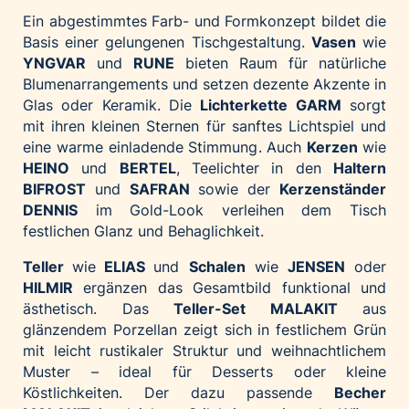
Palfinger AG
Ein abgestimmtes Farb- und Formkonzept bildet die
Basis einer gelungenen Tischgestaltung.
Vasen
wie
Polestar
YNGVAR
und
RUNE
bieten Raum für natürliche
REXEL Austria
Blumenarrangements und setzen dezente Akzente in
Starbucks
Glas oder Keramik. Die
Lichterkette GARM
sorgt
mit ihren kleinen Sternen für sanftes Lichtspiel und
Superbrands Austria
eine warme einladende Stimmung. Auch
Kerzen
wie
Tante Fanny
HEINO
und
BERTEL
, Teelichter in den
Haltern
BIFROST
und
SAFRAN
sowie der
Kerzenständer
Vollpension
DENNIS
im Gold-Look verleihen dem Tisch
win2day
festlichen Glanz und Behaglichkeit.
Wolt
Teller
wie
ELIAS
und
Schalen
wie
JENSEN
oder
woom bikes
HILMIR
ergänzen das Gesamtbild funktional und
ästhetisch. Das
Teller-Set MALAKIT
aus
Kontakt
glänzendem Porzellan zeigt sich in festlichem Grün
mit leicht rustikaler Struktur und weihnachtlichem
Muster – ideal für Desserts oder kleine
Köstlichkeiten. Der dazu passende
Becher