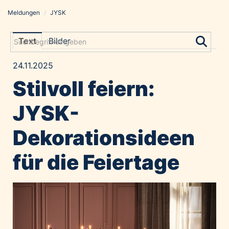
Meldungen
/
JYSK
Meldungen
Grayling Agentur
Text
Bilder
ADVANTAGE AUSTRIA
24.11.2025
Alawyer
Stilvoll feiern:
Amadeus Austrian Music Awards
Bolt
JYSK-
Constantia Flexibles
Dekorationsideen
Costa Kreuzfahrten
Coveris
für die Feiertage
Emirates
Expo 2025 Osaka
Financial Times
GE HealthCare