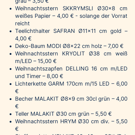
grau – 3,50 €
Weihnachtsstern S
KKRYMSLI
Ø30x8 cm
weißes Papier – 4,00 € - solange der Vorrat
reicht
Teelichthalter
SAFRAN
Ø11x11 cm gold –
4,00 €
Deko-Baum
MODI
Ø8x22 cm holz – 7,00 €
Weihnachtsstern
KRYOLIT
Ø38 cm weiß
m/LED – 15,00 €
Weihnachtszapfen
DELLING
16 cm m/LED
und Timer – 8,00 €
Lichterkette
GARM
170cm m/15 LED – 6,00
€
Becher
MALAKIT
Ø8x9 cm 30cl grün – 4,00
€
Teller
MALAKIT
Ø30 cm grün – 5,50 €
Weihnachtsstern
HRYM
Ø30 cm div. – 5,50
€