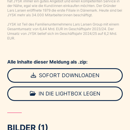
hat JYSK immer ein gutes Angebot und einen kompetenten Service in
der Nähe, egal wie die Kund:innen einkaufen möchten. Der Gründer
Lars Larsen eröffnete 1979 die erste Filiale in Dänemark. Heute sind bei
JYSK mehr als 34.000 Mitarbeiter:innen beschäftigt.
JYSK ist Teil des Familienunternehmens Lars Larsen Group mit einem
Gesamtumsatz von 6,44 Mrd. EUR im Geschäftsjahr 2023/24. Der
Umsatz von JYSK belief sich im Geschäftsjahr 2024/25 auf 6,2 Mrd.
EUR.
Alle Inhalte dieser Meldung als .zip:
SOFORT DOWNLOADEN
IN DIE LIGHTBOX LEGEN
BILDER (1)