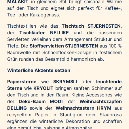
MALAKIT
in gleichem Stil bringt saisonale Wärme
auf den Tisch und eignet sich perfekt für Kaffee-,
Tee- oder Kakaogenuss.
Tischtextilien wie das
Tischtuch
STJERNESTEN
,
der
Tischläufer
NELLIKE
und die passenden
Servietten verleihen dem Arrangement Struktur und
Tiefe. Die
Stoffservietten STJERNESTEN
aus 100 %
Baumwolle mit Schneeflocken-Design in festlichem
Grün runden das Gesamtbild harmonisch ab.
Winterliche Akzente setzen
Papiersterne
wie
SKRYMSLI
oder
leuchtende
Sterne
wie
KRYOLIT
bringen sanften Schimmer auf
den Tisch und in den Raum. Kleine Accessoires wie
der
Deko-Baum MODI
, der
Weihnachtszapfen
DELLING
sowie der
Weihnachtsstern HRYM
aus
recyceltem Papier in Staubgrün oder Staubrosa
ergänzen die winterliche Dekoration und schaffen
eine gemütliche, saisonale Atmosphäre.