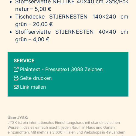
Stoffserviette
NELLIKE
40x40 cm 2Stk/Pck
natur – 5,00 €
Tischdecke
STJERNESTEN
140x240 cm
grün – 20,00 €
Stoffserviette
STJERNESTEN
40x40 cm
grün – 4,00 €
SERVICE
Plaintext
-
Pressetext 3088 Zeichen
Seite drucken
Link mailen
Über JYSK:
JYSK ist ein internationales Einrichtungshaus mit skandinavischen
Wurzeln, das es einfach macht, jeden Raum in Haus und Garten
einzurichten. Mit mehr als 3.600 Filialen und Webshops in 49 Ländern