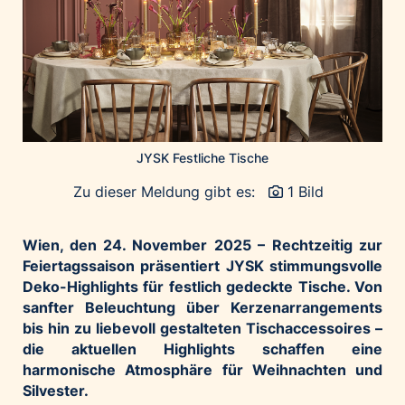
Home of Work
Huawei Consumer Business Group
IT:U
JP Immobilien
JYSK
Kroatische Zentrale für Tourismus
JYSK Festliche Tische
List Holding Gruppe
Zu dieser Meldung gibt es:
1 Bild
Marble House
Mediaplus
Wien, den 24. November 2025 –
Rechtzeitig zur
Microsoft
Feiertagssaison präsentiert JYSK stimmungsvolle
Mondelēz Österreich
Deko-Highlights für festlich gedeckte Tische. Von
sanfter Beleuchtung über Kerzenarrangements
Muse Electronics
bis hin zu liebevoll gestalteten Tischaccessoires –
Neuroth
die aktuellen Highlights schaffen eine
öbv – Österreichischer Bundesverlag
harmonische Atmosphäre für Weihnachten und
Silvester.
Ökopharm