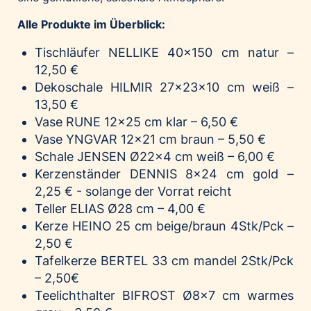
Alle Produkte im Überblick:
Tischläufer
NELLIKE
40x150 cm natur –
12,50 €
Dekoschale
HILMIR
27x23x10 cm weiß –
13,50 €
Vase
RUNE
12x25 cm klar – 6,50 €
Vase
YNGVAR
12x21 cm braun – 5,50 €
Schale
JENSEN
Ø22x4 cm weiß – 6,00 €
Kerzenständer
DENNIS
8x24 cm gold –
2,25 € - solange der Vorrat reicht
Teller
ELIAS
Ø28 cm – 4,00 €
Kerze
HEINO
25 cm beige/braun 4Stk/Pck –
2,50 €
Tafelkerze
BERTEL
33 cm mandel 2Stk/Pck
– 2,50€
Teelichthalter
BIFROST
Ø8x7 cm warmes