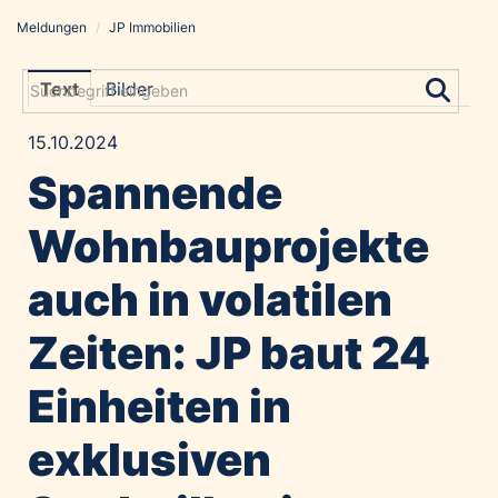
Meldungen
/
JP Immobilien
Meldungen
Grayling Agentur
Text
Bilder
ADVANTAGE AUSTRIA
15.10.2024
Alawyer
Spannende
Amadeus Austrian Music Awards
Bolt
Wohnbauprojekte
Constantia Flexibles
auch in volatilen
Costa Kreuzfahrten
Coveris
Zeiten: JP baut 24
Emirates
Einheiten in
Expo 2025 Osaka
Financial Times
exklusiven
GE HealthCare