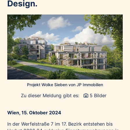
Design.
Palfinger AG
Polestar
REXEL Austria
Starbucks
Superbrands Austria
Tante Fanny
Vollpension
win2day
Wolt
Projekt Wolke Sieben von JP Immobilien
woom bikes
Zu dieser Meldung gibt es:
5 Bilder
Kontakt
Wien, 15. Oktober 2024
In der Werfelstraße 7 im 17. Bezirk entstehen bis