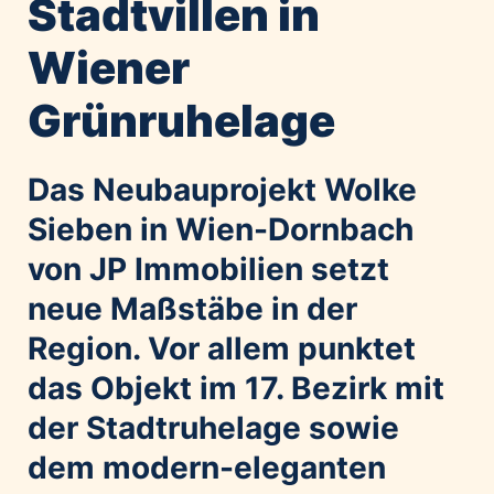
Stadtvillen in
Home of Work
Huawei Consumer Business Group
Wiener
IT:U
Grünruhelage
JP Immobilien
JYSK
Kroatische Zentrale für Tourismus
Das Neubauprojekt Wolke
List Holding Gruppe
Sieben in Wien-Dornbach
Marble House
von JP Immobilien setzt
Mediaplus
neue Maßstäbe in der
Microsoft
Region. Vor allem punktet
Mondelēz Österreich
Muse Electronics
das Objekt im 17. Bezirk mit
Neuroth
der Stadtruhelage sowie
öbv – Österreichischer Bundesverlag
dem modern-eleganten
Ökopharm