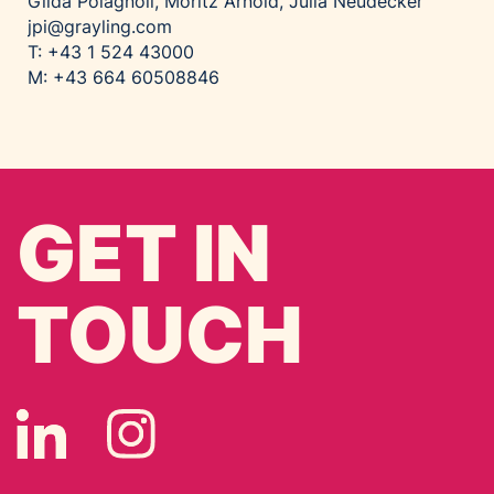
Gilda Polagnoli, Moritz Arnold, Julia Neudecker
jpi@grayling.com
T: +43 1 524 43000
M: +43 664 60508846
GET IN
TOUCH