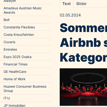
Alawyer
Text
Bilder
Amadeus Austrian Music
Awards
02.05.2024
Bolt
Sommer
Constantia Flexibles
Costa Kreuzfahrten
Airbnb s
Coveris
Emirates
Kategor
Expo 2025 Osaka
Financial Times
GE HealthCare
Home of Work
Huawei Consumer Business
Group
IT:U
JP Immobilien