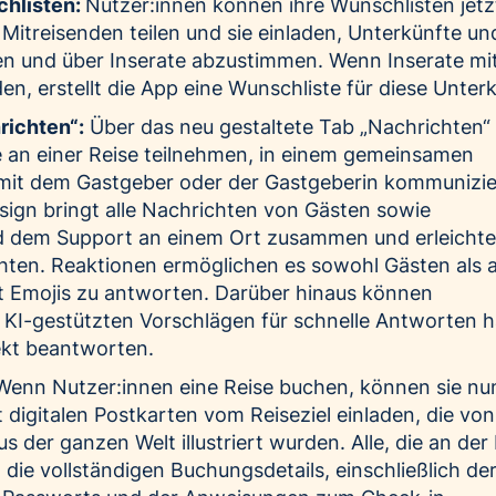
hlisten:
Nutzer:innen können ihre Wunschlisten jetz
Mitreisenden teilen und sie einladen, Unterkünfte un
n und über Inserate abzustimmen. Wenn Inserate mi
en, erstellt die App eine Wunschliste für diese Unter
richten“:
Über das neu gestaltete Tab „Nachrichten“
ie an einer Reise teilnehmen, in einem gemeinsamen
mit dem Gastgeber oder der Gastgeberin kommunizie
sign bringt alle Nachrichten von Gästen sowie
d dem Support an einem Ort zusammen und erleichter
ten. Reaktionen ermöglichen es sowohl Gästen als 
t Emojis zu antworten. Darüber hinaus können
 KI-gestützten Vorschlägen für schnelle Antworten h
rekt beantworten.
enn Nutzer:innen eine Reise buchen, können sie nu
digitalen Postkarten vom Reiseziel einladen, die von
 der ganzen Welt illustriert wurden. Alle, die an der
 die vollständigen Buchungsdetails, einschließlich de