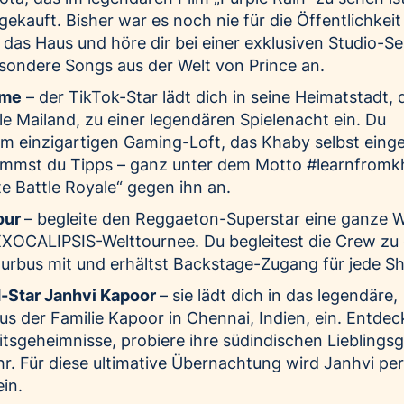
gekauft. Bisher war es noch nie für die Öffentlichkeit
das Haus und höre dir bei einer exklusiven Studio-Se
sondere Songs aus der Welt von Prince an.
ame
– der TikTok-Star lädt dich in seine Heimatstadt, 
le Mailand, zu einer legendären Spielenacht ein. Du
em einzigartigen Gaming-Loft, das Khaby selbst einge
mmst du Tipps – ganz unter dem Motto #learnfromk
ite Battle Royale“ gegen ihn an.
our
– begleite den Reggaeton-Superstar eine ganze 
XXOCALIPSIS-Welttournee. Du begleitest die Crew zu
ourbus mit und erhältst Backstage-Zugang für jede S
-Star Janhvi Kapoor
– sie lädt dich in das legendäre,
 der Familie Kapoor in Chennai, Indien, ein. Entdec
sgeheimnisse, probiere ihre südindischen Lieblingsg
r. Für diese ultimative Übernachtung wird Janhvi per
in.