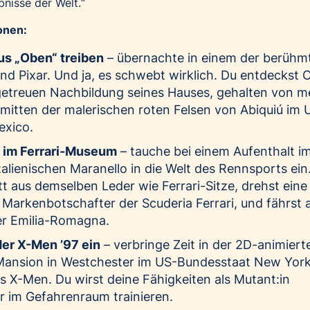
nisse der Welt.“
konen:
us „Oben“ treiben
– übernachte in einem der berühm
d Pixar. Und ja, es schwebt wirklich. Du entdeckst C
lgetreuen Nachbildung seines Hauses, gehalten von m
nmitten der malerischen roten Felsen von Abiquiú im 
xico.
t im Ferrari-Museum
– tauche bei einem Aufenthalt i
alienischen Maranello in die Welt des Rennsports ein
tt aus demselben Leder wie Ferrari-Sitze, drehst ein
Markenbotschafter der Scuderia Ferrari, und fährst a
er Emilia-Romagna.
der X-Men ’97 ein
– verbringe Zeit in der 2D-animiert
Mansion in Westchester im US-Bundesstaat New Yor
s X-Men. Du wirst deine Fähigkeiten als Mutant:in
 im Gefahrenraum trainieren.