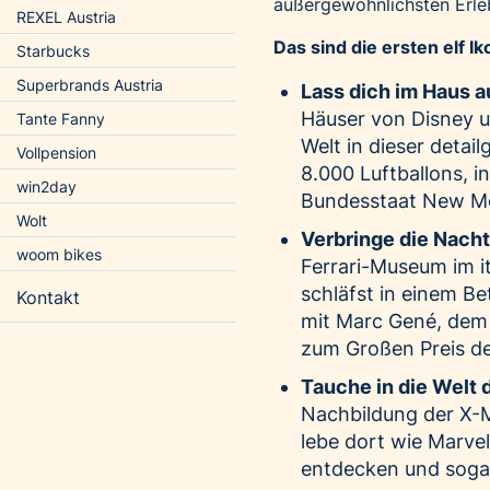
außergewöhnlichsten Erleb
REXEL Austria
Das sind die ersten elf I
Starbucks
Superbrands Austria
Lass dich im Haus a
Häuser von Disney un
Tante Fanny
Welt in dieser detai
Vollpension
8.000 Luftballons, i
win2day
Bundesstaat New Me
Wolt
Verbringe die Nach
woom bikes
Ferrari-Museum im it
schläfst in einem Be
Kontakt
mit Marc Gené, dem 
zum Großen Preis d
Tauche in die Welt 
Nachbildung der X-
lebe dort wie Marvel
entdecken und sogar