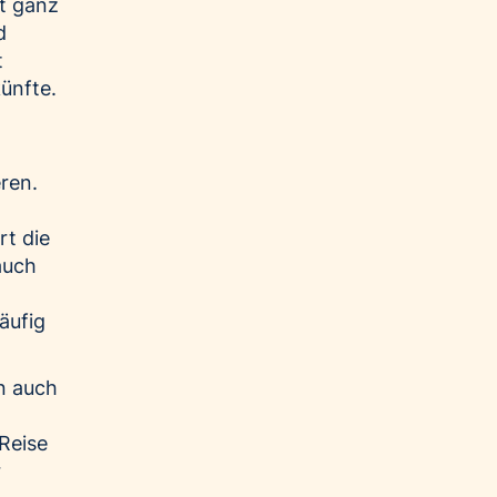
t ganz
d
t
künfte.
ren.
t die
auch
äufig
n auch
 Reise
r