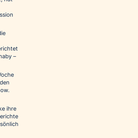
ssion
die
richtet
haby –
Woche
 den
how.
ke ihre
erichte
sönlich