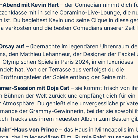
-Abend mit Kevin Hart
– der Comedian nimmt dich f
tzenklasse mit in seine Coramino-Live-Lounge, die nu
h ist. Du begleitest Kevin und seine Clique in diese g
la verkosten und die besten Comedians unserer Zeit l
Orsay auf
– übernachte im legendären Uhrenraum de
s, den Mathieu Lehanneur, der Designer der Fackel 
 Olympischen Spiele in Paris 2024, in ein luxuriöses
delt hat. Von der Terrasse aus verfolgst du die
Eröffnungsfeier der Spiele entlang der Seine mit.
mer-Session mit Doja Cat
– sie kommt frisch von ih
n Bühnen der Welt zurück und empfängt dich für ein
er Atmosphäre. Du genießt eine unvergessliche private
ance der Grammy-Gewinnerin, bei der sie sowohl i
auch Tracks aus ihrem neuesten Album zum Besten gib
Rain“-Haus von Prince
– das Haus in Minneapolis im 
a, das im legendären Film „Purple Rain“ zu sehen ist