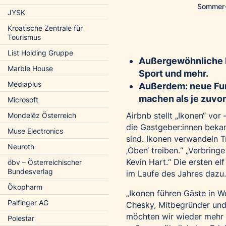
Sommer-U
JYSK
Kroatische Zentrale für
Tourismus
List Holding Gruppe
Außergewöhnliche Er
Marble House
Sport und mehr.
Mediaplus
Außerdem: neue Fun
machen als je zuvor
Microsoft
Airbnb stellt „Ikonen“ vor
Mondelēz Österreich
die Gastgeber:innen bekan
Muse Electronics
sind. Ikonen verwandeln T
Neuroth
‚Oben‘ treiben.“ „Verbrin
Kevin Hart.“ Die ersten el
öbv – Österreichischer
Bundesverlag
im Laufe des Jahres dazu.
Ökopharm
„Ikonen führen Gäste in Wel
Palfinger AG
Chesky, Mitbegründer und
möchten wir wieder mehr M
Polestar