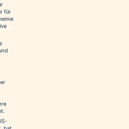
ür
r für
eheime
ive
s
und
rer
hre
t.
US-
, hat