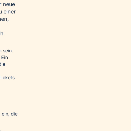
r neue
u einer
nen,
ch
 sein.
 Ein
die
Tickets
ein, die