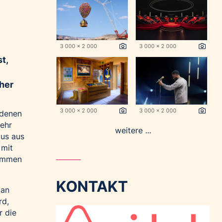
3 000 x 2 000
3 000 x 2 000
t,
her
3 000 x 2 000
3 000 x 2 000
 denen
mehr
weitere ...
aus aus
 mit
kommen
KONTAKT
ian
rd,
r die