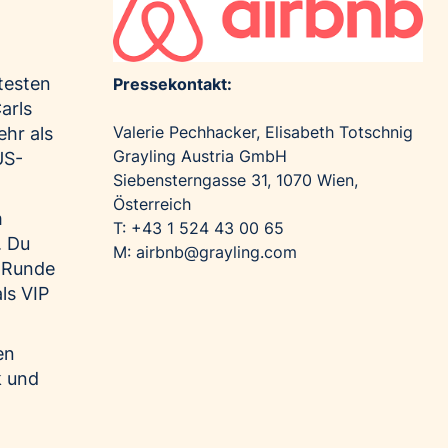
testen
Pressekontakt:
arls
Valerie Pechhacker, Elisabeth Totschnig
ehr als
Grayling Austria GmbH
US-
Siebensterngasse 31, 1070 Wien,
Österreich
m
T: +43 1 524 43 00 65
. Du
M:
airbnb@grayling.com
e Runde
ls VIP
en
k und