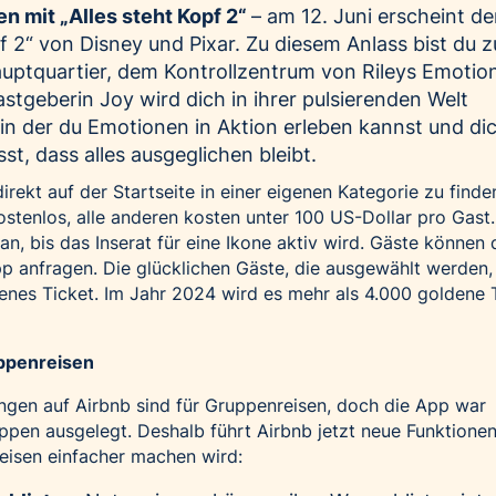
n mit „Alles steht Kopf 2“
– am 12. Juni erscheint de
pf 2“ von Disney und Pixar. Zu diesem Anlass bist du z
ptquartier, dem Kontrollzentrum von Rileys Emotio
stgeberin Joy wird dich in ihrer pulsierenden Welt
in der du Emotionen in Aktion erleben kannst und di
, dass alles ausgeglichen bleibt.
rekt auf der Startseite in einer eigenen Kategorie zu finden
ostenlos, alle anderen kosten unter 100 US-Dollar pro Gast.
n, bis das Inserat für eine Ikone aktiv wird. Gäste können 
p anfragen. Die glücklichen Gäste, die ausgewählt werden,
ldenes Ticket. Im Jahr 2024 wird es mehr als 4.000 goldene 
ppenreisen
ngen auf Airbnb sind für Gruppenreisen, doch die App war
ppen ausgelegt. Deshalb führt Airbnb jetzt neue Funktionen 
eisen einfacher machen wird: