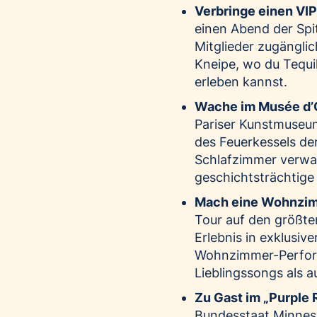
Verbringe einen VIP
einen Abend der Spi
Mitglieder zugänglic
Kneipe, wo du Tequi
erleben kannst.
Wache im Musée d’
Pariser Kunstmuseum
des Feuerkessels der
Schlafzimmer verwan
geschichtsträchtige 
Mach eine Wohnzim
Tour auf den größte
Erlebnis in exklusiv
Wohnzimmer-Perform
Lieblingssongs als 
Zu Gast im „Purple 
Bundesstaat Minnesot