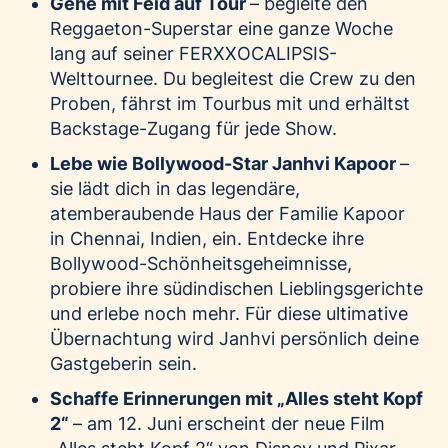
Gehe mit Feid auf Tour
– begleite den
Reggaeton-Superstar eine ganze Woche
lang auf seiner FERXXOCALIPSIS-
Welttournee. Du begleitest die Crew zu den
Proben, fährst im Tourbus mit und erhältst
Backstage-Zugang für jede Show.
Lebe wie Bollywood-Star Janhvi Kapoor
–
sie lädt dich in das legendäre,
atemberaubende Haus der Familie Kapoor
in Chennai, Indien, ein. Entdecke ihre
Bollywood-Schönheitsgeheimnisse,
probiere ihre südindischen Lieblingsgerichte
und erlebe noch mehr. Für diese ultimative
Übernachtung wird Janhvi persönlich deine
Gastgeberin sein.
Schaffe Erinnerungen mit „Alles steht Kopf
2“
– am 12. Juni erscheint der neue Film