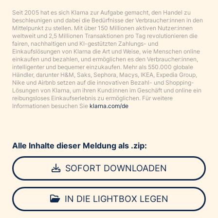
Seit 2005 hat es sich Klarna zur Aufgabe gemacht, den Handel zu
beschleunigen und dabei die Bedürfnisse der Verbraucher:innen in den
Mittelpunkt zu stellen. Mit über 150 Millionen aktiven Nutzer:innen
weltweit und 2,5 Millionen Transaktionen pro Tag revolutionieren die
fairen, nachhaltigen und KI-gestützten Zahlungs- und
Einkaufslösungen von Klarna die Art und Weise, wie Menschen online
einkaufen und bezahlen, und ermöglichen es den Verbraucher:innen,
intelligenter und bequemer einzukaufen. Mehr als 550.000 globale
Händler, darunter H&M, Saks, Sephora, Macys, IKEA, Expedia Group,
Nike und Airbnb setzen auf die innovativen Bezahl- und Shopping-
Lösungen von Klarna, um ihren Kund:innen im Geschäft und online ein
reibungsloses Einkaufserlebnis zu ermöglichen. Für weitere
Informationen besuchen Sie
klarna.com/de
Alle Inhalte dieser Meldung als .zip:
SOFORT DOWNLOADEN
IN DIE LIGHTBOX LEGEN