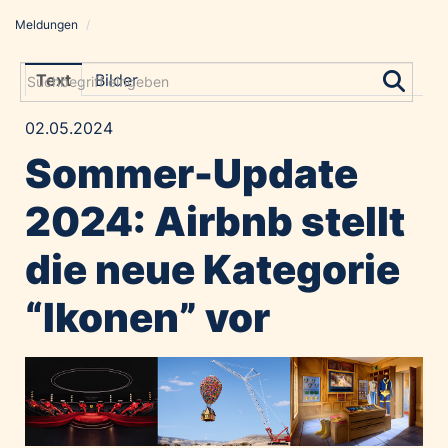
Meldungen
/
Meldungen
Grayling Agentur
Text
Bilder
ADVANTAGE AUSTRIA
02.05.2024
Alawyer
Sommer-Update
Amadeus Austrian Music Awards
Bolt
2024: Airbnb stellt
Constantia Flexibles
die neue Kategorie
Costa Kreuzfahrten
Coveris
“Ikonen” vor
Emirates
Expo 2025 Osaka
Financial Times
GE HealthCare