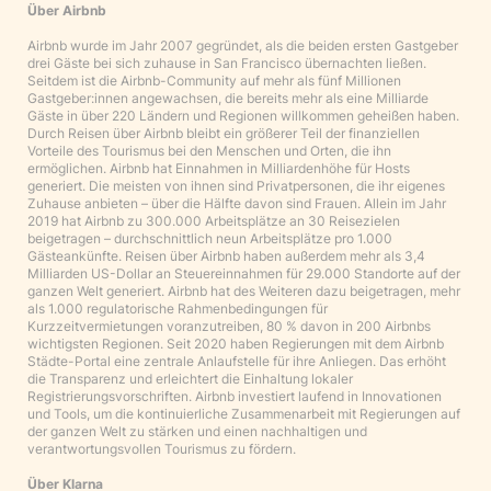
Über Airbnb
Airbnb wurde im Jahr 2007 gegründet, als die beiden ersten Gastgeber
drei Gäste bei sich zuhause in San Francisco übernachten ließen.
Seitdem ist die Airbnb-Community auf mehr als fünf Millionen
Gastgeber:innen angewachsen, die bereits mehr als eine Milliarde
Gäste in über 220 Ländern und Regionen willkommen geheißen haben.
Durch Reisen über Airbnb bleibt ein größerer Teil der finanziellen
Vorteile des Tourismus bei den Menschen und Orten, die ihn
ermöglichen. Airbnb hat Einnahmen in Milliardenhöhe für Hosts
generiert. Die meisten von ihnen sind Privatpersonen, die ihr eigenes
Zuhause anbieten – über die Hälfte davon sind Frauen. Allein im Jahr
2019 hat Airbnb zu 300.000 Arbeitsplätze an 30 Reisezielen
beigetragen – durchschnittlich neun Arbeitsplätze pro 1.000
Gästeankünfte. Reisen über Airbnb haben außerdem mehr als 3,4
Milliarden US-Dollar an Steuereinnahmen für 29.000 Standorte auf der
ganzen Welt generiert. Airbnb hat des Weiteren dazu beigetragen, mehr
als 1.000 regulatorische Rahmenbedingungen für
Kurzzeitvermietungen voranzutreiben, 80 % davon in 200 Airbnbs
wichtigsten Regionen. Seit 2020 haben Regierungen mit dem Airbnb
Städte-Portal eine zentrale Anlaufstelle für ihre Anliegen. Das erhöht
die Transparenz und erleichtert die Einhaltung lokaler
Registrierungsvorschriften. Airbnb investiert laufend in Innovationen
und Tools, um die kontinuierliche Zusammenarbeit mit Regierungen auf
der ganzen Welt zu stärken und einen nachhaltigen und
verantwortungsvollen Tourismus zu fördern.
Über Klarna