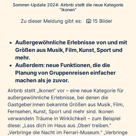
Home of Work
Sommer-Update 2024: Airbnb stellt die neue Kategorie
“Ikonen”
Huawei Consumer Business Group
IT:U
Zu dieser Meldung gibt es:
15 Bilder
JP Immobilien
JYSK
Außergewöhnliche Erlebnisse von und mit
Kroatische Zentrale für Tourismus
Größen aus Musik, Film, Kunst, Sport und
mehr.
List Holding Gruppe
Außerdem: neue Funktionen, die die
Marble House
Planung von Gruppenreisen einfacher
Mediaplus
machen als je zuvor.
Microsoft
Airbnb stellt „Ikonen“ vor – eine neue Kategorie für
Mondelēz Österreich
außergewöhnliche Erlebnisse, bei denen die
Gastgeber:innen bekannte Größen aus Musik, Film,
Muse Electronics
Fernsehen, Kunst, Sport und mehr sind. Ikonen
Neuroth
verwandeln Träume in Wirklichkeit – zum Beispiel
öbv – Österreichischer Bundesverlag
diese: „Lass dich im Haus aus ‚Oben‘ treiben.“
„Verbringe die Nacht im Ferrari-Museum.“ „Verbringe
Ökopharm