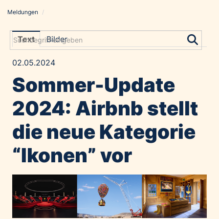
Meldungen
/
Meldungen
Grayling Agentur
Text
Bilder
ADVANTAGE AUSTRIA
02.05.2024
Alawyer
Sommer-Update
Amadeus Austrian Music Awards
Bolt
2024: Airbnb stellt
Constantia Flexibles
die neue Kategorie
Costa Kreuzfahrten
Coveris
“Ikonen” vor
Emirates
Expo 2025 Osaka
Financial Times
GE HealthCare