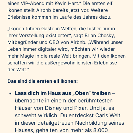
einen VIP-Abend mit Kevin Hart.“ Die ersten elf
Palfinger AG
Ikonen stellt Airbnb bereits jetzt vor. Weitere
Polestar
Erlebnisse kommen im Laufe des Jahres dazu.
REXEL Austria
„Ikonen führen Gäste in Welten, die bisher nur in
Starbucks
ihrer Vorstellung existierten“, sagt Brian Chesky,
Mitbegründer und CEO von Airbnb. „Während unser
Superbrands Austria
Leben immer digitaler wird, möchten wir wieder
Tante Fanny
mehr Magie in die reale Welt bringen. Mit den Ikonen
Vollpension
schaffen wir die außergewöhnlichsten Erlebnisse
der Welt.“
win2day
Wolt
Das sind die ersten elf Ikonen:
woom bikes
Lass dich im Haus aus „Oben“ treiben
–
übernachte in einem der berühmtesten
Kontakt
Häuser von Disney und Pixar. Und ja, es
schwebt wirklich. Du entdeckst Carls Welt
in dieser detailgetreuen Nachbildung seines
Hauses, gehalten von mehr als 8.000