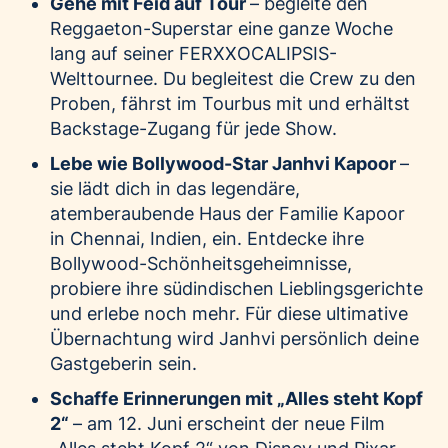
Gehe mit Feid auf Tour
– begleite den
Reggaeton-Superstar eine ganze Woche
lang auf seiner FERXXOCALIPSIS-
Welttournee. Du begleitest die Crew zu den
Proben, fährst im Tourbus mit und erhältst
Backstage-Zugang für jede Show.
Lebe wie Bollywood-Star Janhvi Kapoor
–
sie lädt dich in das legendäre,
atemberaubende Haus der Familie Kapoor
in Chennai, Indien, ein. Entdecke ihre
Bollywood-Schönheitsgeheimnisse,
probiere ihre südindischen Lieblingsgerichte
und erlebe noch mehr. Für diese ultimative
Übernachtung wird Janhvi persönlich deine
Gastgeberin sein.
Schaffe Erinnerungen mit „Alles steht Kopf
2“
– am 12. Juni erscheint der neue Film