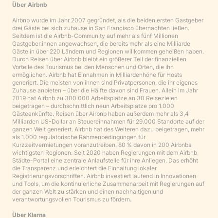
Über Airbnb
Airbnb wurde im Jahr 2007 gegründet, als die beiden ersten Gastgeber
drei Gäste bei sich zuhause in San Francisco übernachten ließen.
Seitdem ist die Airbnb-Community auf mehr als fünf Millionen
Gastgeber:innen angewachsen, die bereits mehr als eine Milliarde
Gäste in über 220 Ländern und Regionen willkommen geheißen haben.
Durch Reisen über Airbnb bleibt ein größerer Teil der finanziellen
Vorteile des Tourismus bei den Menschen und Orten, die ihn
ermöglichen. Airbnb hat Einnahmen in Milliardenhöhe für Hosts
generiert. Die meisten von ihnen sind Privatpersonen, die ihr eigenes
Zuhause anbieten – über die Hälfte davon sind Frauen. Allein im Jahr
2019 hat Airbnb zu 300.000 Arbeitsplätze an 30 Reisezielen
beigetragen – durchschnittlich neun Arbeitsplätze pro 1.000
Gästeankünfte. Reisen über Airbnb haben außerdem mehr als 3,4
Milliarden US-Dollar an Steuereinnahmen für 29.000 Standorte auf der
ganzen Welt generiert. Airbnb hat des Weiteren dazu beigetragen, mehr
als 1.000 regulatorische Rahmenbedingungen für
Kurzzeitvermietungen voranzutreiben, 80 % davon in 200 Airbnbs
wichtigsten Regionen. Seit 2020 haben Regierungen mit dem Airbnb
Städte-Portal eine zentrale Anlaufstelle für ihre Anliegen. Das erhöht
die Transparenz und erleichtert die Einhaltung lokaler
Registrierungsvorschriften. Airbnb investiert laufend in Innovationen
und Tools, um die kontinuierliche Zusammenarbeit mit Regierungen auf
der ganzen Welt zu stärken und einen nachhaltigen und
verantwortungsvollen Tourismus zu fördern.
Über Klarna