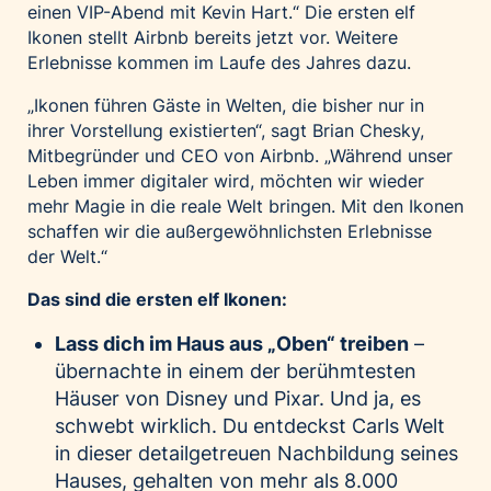
einen VIP-Abend mit Kevin Hart.“ Die ersten elf
Palfinger AG
Ikonen stellt Airbnb bereits jetzt vor. Weitere
Polestar
Erlebnisse kommen im Laufe des Jahres dazu.
REXEL Austria
„Ikonen führen Gäste in Welten, die bisher nur in
Starbucks
ihrer Vorstellung existierten“, sagt Brian Chesky,
Mitbegründer und CEO von Airbnb. „Während unser
Superbrands Austria
Leben immer digitaler wird, möchten wir wieder
Tante Fanny
mehr Magie in die reale Welt bringen. Mit den Ikonen
Vollpension
schaffen wir die außergewöhnlichsten Erlebnisse
der Welt.“
win2day
Wolt
Das sind die ersten elf Ikonen:
woom bikes
Lass dich im Haus aus „Oben“ treiben
–
übernachte in einem der berühmtesten
Kontakt
Häuser von Disney und Pixar. Und ja, es
schwebt wirklich. Du entdeckst Carls Welt
in dieser detailgetreuen Nachbildung seines
Hauses, gehalten von mehr als 8.000