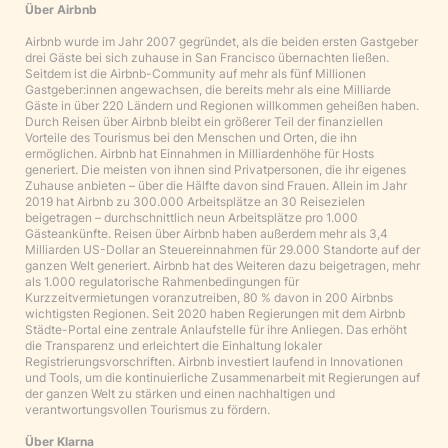
Über Airbnb
Airbnb wurde im Jahr 2007 gegründet, als die beiden ersten Gastgeber
drei Gäste bei sich zuhause in San Francisco übernachten ließen.
Seitdem ist die Airbnb-Community auf mehr als fünf Millionen
Gastgeber:innen angewachsen, die bereits mehr als eine Milliarde
Gäste in über 220 Ländern und Regionen willkommen geheißen haben.
Durch Reisen über Airbnb bleibt ein größerer Teil der finanziellen
Vorteile des Tourismus bei den Menschen und Orten, die ihn
ermöglichen. Airbnb hat Einnahmen in Milliardenhöhe für Hosts
generiert. Die meisten von ihnen sind Privatpersonen, die ihr eigenes
Zuhause anbieten – über die Hälfte davon sind Frauen. Allein im Jahr
2019 hat Airbnb zu 300.000 Arbeitsplätze an 30 Reisezielen
beigetragen – durchschnittlich neun Arbeitsplätze pro 1.000
Gästeankünfte. Reisen über Airbnb haben außerdem mehr als 3,4
Milliarden US-Dollar an Steuereinnahmen für 29.000 Standorte auf der
ganzen Welt generiert. Airbnb hat des Weiteren dazu beigetragen, mehr
als 1.000 regulatorische Rahmenbedingungen für
Kurzzeitvermietungen voranzutreiben, 80 % davon in 200 Airbnbs
wichtigsten Regionen. Seit 2020 haben Regierungen mit dem Airbnb
Städte-Portal eine zentrale Anlaufstelle für ihre Anliegen. Das erhöht
die Transparenz und erleichtert die Einhaltung lokaler
Registrierungsvorschriften. Airbnb investiert laufend in Innovationen
und Tools, um die kontinuierliche Zusammenarbeit mit Regierungen auf
der ganzen Welt zu stärken und einen nachhaltigen und
verantwortungsvollen Tourismus zu fördern.
Über Klarna