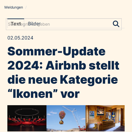
Meldungen
/
Meldungen
Grayling Agentur
Text
Bilder
ADVANTAGE AUSTRIA
02.05.2024
Alawyer
Sommer-Update
Amadeus Austrian Music Awards
Bolt
2024: Airbnb stellt
Constantia Flexibles
die neue Kategorie
Costa Kreuzfahrten
Coveris
“Ikonen” vor
Emirates
Expo 2025 Osaka
Financial Times
GE HealthCare