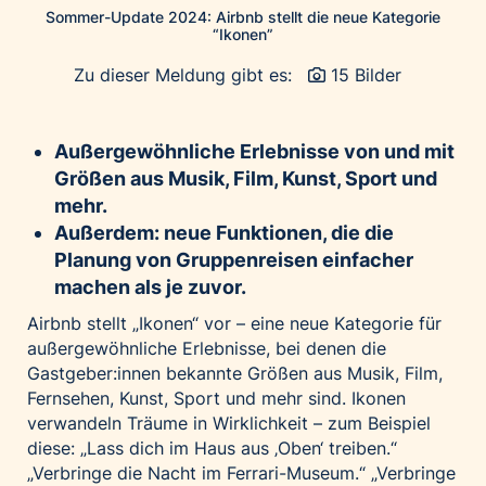
Home of Work
Sommer-Update 2024: Airbnb stellt die neue Kategorie
“Ikonen”
Huawei Consumer Business Group
IT:U
Zu dieser Meldung gibt es:
15 Bilder
JP Immobilien
JYSK
Außergewöhnliche Erlebnisse von und mit
Kroatische Zentrale für Tourismus
Größen aus Musik, Film, Kunst, Sport und
mehr.
List Holding Gruppe
Außerdem: neue Funktionen, die die
Marble House
Planung von Gruppenreisen einfacher
Mediaplus
machen als je zuvor.
Microsoft
Airbnb stellt „Ikonen“ vor – eine neue Kategorie für
Mondelēz Österreich
außergewöhnliche Erlebnisse, bei denen die
Gastgeber:innen bekannte Größen aus Musik, Film,
Muse Electronics
Fernsehen, Kunst, Sport und mehr sind. Ikonen
Neuroth
verwandeln Träume in Wirklichkeit – zum Beispiel
öbv – Österreichischer Bundesverlag
diese: „Lass dich im Haus aus ‚Oben‘ treiben.“
„Verbringe die Nacht im Ferrari-Museum.“ „Verbringe
Ökopharm