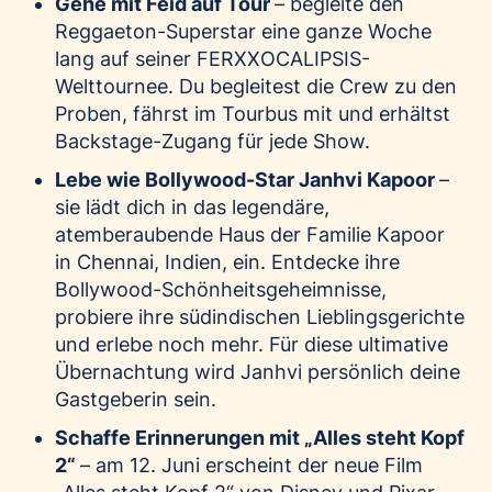
Gehe mit Feid auf Tour
– begleite den
Reggaeton-Superstar eine ganze Woche
lang auf seiner FERXXOCALIPSIS-
Welttournee. Du begleitest die Crew zu den
Proben, fährst im Tourbus mit und erhältst
Backstage-Zugang für jede Show.
Lebe wie Bollywood-Star Janhvi Kapoor
–
sie lädt dich in das legendäre,
atemberaubende Haus der Familie Kapoor
in Chennai, Indien, ein. Entdecke ihre
Bollywood-Schönheitsgeheimnisse,
probiere ihre südindischen Lieblingsgerichte
und erlebe noch mehr. Für diese ultimative
Übernachtung wird Janhvi persönlich deine
Gastgeberin sein.
Schaffe Erinnerungen mit „Alles steht Kopf
2“
– am 12. Juni erscheint der neue Film