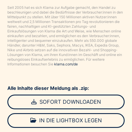
Seit 2005 hat es sich Klarna zur Aufgabe gemacht, den Handel zu
beschleunigen und dabei die Bedürfnisse der Verbraucher:innen in den
Mittelpunkt zu stellen. Mit über 150 Millionen aktiven Nutzer:innen
weltweit und 2,5 Millionen Transaktionen pro Tag revolutionieren die
fairen, nachhaltigen und KI-gestützten Zahlungs- und
Einkaufslösungen von Klarna die Art und Weise, wie Menschen online
einkaufen und bezahlen, und ermöglichen es den Verbraucher:innen,
intelligenter und bequemer einzukaufen. Mehr als 550.000 globale
Händler, darunter H&M, Saks, Sephora, Macys, IKEA, Expedia Group,
Nike und Airbnb setzen auf die innovativen Bezahl- und Shopping-
Lösungen von Klarna, um ihren Kund:innen im Geschäft und online ein
reibungsloses Einkaufserlebnis zu ermöglichen. Für weitere
Informationen besuchen Sie
klarna.com/de
Alle Inhalte dieser Meldung als .zip:
SOFORT DOWNLOADEN
IN DIE LIGHTBOX LEGEN